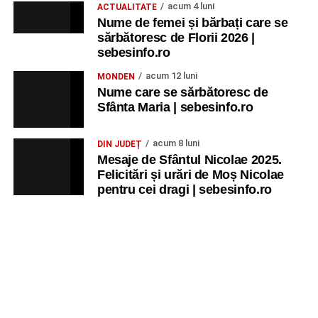
Trupa de Dansuri Săsești.
acum 4 luni
ACTUALITATE
Nume de femei și bărbați care se
Ora 20.30
– Parcul Tineretului: proiecția filmului pentru
sărbătoresc de Florii 2026 |
copii
„Străjerii Deltei”
(România, 2021), film de familie și
sebesinfo.ro
aventură, AG.
acum 12 luni
MONDEN
Nume care se sărbătoresc de
JOI, 27 AUGUST 2026
Sfânta Maria | sebesinfo.ro
Grădina Muzeului Municipal „Ioan
acum 8 luni
DIN JUDEȚ
Raica” Sebeș
Mesaje de Sfântul Nicolae 2025.
Felicitări și urări de Moș Nicolae
pentru cei dragi | sebesinfo.ro
Ora 19.00
–
Sărbătoarea Seniorilor
– festivitatea de
premiere a cuplurilor care aniversează 50 de ani de
căsătorie.
Recital muzical:
Carmen Rădulescu Oprea
.
VINERI, 28 AUGUST 2026