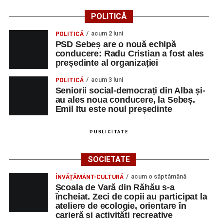
Dansatori:
Ioana Lascu și Horia Călin Pop
,
Raluca și
POLITICĂ
Vlad Dordea
.
acum 2 luni
POLITICĂ
Piața Primăriei
PSD Sebeș are o nouă echipă
conducere: Radu Cristian a fost ales
Orele 17.00–20.00
– Punct oficial de înscrieri și informații
președinte al organizației
(Race Office) pentru competiția
„Cicloaventurier de
acum 3 luni
POLITICĂ
Sebeș”
.
Seniorii social-democrați din Alba și-
au ales noua conducere, la Sebeș.
SÂMBĂTĂ, 22 AUGUST 2026
Emil Itu este noul președinte
Platoul Centrului Cultural „Lucian
PUBLICITATE
Blaga” Sebeș
SOCIETATE
Orele 10.00–20.00
– Punct oficial de înscrieri și informații
acum o săptămână
ÎNVĂȚĂMÂNT-CULTURĂ
(Race Office) pentru competiția
„Cicloaventurier de
Școala de Vară din Răhău s-a
Sebeș”
.
încheiat. Zeci de copii au participat la
ateliere de ecologie, orientare în
Râpa Roșie
carieră și activități recreative