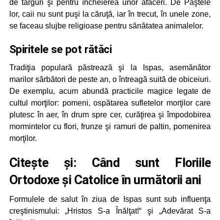
de târguri şi pentru încheierea unor afaceri. De Paştele
lor, caii nu sunt puşi la căruţă, iar în trecut, în unele zone,
se faceau slujbe religioase pentru sănătatea animalelor.
Spiritele se pot rătăci
Tradiţia populară păstrează şi la Ispas, asemănător
marilor sărbători de peste an, o întreagă suită de obiceiuri.
De exemplu, acum abundă practicile magice legate de
cultul morţilor: pomeni, ospătarea sufletelor morţilor care
plutesc în aer, în drum spre cer, curăţirea şi împodobirea
mormintelor cu flori, frunze şi ramuri de paltin, pomenirea
morţilor.
Citește și:
Când sunt Floriile
Ortodoxe și Catolice în următorii ani
Formulele de salut în ziua de Ispas sunt sub influenţa
creştinismului: „Hristos S-a Înălţat!“ şi „Adevărat S-a