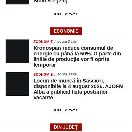
Sibiu 5-2 (2-0)
LUNI, 24 AUGUST 2026
PUBLICITATE
Casa Fanfarei din Petrești
ECONOMIE
Ora 18.00
– Activități recreative pentru copii, susținute de
trupele de teatru
„Gepetto”
și
„Pied Piper”
.
acum 3 zile
ECONOMIE
Kronospan reduce consumul de
Ora 19.00
–
Seară cu tradiții săsești
, cu participarea:
energie cu până la 50%. O parte din
liniile de producție vor fi oprite
temporar
Fanfarei din Petrești;
acum 3 zile
ECONOMIE
Trupei de Dansuri Săsești;
Locuri de muncă în Săsciori,
disponibile la 4 august 2026. AJOFM
Alexandrei Pamfilie;
Alba a publicat lista posturilor
Alfred Dahinten.
vacante
Ora 20.30
– Proiecție cinematografică:
„Napoli – New
PUBLICITATE
York”
(Italia, 2024), film de familie, AP12, după o poveste
de Federico Fellini și Tullio Pinelli.
DIN JUDEȚ