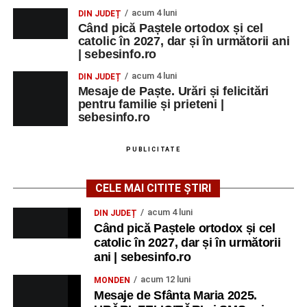
MARȚI, 25 AUGUST 2026
acum 4 luni
DIN JUDEȚ
Când pică Paștele ortodox și cel
catolic în 2027, dar și în următorii ani
Grădina Muzeului Municipal „Ioan
| sebesinfo.ro
Raica” Sebeș
acum 4 luni
DIN JUDEȚ
Mesaje de Paște. Urări și felicitări
Ora 18.00
–
„Armonia artelor”
– salon literar și întâlnire
pentru familie și prieteni |
cu artele plastice, organizat alături de artiști locali.
sebesinfo.ro
Ora 20.30
– Proiecție cinematografică:
„Primavera”
PUBLICITATE
(Italia, 2025), dramă inspirată de povestea nașterii operei
„Anotimpurile”
de Antonio Vivaldi (rating N-15).
CELE MAI CITITE ȘTIRI
MIERCURI, 26 AUGUST 2026
acum 4 luni
DIN JUDEȚ
Când pică Paștele ortodox și cel
catolic în 2027, dar și în următorii
Copiii în armonia orașului
ani | sebesinfo.ro
Ora 10.00
– Școala din Răhău: activități recreative pentru
acum 12 luni
MONDEN
copii.
Mesaje de Sfânta Maria 2025.