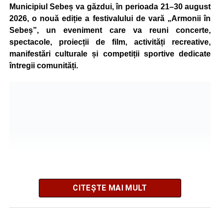
Municipiul Sebeș va găzdui, în perioada 21–30 august
accidentul.
2026, o nouă ediție a festivalului de vară „Armonii în
Sebeș”, un eveniment care va reuni concerte,
spectacole, proiecții de film, activități recreative,
Adaugă-ne ca sursă preferată
manifestări culturale și competiții sportive dedicate
întregii comunități.
Urmărește-ne pe Google News
Ultimele știri din Sebeș
4–6 septembrie 2026: Prima ediție a Transylvania
Fest, la Cetatea Greavilor din Gârbova
Accident rutier la ieșirea din Șugag spre Popasul
Regelui. Intervin pompierii din Sebeș
Biciclist de 70 de ani, rănit într-un accident rutier
CITEȘTE MAI MULT
produs pe strada Dorobanți din Sebeș
Organizatorii au pregătit un program variat, care îmbină