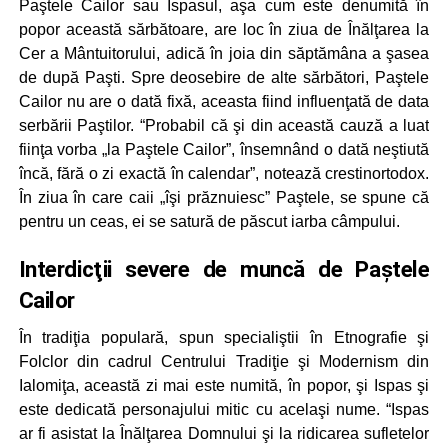
Paştele Cailor sau Ispasul, aşa cum este denumită în
popor această sărbătoare, are loc în ziua de Înălţarea la
Cer a Mântuitorului, adică în joia din săptămâna a şasea
de după Paşti. Spre deosebire de alte sărbători, Paştele
Cailor nu are o dată fixă, aceasta fiind influenţată de data
serbării Paştilor. “Probabil că şi din această cauză a luat
fiinţa vorba „la Paştele Cailor”, însemnând o dată neştiută
încă, fără o zi exactă în calendar”, notează crestinortodox.
În ziua în care caii „îşi prăznuiesc” Paştele, se spune că
pentru un ceas, ei se satură de păscut iarba câmpului.
Interdicţii severe de muncă de Paștele
Cailor
În tradiţia populară, spun specialiştii în Etnografie şi
Folclor din cadrul Centrului Tradiţie şi Modernism din
Ialomiţa, această zi mai este numită, în popor, şi Ispas şi
este dedicată personajului mitic cu acelaşi nume. “Ispas
ar fi asistat la Înălţarea Domnului şi la ridicarea sufletelor