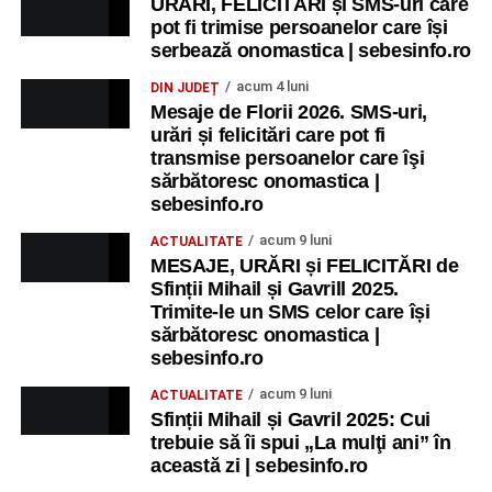
URĂRI, FELICITĂRI și SMS-uri care
Ora 11.00
– Curtea Școlii „M. Kogălniceanu”: activități
pot fi trimise persoanelor care își
recreative pentru copii.
serbează onomastica | sebesinfo.ro
acum 4 luni
DIN JUDEȚ
Ora 17.00
– Grădina Muzeului Municipal „Ioan Raica”
Mesaje de Florii 2026. SMS-uri,
Sebeș: încheierea Școlii de vară
„Curcubeul Prieteniei”
.
urări și felicitări care pot fi
transmise persoanelor care îşi
Ora 18.30
– Aula Primăriei Municipiului Sebeș:
sărbătoresc onomastica |
festivitatea de premiere a șefilor de promoție și a elevilor
sebesinfo.ro
care au obținut rezultate remarcabile la examenele de
acum 9 luni
ACTUALITATE
Evaluare Națională și Bacalaureat.
MESAJE, URĂRI și FELICITĂRI de
Sfinții Mihail și Gavrill 2025.
Ora 19.00
– Parcul Tineretului:
Spectacol pentru copii și
Trimite-le un SMS celor care își
Spuma Party
.
sărbătoresc onomastica |
sebesinfo.ro
Participă:
acum 9 luni
ACTUALITATE
Sfinții Mihail și Gavril 2025: Cui
Alexandra Pamfilie și Școala de muzică
„DoReMi”
;
trebuie să îi spui „La mulţi ani” în
Ancuța Stănuș și grupul de folclor;
această zi | sebesinfo.ro