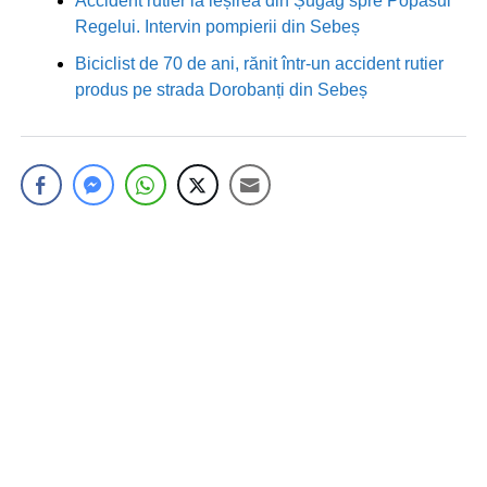
Accident rutier la ieșirea din Șugag spre Popasul
Regelui. Intervin pompierii din Sebeș
Biciclist de 70 de ani, rănit într-un accident rutier
produs pe strada Dorobanți din Sebeș