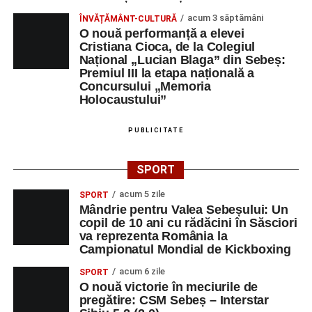
acum 3 săptămâni
ÎNVĂȚĂMÂNT-CULTURĂ
Orele 17.00–20.00
– Antrenamente libere pe traseul de
O nouă performanță a elevei
concurs.
Cristiana Cioca, de la Colegiul
Național „Lucian Blaga” din Sebeș:
Premiul III la etapa națională a
Centrul Cultural „Lucian Blaga”
Concursului „Memoria
Sebeș – Sala de spectacole
Holocaustului”
Ora 19.00
– Proiecție cinematografică:
„Unde merg
PUBLICITATE
elefanții”
(România, 2023), black comedy, în regia lui
Gabi Virginia Șarga și Cătălin Rotaru, producător Gabi
SPORT
Suciu.
acum 5 zile
SPORT
Mândrie pentru Valea Sebeșului: Un
DUMINICĂ, 23 AUGUST 2026
copil de 10 ani cu rădăcini în Săsciori
va reprezenta România la
Râpa Roșie
Campionatul Mondial de Kickboxing
acum 6 zile
SPORT
Ora 10.00
–
„Cicloaventurier de Sebeș”
– startul oficial
O nouă victorie în meciurile de
al competiției MTB pentru copii.
pregătire: CSM Sebeș – Interstar