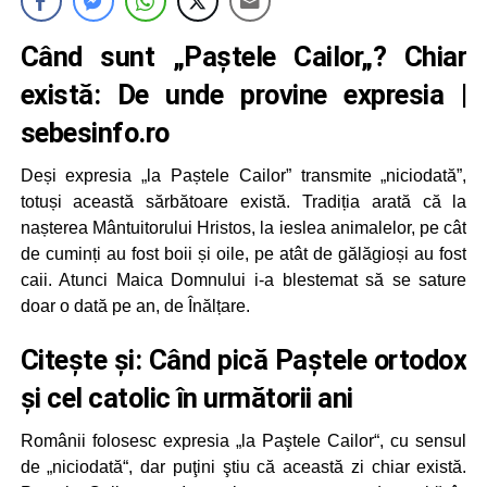
Când sunt „
Paștele Cailor
„? Chiar
există: De unde provine expresia |
sebesinfo.ro
Deși expresia „la Paștele Cailor” transmite „niciodată”,
totuși această sărbătoare există. Tradiția arată că la
nașterea Mântuitorului Hristos, la ieslea animalelor, pe cât
de cuminți au fost boii și oile, pe atât de gălăgioși au fost
caii. Atunci Maica Domnului i-a blestemat să se sature
doar o dată pe an, de Înălțare.
Citește și:
Când pică Paștele ortodox
și cel catolic în următorii ani
Românii folosesc expresia „la Paştele Cailor“, cu sensul
de „niciodată“, dar puţini ştiu că această zi chiar există.