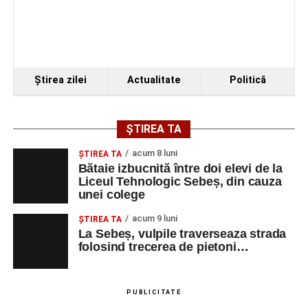
VINERI, 21 AUGUST 2026
Piața Primăriei
Ora 19.00
–
Spectacol de vals și tango „Armonii în
Ştirea zilei
Actualitate
Politică
pași de dans”
Solistă:
Iulia Merca
(Opera Națională Română Cluj-
ȘTIREA TA
Napoca).
acum 8 luni
ŞTIREA TA
Acompaniază
Cluj Tango Orchestra
:
Bătaie izbucnită între doi elevi de la
Liceul Tehnologic Sebeș, din cauza
unei colege
Irina Indrei – pian
acum 9 luni
Robert Indrei – bandoneon
ŞTIREA TA
La Sebeș, vulpile traverseaza strada
Milena Vădan – vioară
folosind trecerea de pietoni…
Emanuel Elcean – contrabas
Adrian Lup – violoncel
PUBLICITATE