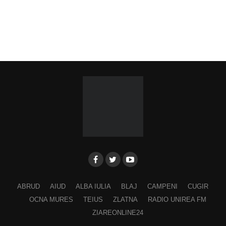
Piața Primăriei
Ora 19.00
–
Spectacol folcloric omagial „Felician
Fărcășiu”
.
Participă:
Adina Hada
Cristian Fodor
Miruna Medrea
Alina Secășan
Georgiana Petrescu
Ancuța Stănuș
ABRUD
AIUD
ALBA IULIA
BLAJ
CAMPENI
CUGIR
Georgiana Pavelescu
OCNA MURES
TEIUS
ZLATNA
RADIO UNIREA FM
Alina Andrei
ZIAREONLINE24
George Drăgan