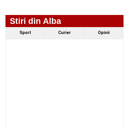
Piața Primăriei.
Componenta sportivă a festivalului este reprezentată de
Stiri din Alba
competiția
„Cicloaventurier de Sebeș”
, de
Cupa
Sebeșului la fotbal
rezervată juniorilor și de debutul
Sport
Curier
Opinii
oficial al echipei
CSM Sebeș
în fața propriilor suporteri.
Organizatorii au pregătit și un eveniment dedicat
seniorilor, în cadrul căruia vor fi premiate cuplurile care
sărbătoresc 50 de ani de căsătorie.
Având în vedere că
Parcul Arini
se află în proces de
reabilitare, zona de agrement și alimentație publică va fi
amenajată în
Piața Dacia
.
Programul festivalului
„Armonii în Sebeș” 2026