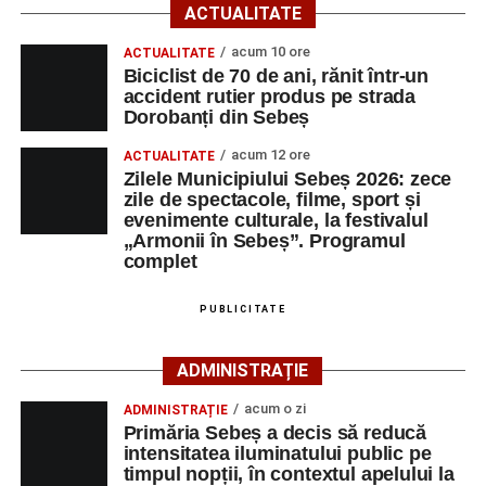
cultura locală cu muzica, artele vizuale, cinematografia,
ACTUALITATE
dansul și sportul, oferind activități pentru toate categoriile
acum 10 ore
ACTUALITATE
de vârstă.
Biciclist de 70 de ani, rănit într-un
accident rutier produs pe strada
Pentru copii și tineri, festivalul propune jocuri și activități
Dorobanți din Sebeș
recreative în mai multe zone ale municipiului – Răhău,
acum 12 ore
cartierul „Mihail Kogălniceanu”, Petrești și Parcul
ACTUALITATE
Zilele Municipiului Sebeș 2026: zece
Tineretului. Programul include spectacole pentru cei mici,
zile de spectacole, filme, sport și
proiecții de film, petrecerea cu spumă și cea de-a treia
evenimente culturale, la festivalul
ediție a concursului MTB
„Cicloaventurier de Sebeș”
,
„Armonii în Sebeș”. Programul
complet
care se va desfășura la Râpa Roșie.
Publicul adult va avea la dispoziție o serie de evenimente
PUBLICITATE
culturale, printre care proiecții cinematografice, întâlniri cu
artiști locali și salonul literar
„Armonia artelor”
.
ADMINISTRAȚIE
Festivalul va cuprinde și o seară dedicată tradițiilor
acum o zi
ADMINISTRAȚIE
săsești, precum și un spectacol folcloric organizat în
Primăria Sebeș a decis să reducă
memoria interpretului Felician Fărcașiu.
intensitatea iluminatului public pe
timpul nopții, în contextul apelului la