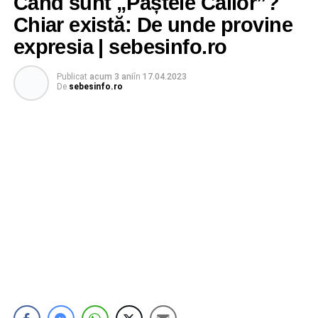
Când sunt „Paștele Cailor”?
Chiar există: De unde provine
expresia | sebesinfo.ro
Publicat
acum 3 ani
în
17.04.2023
De
sebesinfo.ro