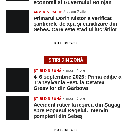
Printre momentele de atracție se numără spectacolul de
economii al Guvernului Bolojan
vals și tango din Piața Primăriei, dar și concertul de rock
acum 7 zile
ADMINISTRAȚIE
simfonic susținut în Grădina Muzeului Municipal „Ioan
Primarul Dorin Nistor a verificat
Raica”, sub bagheta dirijorului
Remus Grama
, alături de
șantierele de apă și canalizare din
muzicieni români de prestigiu.
Sebeș. Care este stadiul lucrărilor
Și în acest an, pe scenă vor urca atât artiști consacrați, cât
PUBLICITATE
și interpreți originari din Sebeș, care și-au construit
cariere de succes în țară și în străinătate.
ȘTIRI DIN ZONĂ
Festivalul include și o componentă cinematografică
acum 4 ore
ȘTIRI DIN ZONĂ
importantă. Publicul va putea urmări mai multe producții
4–6 septembrie 2026: Prima ediție a
Transylvania Fest, la Cetatea
realizate cu implicarea producătoarei
Gabi Suciu
,
Greavilor din Gârbova
originară din Sebeș, prezentă de-a lungul timpului la
unele dintre cele mai importante festivaluri europene de
acum 6 ore
ȘTIRI DIN ZONĂ
film.
Accident rutier la ieșirea din Șugag
spre Popasul Regelui. Intervin
pompierii din Sebeș
Un alt moment așteptat este show-ul susținut de
DJ
Phantom (Edy Schneider)
care va oferi un spectacol de
muzică electronică și un impresionant show de lasere în
PUBLICITATE