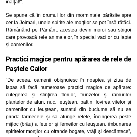
înălţat!“.
Se spune că în drumul lor din mormintele părăsite spre
cer la Joimari, unele spirite ale morţilor se pot însă rătăci.
Rămânând pe Pământ, acestea devin moroi sau strigoi
care provoacă rele animalelor, în special vacilor cu lapte
şi oamenilor.
Practici magice pentru apărarea de rele de
Paștele Cailor
“De aceea, oamenii obişnuiesc în noaptea şi ziua de
Ispas să facă numeroase practici magice de apărare:
culegerea şi sfinţirea florilor, frunzelor şi ramurilor
plantelor de alun, nuc, leuştean, paltin, lovirea vitelor şi
oamenilor cu leuştean, sunatul din buciume să nu se
prindă farmecele şi să alunge relele, încingerea peste
mijloc (brâu) a fetelor şi femeilor cu leuştean, îmbunarea
spiritelor morţilor cu ofrande bogate, vrăji şi descântece”,