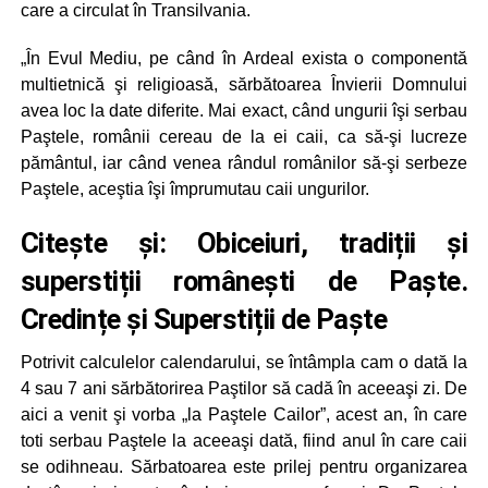
care a circulat în Transilvania.
„În Evul Mediu, pe când în Ardeal exista o componentă
multietnică şi religioasă, sărbătoarea Învierii Domnului
avea loc la date diferite. Mai exact, când ungurii îşi serbau
Paştele, românii cereau de la ei caii, ca să-şi lucreze
pământul, iar când venea rândul românilor să-şi serbeze
Paştele, aceştia îşi împrumutau caii ungurilor.
Citește și:
Obiceiuri, tradiții și
superstiții românești de Paște.
Credințe și Superstiții de Paște
Potrivit calculelor calendarului, se întâmpla cam o dată la
4 sau 7 ani sărbătorirea Paştilor să cadă în aceeaşi zi. De
aici a venit şi vorba „la Paştele Cailor”, acest an, în care
toti serbau Paştele la aceeaşi dată, fiind anul în care caii
se odihneau. Sărbatoarea este prilej pentru organizarea