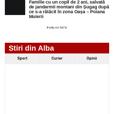
Aveți toată susținerea pentru proiecte care unesc oamenii
Primul concert din cadrul String Symphonic Camp
Familie cu un copil de 2 ani, salvată
de jandarmii montani din Șugag după
și dau valoare comunității.
2026 a adus emoție și aplauze la Sebeș
ce s-a rătăcit în zona Oașa – Poiana
Muierii
Împreună construim mai mult decât o organizație —
construim respect, colaborare și viitor
”, a transmis
PUBLICITATE
președintele Corneliu Mureșan, președintele organizației
PSD Alba.
Stiri din Alba
Sport
Curier
Opinii
Constantin PREDESCU
Adaugă-ne ca sursă preferată
Urmărește-ne pe Google News
Ultimele știri din Sebeș