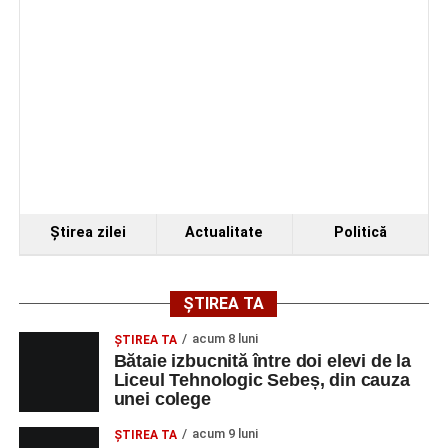
Primăria Sebeș a decis să reducă intensitatea
iluminatului public pe timpul nopții, în contextul
apelului la economii al Guvernului Bolojan
Duminică, 23 august 2026, Râpa Roșie găzduiește
cea de-a III-a ediție a concursului „CicloAventurier
de Sebeș”
Primul concert din cadrul String Symphonic Camp
2026 a adus emoție și aplauze la Sebeș
Ştirea zilei
Actualitate
Politică
ȘTIREA TA
acum 8 luni
ŞTIREA TA
Bătaie izbucnită între doi elevi de la
Liceul Tehnologic Sebeș, din cauza
unei colege
acum 9 luni
ŞTIREA TA