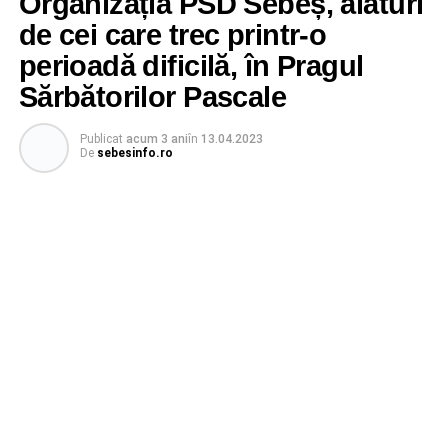
Organizația PSD Sebeș, alături
de cei care trec printr-o
perioadă dificilă, în Pragul
Sărbătorilor Pascale
Publicat
acum 3 ani
în
13.04.2023
De
sebesinfo.ro