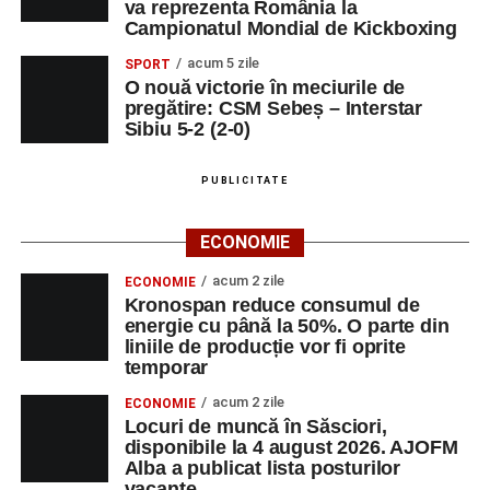
va reprezenta România la
Campionatul Mondial de Kickboxing
acum 5 zile
SPORT
O nouă victorie în meciurile de
pregătire: CSM Sebeș – Interstar
Sibiu 5-2 (2-0)
PUBLICITATE
ECONOMIE
acum 2 zile
ECONOMIE
Kronospan reduce consumul de
energie cu până la 50%. O parte din
liniile de producție vor fi oprite
temporar
acum 2 zile
ECONOMIE
Locuri de muncă în Săsciori,
disponibile la 4 august 2026. AJOFM
Alba a publicat lista posturilor
vacante