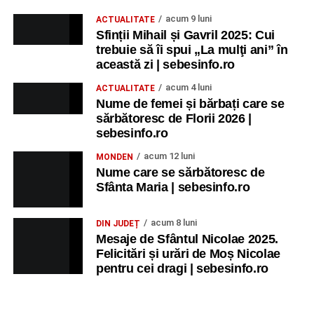
acum 9 luni
ACTUALITATE
Sfinții Mihail și Gavril 2025: Cui
trebuie să îi spui „La mulţi ani” în
această zi | sebesinfo.ro
acum 4 luni
ACTUALITATE
Nume de femei și bărbați care se
sărbătoresc de Florii 2026 |
sebesinfo.ro
acum 12 luni
MONDEN
Nume care se sărbătoresc de
Sfânta Maria | sebesinfo.ro
acum 8 luni
DIN JUDEȚ
Mesaje de Sfântul Nicolae 2025.
Felicitări și urări de Moș Nicolae
pentru cei dragi | sebesinfo.ro