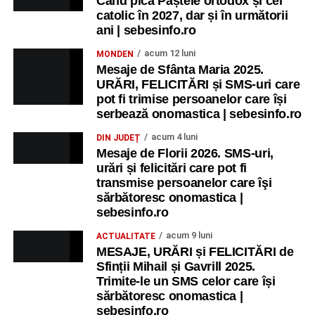
Când pică Paștele ortodox și cel
catolic în 2027, dar și în următorii
ani | sebesinfo.ro
acum 12 luni
MONDEN
Mesaje de Sfânta Maria 2025.
URĂRI, FELICITĂRI și SMS-uri care
pot fi trimise persoanelor care își
serbează onomastica | sebesinfo.ro
acum 4 luni
DIN JUDEȚ
Mesaje de Florii 2026. SMS-uri,
urări și felicitări care pot fi
transmise persoanelor care îşi
sărbătoresc onomastica |
sebesinfo.ro
acum 9 luni
ACTUALITATE
MESAJE, URĂRI și FELICITĂRI de
Sfinții Mihail și Gavrill 2025.
Trimite-le un SMS celor care își
sărbătoresc onomastica |
sebesinfo.ro