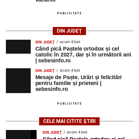
PUBLICITATE
DIN JUDEȚ
acum 4 luni
DIN JUDEȚ
Când pică Paștele ortodox și cel
catolic în 2027, dar și în următorii ani
| sebesinfo.ro
acum 4 luni
DIN JUDEȚ
Mesaje de Paște. Urări și felicitări
pentru familie și prieteni |
sebesinfo.ro
PUBLICITATE
CELE MAI CITITE ȘTIRI
acum 4 luni
DIN JUDEȚ