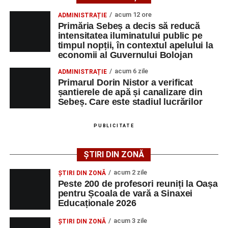
Corneliu Mureșan,
acum 12 ore
ADMINISTRAȚIE
Președinte PSD Alba
Primăria Sebeș a decis să reducă
intensitatea iluminatului public pe
timpul nopții, în contextul apelului la
economii al Guvernului Bolojan
Adaugă-ne ca sursă preferată
acum 6 zile
ADMINISTRAȚIE
Primarul Dorin Nistor a verificat
șantierele de apă și canalizare din
Urmărește-ne pe Google News
Sebeș. Care este stadiul lucrărilor
„De azi, Organizația Seniorilor Sociali Democrati Alba
este mai puternică.
Ultimele știri din Sebeș
PUBLICITATE
Am participat cu drag la un moment important, alături de
Primăria Sebeș a decis să reducă intensitatea
oameni dedicați, experiență valoroasă și energie pentru
ȘTIRI DIN ZONĂ
iluminatului public pe timpul nopții, în contextul
viitor. Seniorii organizației rămân exemplul de implicare,
apelului la economii al Guvernului Bolojan
acum 2 zile
echilibru și continuitate.
ȘTIRI DIN ZONĂ
Peste 200 de profesori reuniți la Oașa
Duminică, 23 august 2026, Râpa Roșie găzduiește
pentru Școala de vară a Sinaxei
Multă putere, inspirație și rezultate frumoase în noul
cea de-a III-a ediție a concursului „CicloAventurier
Educaționale 2026
mandat.
de Sebeș”
acum 3 zile
ȘTIRI DIN ZONĂ