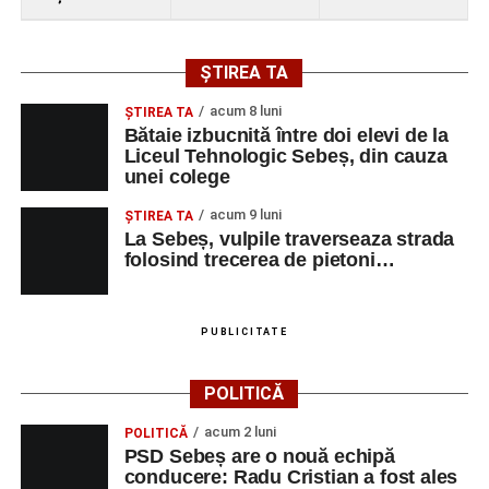
pași de dans”
Solistă:
Iulia Merca
(Opera Națională Română Cluj-
ȘTIREA TA
Napoca).
acum 8 luni
ŞTIREA TA
Acompaniază
Cluj Tango Orchestra
:
Bătaie izbucnită între doi elevi de la
Liceul Tehnologic Sebeș, din cauza
unei colege
Irina Indrei – pian
acum 9 luni
Robert Indrei – bandoneon
ŞTIREA TA
La Sebeș, vulpile traverseaza strada
Milena Vădan – vioară
folosind trecerea de pietoni…
Emanuel Elcean – contrabas
Adrian Lup – violoncel
PUBLICITATE
Dansatori:
Ioana Lascu și Horia Călin Pop
,
Raluca și
POLITICĂ
Vlad Dordea
.
acum 2 luni
POLITICĂ
Piața Primăriei
PSD Sebeș are o nouă echipă
conducere: Radu Cristian a fost ales