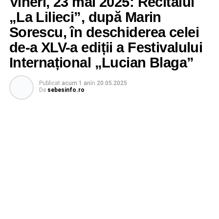
Vineri, 23 mai 2025: Recitalul
„La Lilieci”, după Marin
Sorescu, în deschiderea celei
de-a XLV-a ediții a Festivalului
Internațional „Lucian Blaga”
Publicat
acum 1 an
în
20.05.2025
De
sebesinfo.ro