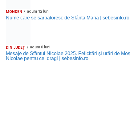
JOI, 27 AUGUST 2026
acum 12 luni
MONDEN
Nume care se sărbătoresc de Sfânta Maria | sebesinfo.ro
Grădina Muzeului Municipal „Ioan
Raica” Sebeș
Ora 19.00
–
Sărbătoarea Seniorilor
– festivitatea de
acum 8 luni
DIN JUDEȚ
premiere a cuplurilor care aniversează 50 de ani de
Mesaje de Sfântul Nicolae 2025. Felicitări și urări de Moș
Nicolae pentru cei dragi | sebesinfo.ro
căsătorie.
Recital muzical:
Carmen Rădulescu Oprea
.
VINERI, 28 AUGUST 2026
Piața Primăriei
Ora 19.00
–
Spectacol folcloric omagial „Felician
Fărcășiu”
.
Participă: