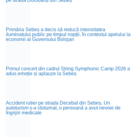
pe strada Dorobanți din Sebeș
Primăria Sebeș a decis să reducă intensitatea
iluminatului public pe timpul nopții, în contextul apelului la
economii al Guvernului Bolojan
Primul concert din cadrul String Symphonic Camp 2026 a
adus emoție și aplauze la Sebeș
Accident rutier pe strada Decebal din Sebeș. Un
autoturism s-a răsturnat, o persoană a avut nevoie de
îngrijiri medicale