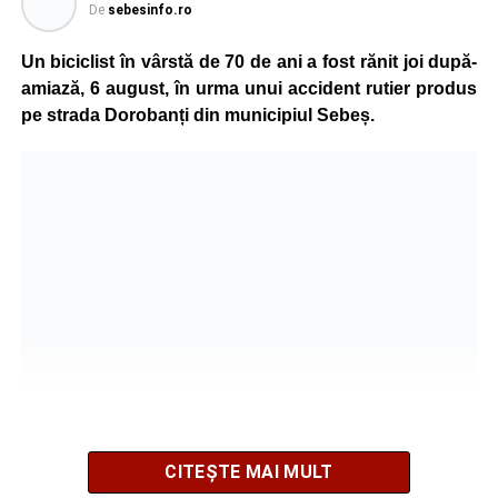
De
sebesinfo.ro
Un biciclist în vârstă de 70 de ani a fost rănit joi după-
amiază, 6 august, în urma unui accident rutier produs
pe strada Dorobanți din municipiul Sebeș.
CITEȘTE MAI MULT
Potrivit informațiilor transmise de polițiști, în jurul orei