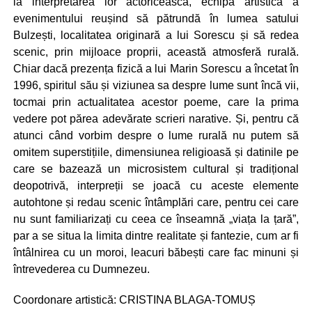
la interpretarea lor actoricească, echipa artistică a
evenimentului reușind să pătrundă în lumea satului
Bulzești, localitatea originară a lui Sorescu și să redea
scenic, prin mijloace proprii, această atmosferă rurală.
Chiar dacă prezența fizică a lui Marin Sorescu a încetat în
1996, spiritul său și viziunea sa despre lume sunt încă vii,
tocmai prin actualitatea acestor poeme, care la prima
vedere pot părea adevărate scrieri narative. Și, pentru că
atunci când vorbim despre o lume rurală nu putem să
omitem superstițiile, dimensiunea religioasă și datinile pe
care se bazează un microsistem cultural și tradițional
deopotrivă, interpreții se joacă cu aceste elemente
autohtone și redau scenic întâmplări care, pentru cei care
nu sunt familiarizați cu ceea ce înseamnă „viața la țară”,
par a se situa la limita dintre realitate și fantezie, cum ar fi
întâlnirea cu un moroi, leacuri băbești care fac minuni și
întrevederea cu Dumnezeu.
Coordonare artistică: CRISTINA BLAGA-TOMUȘ