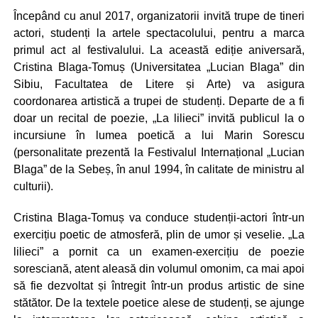
Începând cu anul 2017, organizatorii invită trupe de tineri
actori, studenți la artele spectacolului, pentru a marca
primul act al festivalului. La această ediție aniversară,
Cristina Blaga-Tomuș (Universitatea „Lucian Blaga” din
Sibiu, Facultatea de Litere și Arte) va asigura
coordonarea artistică a trupei de studenți. Departe de a fi
doar un recital de poezie, „La lilieci” invită publicul la o
incursiune în lumea poetică a lui Marin Sorescu
(personalitate prezentă la Festivalul Internațional „Lucian
Blaga” de la Sebeș, în anul 1994, în calitate de ministru al
culturii).
Cristina Blaga-Tomuș va conduce studenții-actori într-un
exercițiu poetic de atmosferă, plin de umor și veselie. „La
lilieci” a pornit ca un examen-exercițiu de poezie
soresciană, atent aleasă din volumul omonim, ca mai apoi
să fie dezvoltat și întregit într-un produs artistic de sine
stătător. De la textele poetice alese de studenți, se ajunge