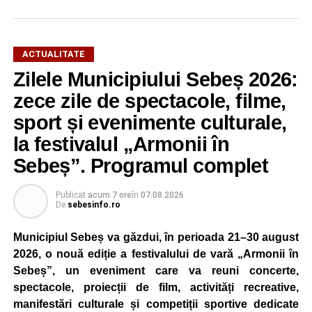
16:28, un șofer de 65 de ani, din comuna Daia Română,
aflat la volanul unui autoturism, l-ar fi acroșat pe biciclist.
În urma impactului, bărbatul a fost proiectat în două
ACTUALITATE
autoturisme parcate regulamentar pe marginea drumului.
Zilele Municipiului Sebeș 2026:
Victima a suferit leziuni și a fost transportată la spital
zece zile de spectacole, filme,
pentru investigații și îngrijiri medicale.
sport și evenimente culturale,
la festivalul „Armonii în
Atât conducătorul auto, cât și biciclistul au fost testați cu
aparatul etilotest, rezultatele fiind negative.
Sebeș”. Programul complet
Polițiștii au deschis un dosar penal și continuă cercetările
Publicat
acum 7 ore
în
07.08.2026
pentru vătămare corporală din culpă, urmând să
De
sebesinfo.ro
stabilească toate împrejurările în care s-a produs
Municipiul Sebeș va găzdui, în perioada 21–30 august
accidentul.
2026, o nouă ediție a festivalului de vară „Armonii în
Sebeș”, un eveniment care va reuni concerte,
spectacole, proiecții de film, activități recreative,
Adaugă-ne ca sursă preferată
manifestări culturale și competiții sportive dedicate