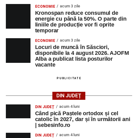
trupele de teatru
„Gepetto”
și
„Pied Piper”
.
acum 3 zile
ECONOMIE
Kronospan reduce consumul de
Ora 19.00
–
Seară cu tradiții săsești
, cu participarea:
energie cu până la 50%. O parte din
liniile de producție vor fi oprite
temporar
Fanfarei din Petrești;
acum 3 zile
ECONOMIE
Trupei de Dansuri Săsești;
Locuri de muncă în Săsciori,
disponibile la 4 august 2026. AJOFM
Alexandrei Pamfilie;
Alba a publicat lista posturilor
Alfred Dahinten.
vacante
Ora 20.30
– Proiecție cinematografică:
„Napoli – New
PUBLICITATE
York”
(Italia, 2024), film de familie, AP12, după o poveste
de Federico Fellini și Tullio Pinelli.
DIN JUDEȚ
MARȚI, 25 AUGUST 2026
acum 4 luni
DIN JUDEȚ
Când pică Paștele ortodox și cel
catolic în 2027, dar și în următorii ani
Grădina Muzeului Municipal „Ioan
| sebesinfo.ro
Raica” Sebeș
acum 4 luni
DIN JUDEȚ