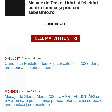
Mesaje de Paște. Urări și felicitări
Ora 18.00
–
„Armonia artelor”
– salon literar și întâlnire
pentru familie și prieteni |
cu artele plastice, organizat alături de artiști locali.
sebesinfo.ro
Ora 20.30
– Proiecție cinematografică:
„Primavera”
PUBLICITATE
(Italia, 2025), dramă inspirată de povestea nașterii operei
„Anotimpurile”
de Antonio Vivaldi (rating N-15).
CELE MAI CITITE ȘTIRI
MIERCURI, 26 AUGUST 2026
Copiii în armonia orașului
acum 4 luni
DIN JUDEȚ
Când pică Paștele ortodox și cel catolic în 2027, dar și în
următorii ani | sebesinfo.ro
Ora 10.00
– Școala din Răhău: activități recreative pentru
copii.
Ora 11.00
– Curtea Școlii „M. Kogălniceanu”: activități
acum 12 luni
MONDEN
recreative pentru copii.
Mesaje de Sfânta Maria 2025. URĂRI, FELICITĂRI și
SMS-uri care pot fi trimise persoanelor care își serbează
Ora 17.00
– Grădina Muzeului Municipal „Ioan Raica”
onomastica | sebesinfo.ro
Sebeș: încheierea Școlii de vară
„Curcubeul Prieteniei”
.