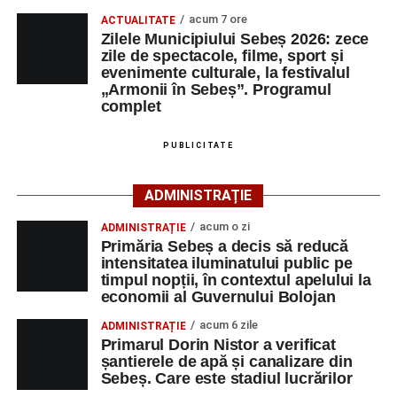
acum 7 ore
cartierul „Mihail Kogălniceanu”, Petrești și Parcul
ACTUALITATE
Zilele Municipiului Sebeș 2026: zece
Tineretului. Programul include spectacole pentru cei mici,
zile de spectacole, filme, sport și
proiecții de film, petrecerea cu spumă și cea de-a treia
evenimente culturale, la festivalul
ediție a concursului MTB
„Cicloaventurier de Sebeș”
,
„Armonii în Sebeș”. Programul
complet
care se va desfășura la Râpa Roșie.
Publicul adult va avea la dispoziție o serie de evenimente
PUBLICITATE
culturale, printre care proiecții cinematografice, întâlniri cu
artiști locali și salonul literar
„Armonia artelor”
.
ADMINISTRAȚIE
Festivalul va cuprinde și o seară dedicată tradițiilor
acum o zi
ADMINISTRAȚIE
săsești, precum și un spectacol folcloric organizat în
Primăria Sebeș a decis să reducă
memoria interpretului Felician Fărcașiu.
intensitatea iluminatului public pe
timpul nopții, în contextul apelului la
Printre momentele de atracție se numără spectacolul de
economii al Guvernului Bolojan
vals și tango din Piața Primăriei, dar și concertul de rock
acum 6 zile
ADMINISTRAȚIE
simfonic susținut în Grădina Muzeului Municipal „Ioan
Primarul Dorin Nistor a verificat
Raica”, sub bagheta dirijorului
Remus Grama
, alături de
șantierele de apă și canalizare din
muzicieni români de prestigiu.
Sebeș. Care este stadiul lucrărilor