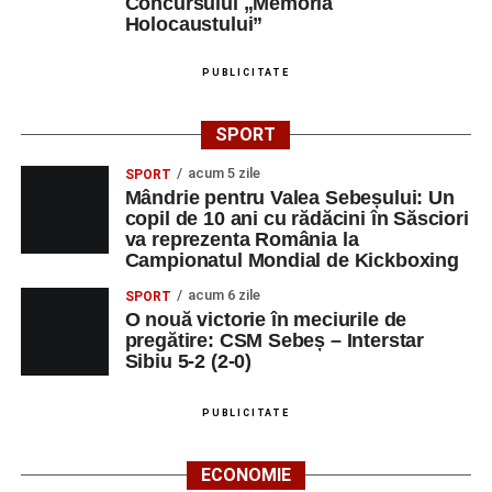
Concursului „Memoria
Sebeș – Sala de spectacole
Holocaustului”
Ora 19.00
– Proiecție cinematografică:
„Unde merg
PUBLICITATE
elefanții”
(România, 2023), black comedy, în regia lui
Gabi Virginia Șarga și Cătălin Rotaru, producător Gabi
SPORT
Suciu.
acum 5 zile
SPORT
Mândrie pentru Valea Sebeșului: Un
DUMINICĂ, 23 AUGUST 2026
copil de 10 ani cu rădăcini în Săsciori
va reprezenta România la
Râpa Roșie
Campionatul Mondial de Kickboxing
acum 6 zile
SPORT
Ora 10.00
–
„Cicloaventurier de Sebeș”
– startul oficial
O nouă victorie în meciurile de
al competiției MTB pentru copii.
pregătire: CSM Sebeș – Interstar
Sibiu 5-2 (2-0)
LUNI, 24 AUGUST 2026
PUBLICITATE
Casa Fanfarei din Petrești
ECONOMIE
Ora 18.00
– Activități recreative pentru copii, susținute de