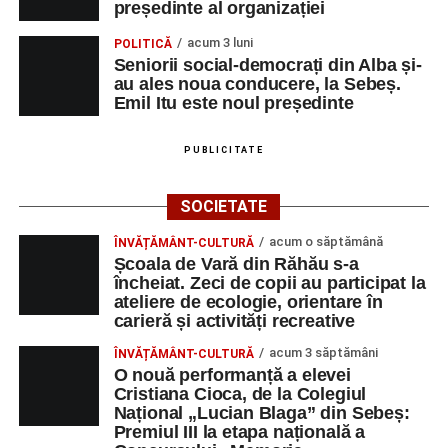
Orele 17.00–20.00
– Punct oficial de înscrieri și informații
președinte al organizației
(Race Office) pentru competiția
„Cicloaventurier de
acum 3 luni
POLITICĂ
Sebeș”
.
Seniorii social-democrați din Alba și-
au ales noua conducere, la Sebeș.
SÂMBĂTĂ, 22 AUGUST 2026
Emil Itu este noul președinte
Platoul Centrului Cultural „Lucian
PUBLICITATE
Blaga” Sebeș
SOCIETATE
Orele 10.00–20.00
– Punct oficial de înscrieri și informații
acum o săptămână
ÎNVĂȚĂMÂNT-CULTURĂ
(Race Office) pentru competiția
„Cicloaventurier de
Școala de Vară din Răhău s-a
Sebeș”
.
încheiat. Zeci de copii au participat la
ateliere de ecologie, orientare în
Râpa Roșie
carieră și activități recreative
acum 3 săptămâni
ÎNVĂȚĂMÂNT-CULTURĂ
Orele 17.00–20.00
– Antrenamente libere pe traseul de
O nouă performanță a elevei
concurs.
Cristiana Cioca, de la Colegiul
Național „Lucian Blaga” din Sebeș:
Premiul III la etapa națională a
Centrul Cultural „Lucian Blaga”