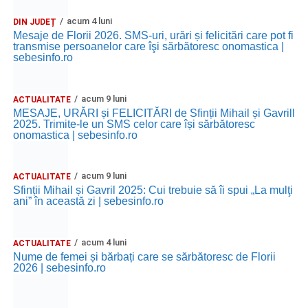
acum 4 luni
Ora 18.30
– Aula Primăriei Municipiului Sebeș:
DIN JUDEȚ
Mesaje de Florii 2026. SMS-uri, urări și felicitări care pot fi
festivitatea de premiere a șefilor de promoție și a elevilor
transmise persoanelor care îşi sărbătoresc onomastica |
care au obținut rezultate remarcabile la examenele de
sebesinfo.ro
Evaluare Națională și Bacalaureat.
acum 9 luni
ACTUALITATE
Ora 19.00
– Parcul Tineretului:
Spectacol pentru copii și
MESAJE, URĂRI și FELICITĂRI de Sfinții Mihail și Gavrill
Spuma Party
.
2025. Trimite-le un SMS celor care își sărbătoresc
onomastica | sebesinfo.ro
Participă:
acum 9 luni
ACTUALITATE
Alexandra Pamfilie și Școala de muzică
„DoReMi”
;
Sfinții Mihail și Gavril 2025: Cui trebuie să îi spui „La mulţi
ani” în această zi | sebesinfo.ro
Ancuța Stănuș și grupul de folclor;
Trupa de Dansuri Săsești.
acum 4 luni
ACTUALITATE
Ora 20.30
– Parcul Tineretului: proiecția filmului pentru
Nume de femei și bărbați care se sărbătoresc de Florii
2026 | sebesinfo.ro
copii
„Străjerii Deltei”
(România, 2021), film de familie și
aventură, AG.