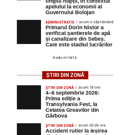
timpul nopții, în contextul
apelului la economii al
Guvernului Bolojan
acum o săptămână
ADMINISTRAȚIE
Primarul Dorin Nistor a
verificat șantierele de apă
și canalizare din Sebeș.
Care este stadiul lucrărilor
PUBLICITATE
ȘTIRI DIN ZONĂ
acum 18 ore
ȘTIRI DIN ZONĂ
4–6 septembrie 2026:
Prima ediție a
Transylvania Fest, la
Cetatea Greavilor din
Gârbova
acum 20 de ore
ȘTIRI DIN ZONĂ
Accident rutier la ieșirea