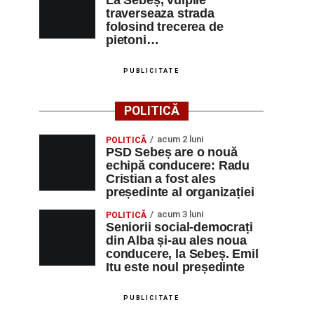
La Sebeș, vulpile
traverseaza strada
folosind trecerea de
pietoni…
PUBLICITATE
POLITICĂ
acum 2 luni
POLITICĂ
PSD Sebeș are o nouă
echipă conducere: Radu
Cristian a fost ales
președinte al organizației
acum 3 luni
POLITICĂ
Seniorii social-democrați
din Alba și-au ales noua
conducere, la Sebeș. Emil
Itu este noul președinte
PUBLICITATE