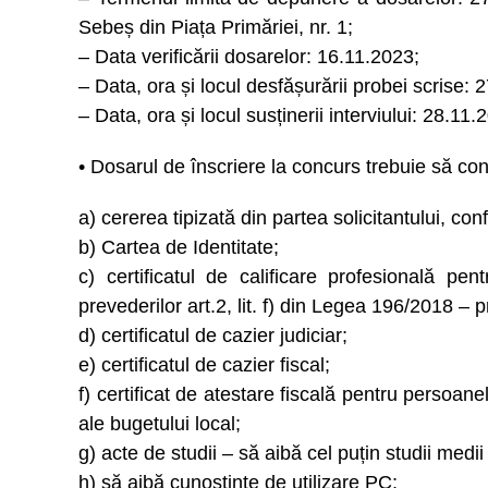
Sebeș din Piața Primăriei, nr. 1;
– Data verificării dosarelor: 16.11.2023;
– Data, ora și locul desfășurării probei scrise: 2
– Data, ora și locul susținerii interviului: 28.11.2
• Dosarul de înscriere la concurs trebuie să c
a) cererea tipizată din partea solicitantului, con
b) Cartea de Identitate;
c) certificatul de calificare profesională p
prevederilor art.2, lit. f) din Legea 196/2018 
d) certificatul de cazier judiciar;
e) certificatul de cazier fiscal;
f) certificat de atestare fiscală pentru persoanel
ale bugetului local;
g) acte de studii – să aibă cel puțin studii med
h) să aibă cunoștințe de utilizare PC;