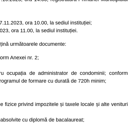
7.11.2023, ora 10.00, la sediul instituției;
023, ora 11.00, la sediul instituției.
onțină următoarele documente:
form Anexei nr. 2;
entru ocupația de administrator de condominii; conform
– programul de formare cu durată de 720h minim;
e fizice privind impozitele și taxele locale și alte venituri
ii absolvite cu diplomă de bacalaureat;