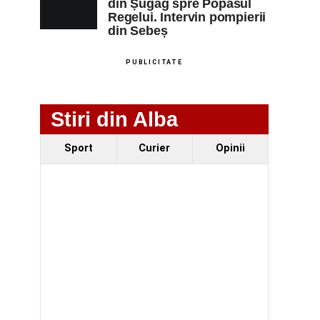
din Șugag spre Popasul
Regelui. Intervin pompierii
din Sebeș
PUBLICITATE
Stiri din Alba
Sport
Curier
Opinii