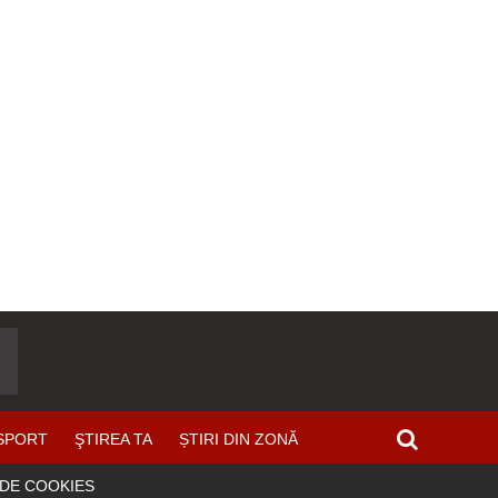
SPORT
ŞTIREA TA
ȘTIRI DIN ZONĂ
 DE COOKIES