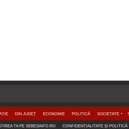
AȚIE
DIN JUDEȚ
ECONOMIE
POLITICĂ
SOCIETATE
ȘTIREA TA PE SEBEȘINFO.RO
CONFIDENȚIALITATE ȘI POLITICĂ