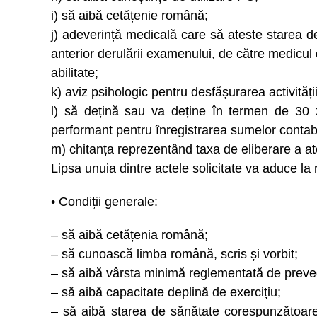
i) să aibă cetățenie română;
j) adeverință medicală care să ateste starea d
anterior derulării examenului, de către medicul 
abilitate;
k) aviz psihologic pentru desfășurarea activităț
l) să dețină sau va deține în termen de 30 z
performant pentru înregistrarea sumelor contab
m) chitanța reprezentând taxa de eliberare a ate
Lipsa unuia dintre actele solicitate va aduce la
• Condiții generale:
– să aibă cetățenia română;
– să cunoască limba română, scris și vorbit;
– să aibă vârsta minimă reglementată de preved
– să aibă capacitate deplină de exercițiu;
– să aibă starea de sănătate corespunzătoare d