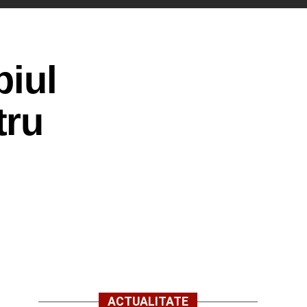
piul
tru
ACTUALITATE