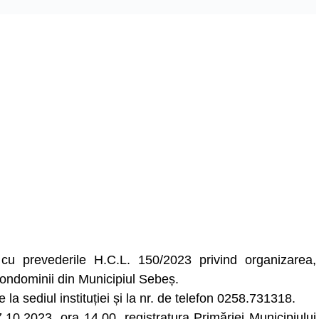
cu prevederile H.C.L. 150/2023 privind organizarea,
condominii din Municipiul Sebeș.
e la sediul instituției și la nr. de telefon 0258.731318.
10.2023, ora 14.00, registratura Primăriei Municipiului