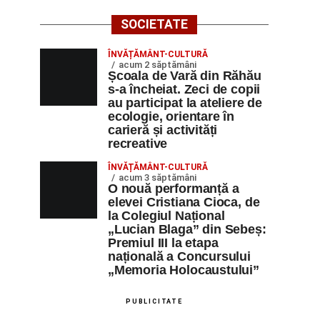
SOCIETATE
ÎNVĂȚĂMÂNT-CULTURĂ
acum 2 săptămâni
Școala de Vară din Răhău
s-a încheiat. Zeci de copii
au participat la ateliere de
ecologie, orientare în
carieră și activități
recreative
ÎNVĂȚĂMÂNT-CULTURĂ
acum 3 săptămâni
O nouă performanță a
elevei Cristiana Cioca, de
la Colegiul Național
„Lucian Blaga” din Sebeș:
Premiul III la etapa
națională a Concursului
„Memoria Holocaustului”
PUBLICITATE