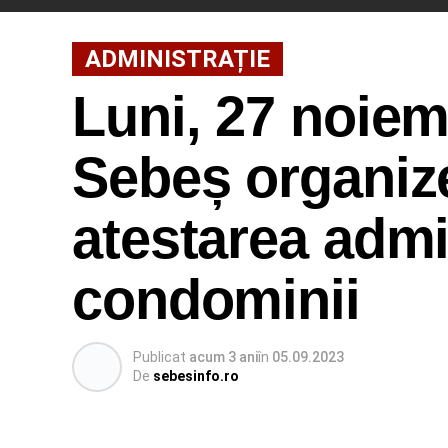
ADMINISTRAȚIE
Luni, 27 noiem
Sebeș organiz
atestarea admi
condominii
Publicat
acum 3 ani
în
05.09.2023
De
sebesinfo.ro