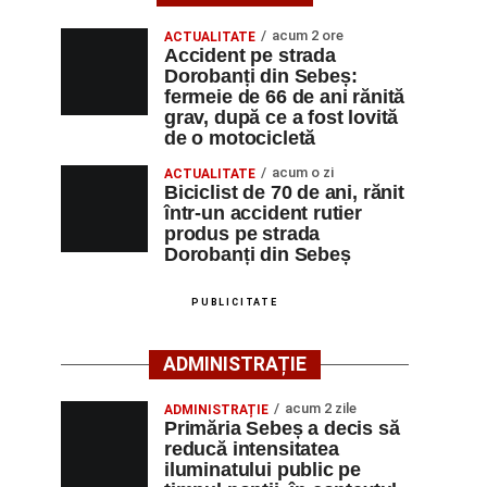
acum 2 ore
ACTUALITATE
Accident pe strada
Dorobanți din Sebeș:
fermeie de 66 de ani rănită
grav, după ce a fost lovită
de o motocicletă
acum o zi
ACTUALITATE
Biciclist de 70 de ani, rănit
într-un accident rutier
produs pe strada
Dorobanți din Sebeș
PUBLICITATE
ADMINISTRAȚIE
acum 2 zile
ADMINISTRAȚIE
Primăria Sebeș a decis să
reducă intensitatea
iluminatului public pe