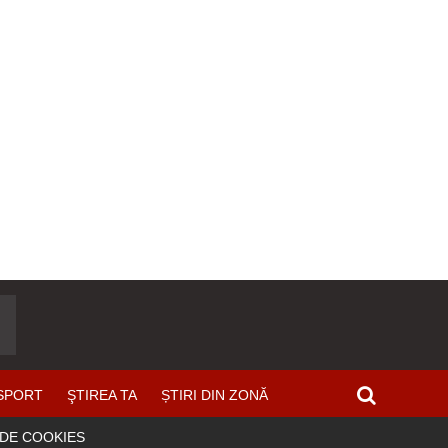
SPORT
ŞTIREA TA
ȘTIRI DIN ZONĂ
 DE COOKIES