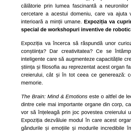
călătorie prin lumea fascinantă a neuronilor 
cercetare a acestui domeniu, care va ajuta v
interioară a minții umane.
Expoziția va cupr
special de workshopuri inventive de robotică
Expoziția va încerca să răspundă unor curiozi
conștiința? Dar creativitatea? Ce se întâm
inteligente care să augmenteze capacitățile c
știința și filosofia au reprezentat acest organ f
creierului, cât și în tot ceea ce generează: co
memorie.
The Brain: Mind & Emotions
este o altfel de l
dintre cele mai importante organe din corp, care
vor să înțeleagă prin joc
povestea creierului u
Expoziția dezvăluie modul în care acest orga
gândurile și emoțiile
și modurile incredibile î