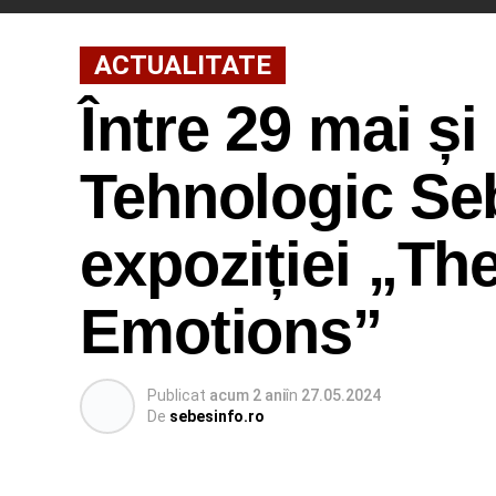
ACTUALITATE
Între 29 mai și
Tehnologic Se
expoziției „T
Emotions”
Publicat
acum 2 ani
în
27.05.2024
De
sebesinfo.ro