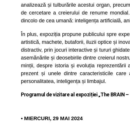
analizează
și
tulburările
acestui organ, precum 
de cercetare a creierului de renume mondial
dincolo de cea umană: inteligența artificială, an
În plus, expoziția propune publicului spre exp
artistică, machete, butaforii, iluzii optice și inov
distractiv, prin jocuri interactive și tururi ghi
asemănările și deosebirile dintre creierul nostru
minții, despre istoria și evoluția reprezentări
prezent și unele dintre caracteristicile ca
personalitatea, inteligența și limbajul.
Programul de vizitare al expoziției
„The BRAIN –
• MIERCURI, 29 MAI 2024