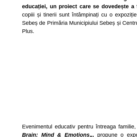
educației, un proiect care se dovedește a 
copiii și tinerii sunt întâmpinați cu o expoziț
Sebeș de Primăria Municipiului Sebeș și Centrul
Plus.
Evenimentul educativ pentru întreaga famili
Brain: Mind & Emotions
„,
propune o expoz