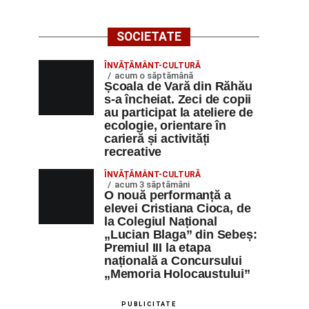
SOCIETATE
ÎNVĂȚĂMÂNT-CULTURĂ
acum o săptămână
Școala de Vară din Răhău
s-a încheiat. Zeci de copii
au participat la ateliere de
ecologie, orientare în
carieră și activități
recreative
ÎNVĂȚĂMÂNT-CULTURĂ
acum 3 săptămâni
O nouă performanță a
elevei Cristiana Cioca, de
la Colegiul Național
„Lucian Blaga” din Sebeș:
Premiul III la etapa
națională a Concursului
„Memoria Holocaustului”
PUBLICITATE