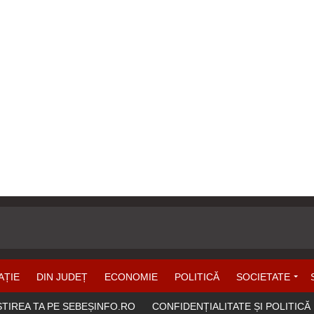
AȚIE
DIN JUDEȚ
ECONOMIE
POLITICĂ
SOCIETATE
ȘTIREA TA PE SEBEȘINFO.RO
CONFIDENȚIALITATE ȘI POLITICĂ