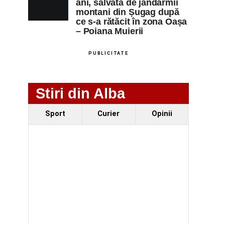
ani, salvată de jandarmii
montani din Șugag după
ce s-a rătăcit în zona Oașa
– Poiana Muierii
PUBLICITATE
Stiri din Alba
Sport
Curier
Opinii