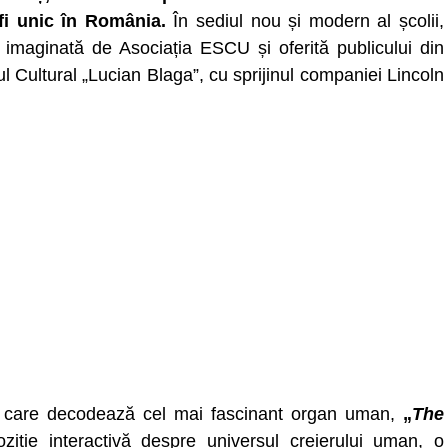
fi unic în România.
În sediul nou și modern al școlii,
ie imaginată de Asociația ESCU și oferită publicului din
 Cultural „Lucian Blaga”, cu sprijinul companiei Lincoln
e, care decodează cel mai fascinant organ uman,
„
The
iție interactivă despre universul creierului uman, o