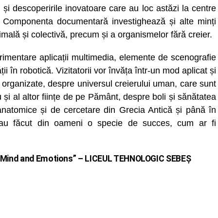
și descoperirile
inovatoare care au loc astăzi la centre
. Componenta documentară investighează și alte minți
imală și colectivă, precum și a organismelor fără creier.
erimentare aplicații multimedia, elemente de scenografie
ații în robotică. Vizitatorii vor învăța într-un mod aplicat și
date organizate, despre universul creierului uman, care sunt
 și al altor ființe de pe Pământ, despre boli și sănătatea
i anatomice și de cercetare din Grecia Antică și până în
re au făcut din oameni o specie de succes, cum ar fi
 Mind and Emotions” –
LICEUL TEHNOLOGIC SEBEȘ