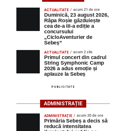
acum 21 de ore
ACTUALITATE
Duminică, 23 august 2026,
Râpa Roșie găzduiește
cea de-a III-a ediție a
concursului
„CicloAventurier de
Sebeș”
acum 2 zile
ACTUALITATE
Primul concert din cadrul
String Symphonic Camp
2026 a adus emoție și
aplauze la Sebeș
PUBLICITATE
ADMINISTRAȚIE
acum 20 de ore
ADMINISTRAȚIE
Primăria Sebeș a decis să
reducă intensitatea