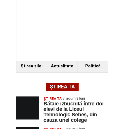
Ştirea zilei
Actualitate
Politică
ȘTIREA TA
acum 8 luni
ŞTIREA TA
Bătaie izbucnită între doi
elevi de la Liceul
Tehnologic Sebeș, din
cauza unei colege