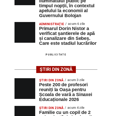
iluminatului public pe
timpul nopții, în contextul
apelului la economii al
Guvernului Bolojan
acum 6 zile
ADMINISTRAȚIE
Primarul Dorin Nistor a
verificat șantierele de apă
și canalizare din Sebeș.
Care este stadiul lucrărilor
PUBLICITATE
ȘTIRI DIN ZONĂ
acum 3 zile
ȘTIRI DIN ZONĂ
Peste 200 de profesori
reuniți la Oașa pentru
Școala de vară a Sinaxei
Educaționale 2026
acum 4 zile
ȘTIRI DIN ZONĂ
Familie cu un copil de 2