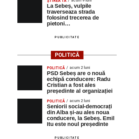
acum 9 luni
ŞTIREA TA
La Sebeș, vulpile
traverseaza strada
folosind trecerea de
pietoni…
PUBLICITATE
POLITICĂ
acum 2 luni
POLITICĂ
PSD Sebeș are o nouă
echipă conducere: Radu
Cristian a fost ales
președinte al organizației
acum 2 luni
POLITICĂ
Seniorii social-democrați
din Alba și-au ales noua
conducere, la Sebeș. Emil
Itu este noul președinte
PUBLICITATE