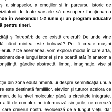
și a sinapselor, a emoțiilor și în parcursul istoric de
izitatorii de toate vârstele să descopere funcționarea
inde în weekendul 1-2 iunie și un program educativ
 pentru tineri
.
tăți și întrebări: de ce există creierul? De unde vine
plă când mintea este bolnavă? Pot fi create mașini
reierului? De asemenea, vom explora modul în care arta,
ascinant de-a lungul istoriei și ne poartă atât în anatomia
nștiință, gândire abstractă, limbaj, imaginație, vise și
ecție din zona edutainmentului despre semnificația unuia
 este destinată familiilor, elevilor și tuturor acelora ce
man, de la nivel molecular până la circuitele integrate
.
n atât de complex ne informează simțurile, ne creează
n care creierul nostru evoluează de-a lungul vieții
, dar