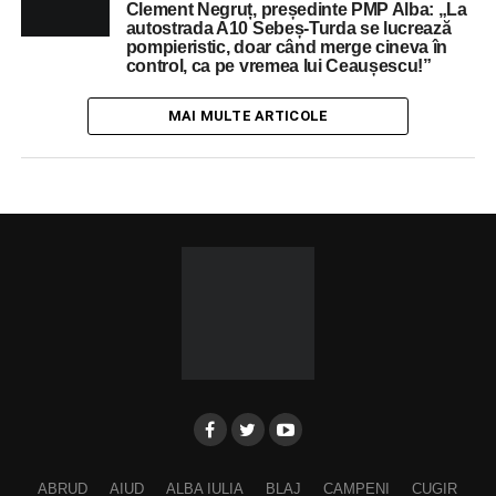
Clement Negruț, președinte PMP Alba: „La
autostrada A10 Sebeș-Turda se lucrează
pompieristic, doar când merge cineva în
control, ca pe vremea lui Ceaușescu!”
MAI MULTE ARTICOLE
ABRUD
AIUD
ALBA IULIA
BLAJ
CAMPENI
CUGIR