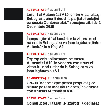
acum 8 ani
ACTUALITATE
Lotul 1 al Autostrăzii A10, dintre Alba Iulia și
Sebeș, ar putea fi deschis parțial circulației
cu ocazia Centenarului, în preajma zilei de 1
Decembrie 2018
acum 8 ani
ACTUALITATE
Început „timid” al lucrărilor la viitorul nod
rutier din Sebeș care va face legătura dintre
Autostrăzile A10 și A1
acum 8 ani
ACTUALITATE
Expropieri suplimentare pe traseul
Autostrăzii A10, în vederea construcției
viitorului nod rutier de la Sebeș care va
face legătura cu A1
acum 8 ani
ADMINISTRAȚIE
CNAIR începe expropierea proprietăţilor
situate pe raza localității Sebeș, în vederea
construcției Autostrăzii A10
acum 8 ani
ACTUALITATE
Constructorul italian „Pizzaroti” a deplasat