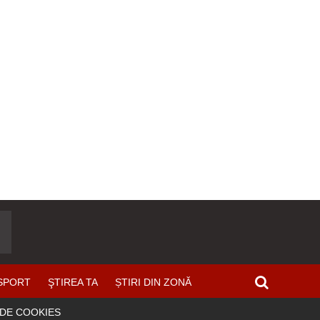
SPORT
ŞTIREA TA
ȘTIRI DIN ZONĂ
 DE COOKIES