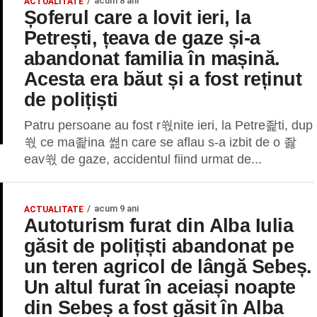
acum 8 ani
ACTUALITATE
Șoferul care a lovit ieri, la
Petrești, țeava de gaze și-a
abandonat familia în mașină.
Acesta era băut și a fost reținut
de polițiști
Patru persoane au fost r쒃nite ieri, la Petre좙ti, dup
쒃 ce ma좙ina 쎮n care se aflau s-a izbit de o 좛
eav쒃 de gaze, accidentul fiind urmat de...
acum 9 ani
ACTUALITATE
Autoturism furat din Alba Iulia
găsit de polițiști abandonat pe
un teren agricol de lângă Sebeș.
Un altul furat în aceiași noapte
din Sebeș a fost găsit în Alba