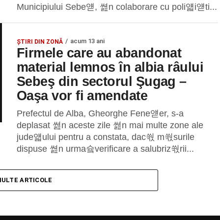
Municipiului Sebe얟, 쎮n colaborare cu poli얣i얟ti...
acum 13 ani
ȘTIRI DIN ZONĂ
Firmele care au abandonat
material lemnos în albia râului
Sebeş din sectorul Şugag –
Oaşa vor fi amendate
Prefectul de Alba, Gheorghe Fene얟er, s-a
deplasat 쎮n aceste zile 쎮n mai multe zone ale
jude얣ului pentru a constata, dac쒃 m쒃surile
dispuse 쎮n urma슠verificare a salubriz쒃rii...
MULTE ARTICOLE