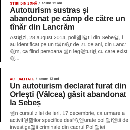
acum 12 ani
ȘTIRI DIN ZONĂ
Autoturism sustras și
abandonat pe câmp de către un
tînăr din Lancrăm
Ast쒃zi, 28 august 2014, poli얣i얟tii din Sebe얟, l-
au identificat pe un t쎢n쒃r de 21 de ani, din Lancr
쒃m, ca fiind persoana 쎮n leg쒃tur쒃 cu care exist
쒃...
acum 13 ani
ACTUALITATE
Un autoturism declarat furat din
Orlești (Vâlcea) găsit abandonat
la Sebeș
쎎n cursul zilei de ieri, 17 decembrie, ca urmare a
activit쒃좛ilor specifice desf쒃얟urate poli얣i얟tii de
investiga얣ii criminale din cadrul Poli얣iei