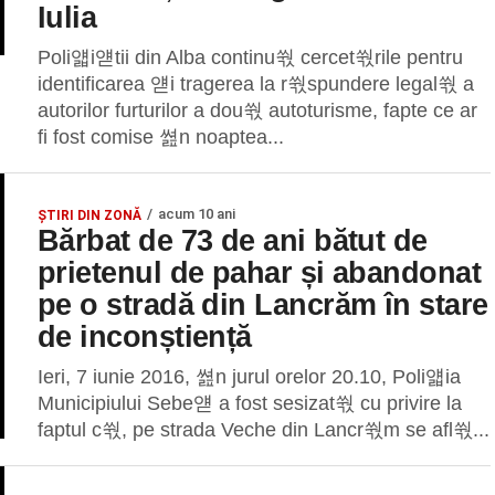
Iulia
Poli얣i얟tii din Alba continu쒃 cercet쒃rile pentru
identificarea 얟i tragerea la r쒃spundere legal쒃 a
autorilor furturilor a dou쒃 autoturisme, fapte ce ar
fi fost comise 쎮n noaptea...
acum 10 ani
ȘTIRI DIN ZONĂ
Bărbat de 73 de ani bătut de
prietenul de pahar și abandonat
pe o stradă din Lancrăm în stare
de inconștiență
Ieri, 7 iunie 2016, 쎮n jurul orelor 20.10, Poli얣ia
Municipiului Sebe얟 a fost sesizat쒃 cu privire la
faptul c쒃, pe strada Veche din Lancr쒃m se afl쒃...