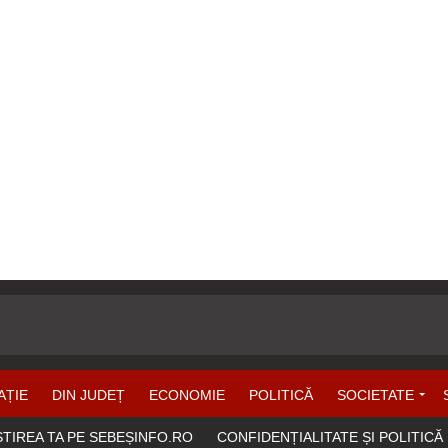
AȚIE
DIN JUDEȚ
ECONOMIE
POLITICĂ
SOCIETATE
ȘTIREA TA PE SEBEȘINFO.RO
CONFIDENȚIALITATE ȘI POLITICĂ