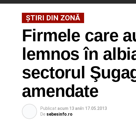
ȘTIRI DIN ZONĂ
Firmele care a
lemnos în albi
sectorul Şugag
amendate
Publicat
acum 13 ani
în
17.05.2013
De
sebesinfo.ro