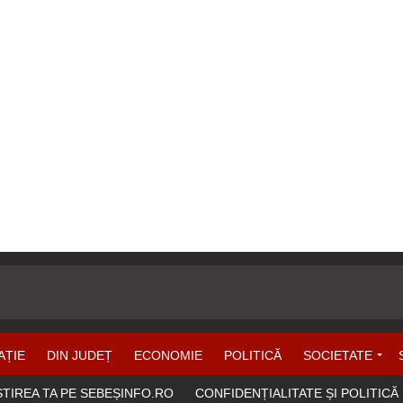
AȚIE
DIN JUDEȚ
ECONOMIE
POLITICĂ
SOCIETATE
ȘTIREA TA PE SEBEȘINFO.RO
CONFIDENȚIALITATE ȘI POLITICĂ