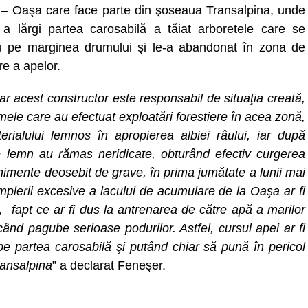
– Oaşa care face parte din şoseaua Transalpina, unde
 a lărgi partea carosabilă a tăiat arboretele care se
 pe marginea drumului şi le-a abandonat în zona de
e a apelor.
r acest constructor este responsabil de situaţia creată,
irmele care au efectuat exploatări forestiere în acea zonă,
ialului lemnos în apropierea albiei râului, iar după
de lemn au rămas neridicate, obturând efectiv curgerea
nimente deosebit de grave, în prima jumătate a lunii mai
plerii excesive a lacului de acumulare de la Oaşa ar fi
i, fapt ce ar fi dus la antrenarea de către apă a marilor
când pagube serioase podurilor. Astfel, cursul apei ar fi
pe partea carosabilă şi putând chiar să pună în pericol
ransalpina
” a declarat Feneşer.