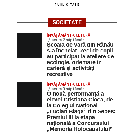
PUBLICITATE
SOCIETATE
ÎNVĂȚĂMÂNT-CULTURĂ
acum 2 săptămâni
Școala de Vară din Răhău
s-a încheiat. Zeci de copii
au participat la ateliere de
ecologie, orientare în
carieră și activități
recreative
ÎNVĂȚĂMÂNT-CULTURĂ
acum 3 săptămâni
O nouă performanță a
elevei Cristiana Cioca, de
la Colegiul Național
„Lucian Blaga” din Sebeș:
Premiul III la etapa
națională a Concursului
„Memoria Holocaustului”