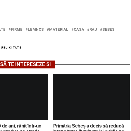
ATE
FIRME
LEMNOS
MATERIAL
OASA
RAU
SEBES
PUBLICITATE
SĂ TE INTERESEZE ȘI
 de ani, rănit într-un
Primăria Sebeș a decis să reducă