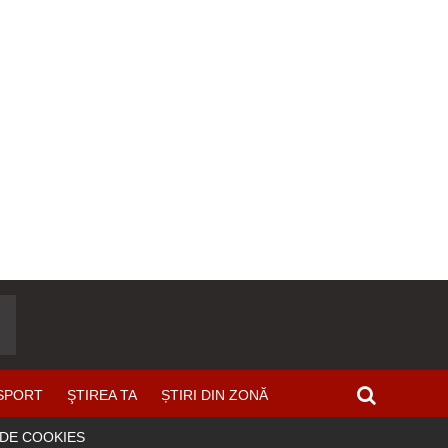
SPORT
ŞTIREA TA
ȘTIRI DIN ZONĂ
 DE COOKIES