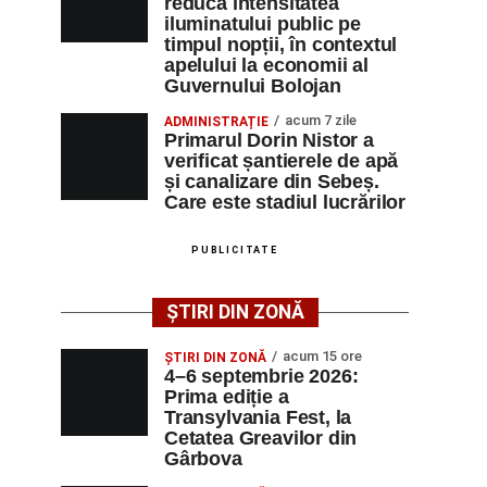
reducă intensitatea
iluminatului public pe
timpul nopții, în contextul
apelului la economii al
Guvernului Bolojan
acum 7 zile
ADMINISTRAȚIE
Primarul Dorin Nistor a
verificat șantierele de apă
și canalizare din Sebeș.
Care este stadiul lucrărilor
PUBLICITATE
ȘTIRI DIN ZONĂ
acum 15 ore
ȘTIRI DIN ZONĂ
4–6 septembrie 2026:
Prima ediție a
Transylvania Fest, la
Cetatea Greavilor din
Gârbova