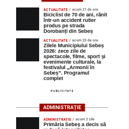
acum 21 de ore
ACTUALITATE
Biciclist de 70 de ani, rănit
într-un accident rutier
produs pe strada
Dorobanți din Sebeș
acum 23 de ore
ACTUALITATE
Zilele Municipiului Sebeș
2026: zece zile de
spectacole, filme, sport și
evenimente culturale, la
festivalul „Armonii în
Sebeș”. Programul
complet
PUBLICITATE
ADMINISTRAȚIE
acum 2 zile
ADMINISTRAȚIE
Primăria Sebeș a decis să