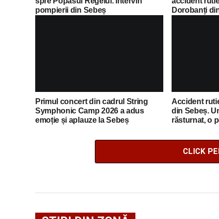
spre Popasul Regelui. Intervin
accident ruti
pompierii din Sebeș
Dorobanți di
Primul concert din cadrul String
Accident ruti
Symphonic Camp 2026 a adus
din Sebeș. U
emoție și aplauze la Sebeș
răsturnat, o 
de îngrijiri m
CLICK P