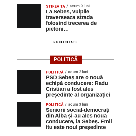
acum 9 luni
ŞTIREA TA
La Sebeș, vulpile
traverseaza strada
folosind trecerea de
pietoni…
PUBLICITATE
POLITICĂ
acum 2 luni
POLITICĂ
PSD Sebeș are o nouă
echipă conducere: Radu
Cristian a fost ales
președinte al organizației
acum 3 luni
POLITICĂ
Seniorii social-democrați
din Alba și-au ales noua
conducere, la Sebeș. Emil
Itu este noul președinte