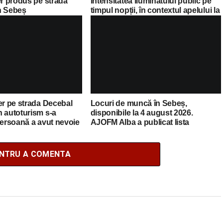
er produs pe strada
intensitatea iluminatului public pe
n Sebeș
timpul nopții, în contextul apelului la
economii al Guvernului Bolojan
er pe strada Decebal
Locuri de muncă în Sebeș,
n autoturism s-a
disponibile la 4 august 2026.
persoană a avut nevoie
AJOFM Alba a publicat lista
edicale
posturilor vacante
ENTRU A COMENTA