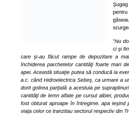
Şugag 
pentru
găseau
scurger
”
Nu doa
ci şi f
care şi-au făcut rampe de depozitare a mater
închiderea parchetelor cantităţi foarte mari 
apei. Această situaţie putea să conducă la eve
a.c. când Hidroelectrica Sebeş, ca urmare a um
dorit golirea parţială a acestuia pe supraplinur
cantităţi de lemn aflate pe cursul albiei, produ
fost obturat aproape în întregime, apa ieşind 
viaţa celor ce tranzitau sectorul respectiv din T