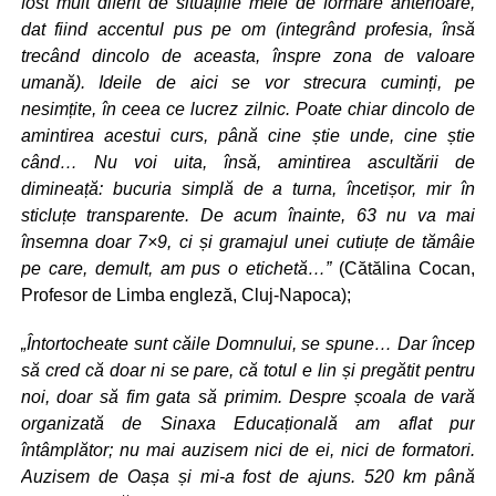
fost mult diferit de situațiile mele de formare anterioare,
dat fiind accentul pus pe om (integrând profesia, însă
trecând dincolo de aceasta, înspre zona de valoare
umană). Ideile de aici se vor strecura cuminți, pe
nesimțite, în ceea ce lucrez zilnic. Poate chiar dincolo de
amintirea acestui curs, până cine știe unde, cine știe
când… Nu voi uita, însă, amintirea ascultării de
dimineață: bucuria simplă de a turna, încetișor, mir în
sticluțe transparente. De acum înainte, 63 nu va mai
însemna doar 7×9, ci și gramajul unei cutiuțe de tămâie
pe care, demult, am pus o etichetă…”
(Cătălina Cocan,
Profesor de Limba engleză, Cluj-Napoca);
„Întortocheate sunt căile Domnului, se spune… Dar încep
să cred că doar ni se pare, că totul e lin și pregătit pentru
noi, doar să fim gata să primim. Despre școala de vară
organizată de Sinaxa Educațională am aflat pur
întâmplător; nu mai auzisem nici de ei, nici de formatori.
Auzisem de Oașa și mi-a fost de ajuns. 520 km până