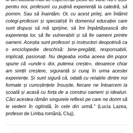
pentru noi, profesorii cu puțină experiență la catedră, să
pornim. Sau să înaintăm. Or, cu acest prilej, am întâlnit
colegi-profesori și specialiști în domeniul educației care
sunt dispuși să mă sprijine, să îmi împărtășească din
experiența lor, să fie vulnerabili și să fie oameni printre
oameni. Aceștia sunt profesori și instructori deopotrivă ca
o enciclopedie deschisă: bine-pregătiți, responsabili,
implicați, pasionați. Nu degeaba vorba aceea din popor
spune că «unde-s doi, puterea crește», deoarece chiar
am simțit creștere, siguranță și curaj în urma acestei
experiențe. Și sunt sigură că, odată cu relațiile dintre noi
formate și cunoștințele însușite, fiecare ne întoarcem la
școală și acasă cu forța de a construi oameni și idealuri.
Căci acestea rămân singurele reflexii pe care ne dorim să
le vedem în oglindă, în cele din urmă.”
(Lucia Lazea,
profesor de Limba română, Cluj).