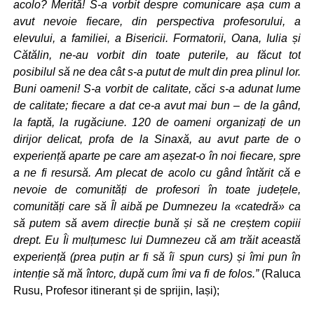
acolo? Merită! S-a vorbit despre comunicare așa cum a
avut nevoie fiecare, din perspectiva profesorului, a
elevului, a familiei, a Bisericii. Formatorii, Oana, Iulia și
Cătălin, ne-au vorbit din toate puterile, au făcut tot
posibilul să ne dea cât s-a putut de mult din prea plinul lor.
Buni oameni! S-a vorbit de calitate, căci s-a adunat lume
de calitate; fiecare a dat ce-a avut mai bun – de la gând,
la faptă, la rugăciune. 120 de oameni organizați de un
dirijor delicat, profa de la Sinaxă, au avut parte de o
experiență aparte pe care am așezat-o în noi fiecare, spre
a ne fi resursă. Am plecat de acolo cu gând întărit că e
nevoie de comunități de profesori în toate județele,
comunități care să Îl aibă pe Dumnezeu la «catedră» ca
să putem să avem direcție bună și să ne creștem copiii
drept. Eu Îi mulțumesc lui Dumnezeu că am trăit această
experiență (prea puțin ar fi să îi spun curs) și îmi pun în
intenție să mă întorc, după cum îmi va fi de folos.”
(Raluca
Rusu, Profesor itinerant și de sprijin, Iași);