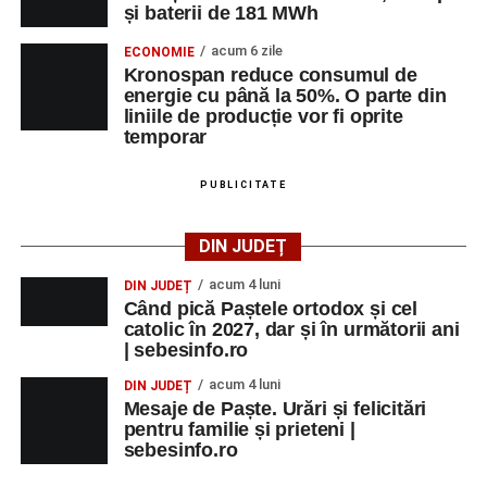
și baterii de 181 MWh
acum 6 zile
ECONOMIE
Kronospan reduce consumul de
energie cu până la 50%. O parte din
liniile de producție vor fi oprite
temporar
PUBLICITATE
DIN JUDEȚ
acum 4 luni
DIN JUDEȚ
Când pică Paștele ortodox și cel
catolic în 2027, dar și în următorii ani
| sebesinfo.ro
acum 4 luni
DIN JUDEȚ
Mesaje de Paște. Urări și felicitări
pentru familie și prieteni |
sebesinfo.ro