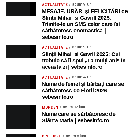
acum 9 luni
ACTUALITATE
MESAJE, URĂRI și FELICITĂRI de
Sfinții Mihail și Gavrill 2025.
Trimite-le un SMS celor care își
sărbătoresc onomastica |
sebesinfo.ro
acum 9 luni
ACTUALITATE
Sfinții Mihail și Gavril 2025: Cui
trebuie să îi spui „La mulţi ani” în
această zi | sebesinfo.ro
acum 4 luni
ACTUALITATE
Nume de femei și bărbați care se
sărbătoresc de Florii 2026 |
sebesinfo.ro
acum 12 luni
MONDEN
Nume care se sărbătoresc de
Sfânta Maria | sebesinfo.ro
acum 8 luni
DIN JUDEȚ