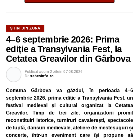
Sebeș, cu o autospecială de stingere cu apă și spumă, un
echipaj de prim ajutor și un echipaj de descarcerare. În
sprijin au fost mobilizate și două ambulanțe SAJ, dintre
care una cu medic.
ȘTIRI DIN ZONĂ
4–6 septembrie 2026: Prima
Inițial, pompierii au fost anunțați că nu există persoane
ediție a Transylvania Fest, la
încarcerate. La sosirea echipajelor de intervenție, însă, s-
a constatat că două persoane se aflau încarcerate într-
Cetatea Greavilor din Gârbova
unul dintre autoturisme. Ambele erau conștiente și au fost
extrase de pompieri și predate echipajelor medicale.O
Publicat
acum 2 zile
în
07.08.2026
De
sebesinfo.ro
altă victimă, o femeie conștientă, a fost scoasă din
autoturism și evaluată de cadrele medicale.
Comuna Gârbova va găzdui, în perioada 4–6
În urma accidentului, patru persoane au avut nevoie de
septembrie 2026, prima ediție a Transylvania Fest, un
îngrijiri medicale. Toate victimele au fost transportate la
festival medieval și cultural organizat la Cetatea
UPU Alba Iulia pentru investigații și tratament de
Greavilor. Timp de trei zile, organizatorii promit
specialitate.
reconstituiri istorice, turniruri cavalerești, spectacole
de luptă, dansuri medievale, ateliere de meșteșuguri și
concerte, într-un eveniment care își propune să