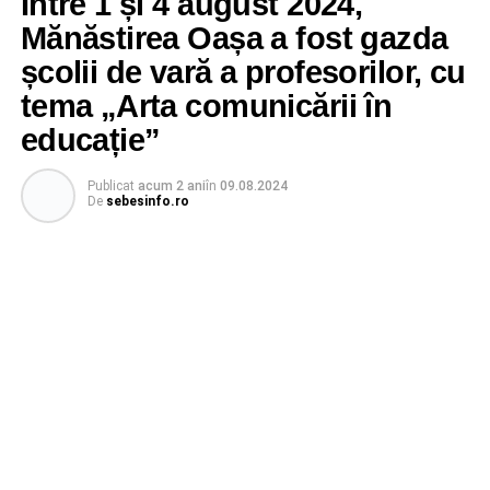
Între 1 și 4 august 2024,
Mănăstirea Oașa a fost gazda
școlii de vară a profesorilor, cu
tema „Arta comunicării în
educație”
Publicat
acum 2 ani
în
09.08.2024
De
sebesinfo.ro