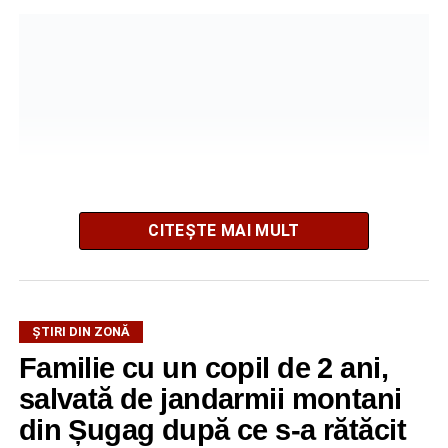
CITEȘTE MAI MULT
La ediția din acest an au participat peste 200 de cadre
ȘTIRI DIN ZONĂ
didactice din întreaga țară. Printre participanți s-au aflat
Familie cu un copil de 2 ani,
profesori debutanți, profesori cu experiență, inspectori
școlari, directori de școli, consilieri școlari, educatori și
salvată de jandarmii montani
învățători, reprezentând aproape toate disciplinele din
din Șugag după ce s-a rătăcit
sistemul de învățământ.