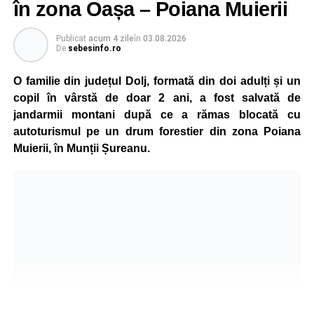
în zona Oașa – Poiana Muierii
Participare, consens și asumare în școală
Publicat
acum 4 zile
în
03.08.2026
De
sebesinfo.ro
Tema ediției din acest an a pornit de la convingerea că
școala românească dispune de una dintre cele mai
O familie din județul Dolj, formată din doi adulți și un
importante resurse: experiența profesorilor. Provocarea nu
copil în vârstă de doar 2 ani, a fost salvată de
este lipsa ideilor, ci identificarea unor contexte în care
jandarmii montani după ce a rămas blocată cu
acestea să poată fi ascultate, validate și transformate în
autoturismul pe un drum forestier din zona Poiana
proiecte comune.
Muierii, în Munții Șureanu.
Pe parcursul celor patru zile, participanții au analizat
procesele de luare a deciziilor, construirea consensului,
gestionarea situațiilor dificile din viața școlii și importanța
asumării responsabilității în actul educațional. Atelierele
interactive, studiile de caz, exercițiile de grup și jocurile
de rol au oferit profesorilor oportunitatea de a analiza
situații reale din mediul școlar și de a căuta împreună
soluții aplicabile în activitatea de zi cu zi.