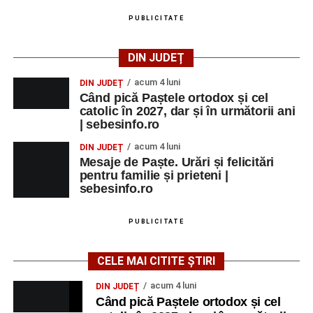
PUBLICITATE
Primul concert din cadrul String Symphonic Camp
2026 a adus emoție și aplauze la Sebeș
DIN JUDEȚ
acum 4 luni
DIN JUDEȚ
Când pică Paștele ortodox și cel
catolic în 2027, dar și în următorii ani
| sebesinfo.ro
acum 4 luni
DIN JUDEȚ
Mesaje de Paște. Urări și felicitări
pentru familie și prieteni |
sebesinfo.ro
PUBLICITATE
CELE MAI CITITE ȘTIRI
acum 4 luni
DIN JUDEȚ
Când pică Paștele ortodox și cel