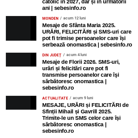
catolic în 2027, dar și în următorii
ani | sebesinfo.ro
acum 12 luni
MONDEN
Mesaje de Sfânta Maria 2025.
URĂRI, FELICITĂRI și SMS-uri care
pot fi trimise persoanelor care își
serbează onomastica | sebesinfo.ro
acum 4 luni
DIN JUDEȚ
Mesaje de Florii 2026. SMS-uri,
urări și felicitări care pot fi
transmise persoanelor care îşi
sărbătoresc onomastica |
sebesinfo.ro
acum 9 luni
ACTUALITATE
MESAJE, URĂRI și FELICITĂRI de
Sfinții Mihail și Gavrill 2025.
Trimite-le un SMS celor care își
sărbătoresc onomastica |
sebesinfo.ro