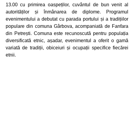
13.00 cu primirea oaspeților, cuvântul de bun venit al
autorităților și înmânarea de diplome. Programul
evenimentului a debutat cu parada portului și a tradițiilor
populare din comuna Gârbova, acompaniată de Fanfara
din Petrești. Comuna este recunoscută pentru populația
diversificată etnic, așadar, evenimentul a oferit o gamă
variată de tradiții, obiceiuri și ocupații specifice fiecărei
etnii.