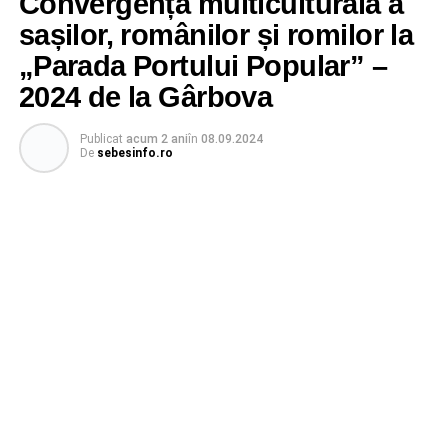
Convergență multiculturală a
sașilor, românilor și romilor la
„Parada Portului Popular” –
2024 de la Gârbova
Publicat
acum 2 ani
în
08.09.2024
De
sebesinfo.ro