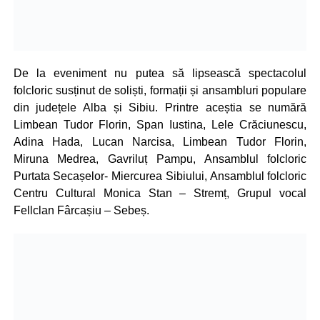
De la eveniment nu putea să lipsească spectacolul
folcloric susținut de soliști, formații și ansambluri populare
din județele Alba și Sibiu. Printre aceștia se numără
Limbean Tudor Florin, Span Iustina, Lele Crăciunescu,
Adina Hada, Lucan Narcisa, Limbean Tudor Florin,
Miruna Medrea, Gavriluț Pampu, Ansamblul folcloric
Purtata Secașelor- Miercurea Sibiului, Ansamblul folcloric
Centru Cultural Monica Stan – Stremț, Grupul vocal
Fellclan Fârcașiu – Sebeș.