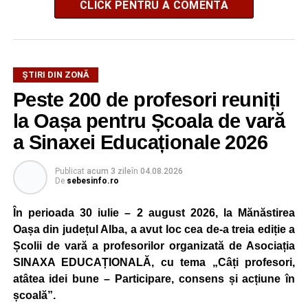
CLICK PENTRU A COMENTA
ȘTIRI DIN ZONĂ
Peste 200 de profesori reuniți
la Oașa pentru Școala de vară
a Sinaxei Educaționale 2026
Publicat
acum 3 zile
în
04.08.2026
De
sebesinfo.ro
În perioada 30 iulie – 2 august 2026, la Mănăstirea
Oașa din județul Alba, a avut loc cea de-a treia ediție a
Școlii de vară a profesorilor organizată de Asociația
SINAXA EDUCAȚIONALĂ, cu tema „Câți profesori,
atâtea idei bune – Participare, consens și acțiune în
școală”.