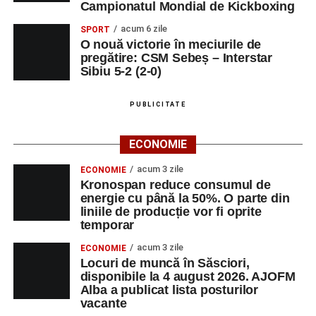
Campionatul Mondial de Kickboxing
oferindu-le nu doar instrumente metodice actuale, ci și
acum 6 zile
SPORT
contexte de sprijin reciproc, colaborare și reconectare la
O nouă victorie în meciurile de
vocația pedagogică autentică.
pregătire: CSM Sebeș – Interstar
Sibiu 5-2 (2-0)
PUBLICITATE
Adaugă-ne ca sursă preferată
ECONOMIE
Urmărește-ne pe Google News
acum 3 zile
ECONOMIE
Kronospan reduce consumul de
Ultimele știri din Sebeș
energie cu până la 50%. O parte din
liniile de producție vor fi oprite
Primăria Sebeș a decis să reducă intensitatea
temporar
iluminatului public pe timpul nopții, în contextul
acum 3 zile
ECONOMIE
apelului la economii al Guvernului Bolojan
Locuri de muncă în Săsciori,
disponibile la 4 august 2026. AJOFM
Duminică, 23 august 2026, Râpa Roșie găzduiește
Alba a publicat lista posturilor
cea de-a III-a ediție a concursului „CicloAventurier
vacante
de Sebeș”