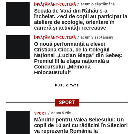
acum o săptămână
ÎNVĂȚĂMÂNT-CULTURĂ
Privind spre ediția următoare
Școala de Vară din Răhău s-a
încheiat. Zeci de copii au participat la
În încheierea evenimentului, organizatorii au anunțat tema
ateliere de ecologie, orientare în
carieră și activități recreative
ediției din 2027, dedicată relației dintre caracter, valori și
educație. După trei ediții care au abordat comunicarea
acum 3 săptămâni
ÎNVĂȚĂMÂNT-CULTURĂ
didactică, dinamica diferențelor, participarea și luarea
O nouă performanță a elevei
Cristiana Cioca, de la Colegiul
deciziilor, comunitatea Sinaxa Educațională își propune
Național „Lucian Blaga” din Sebeș:
să revină la întrebările fundamentale despre valorile care
Premiul III la etapa națională a
stau la baza actului educațional și despre rolul
Concursului „Memoria
profesorului în formarea caracterului tinerilor.
Holocaustului”
Despre comunitatea Sinaxa Educațională
PUBLICITATE
Asociația
„Sinaxa Educațională”
este o comunitate de
SPORT
profesori, dedicată susținerii unei educații centrate pe
valorile creștin-ortodoxe și pe formarea caracterului
acum 5 zile
SPORT
Mândrie pentru Valea Sebeșului: Un
elevilor. Născută din experiența duhovnicească și
copil de 10 ani cu rădăcini în Săsciori
formativă a Mănăstirii Oașa, Sinaxa își propune să
va reprezenta România la
sprijine profesorii în regăsirea motivației interioare,