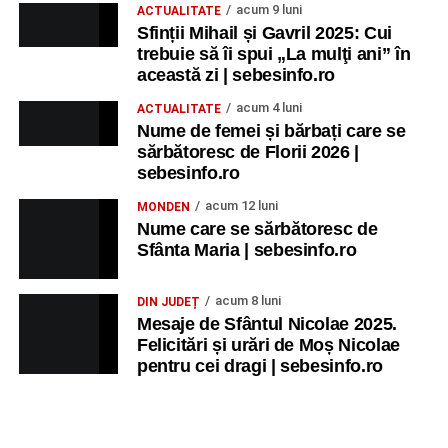
acum 9 luni
ACTUALITATE
Sfinții Mihail și Gavril 2025: Cui
trebuie să îi spui „La mulţi ani” în
această zi | sebesinfo.ro
acum 4 luni
ACTUALITATE
Nume de femei și bărbați care se
sărbătoresc de Florii 2026 |
sebesinfo.ro
acum 12 luni
MONDEN
Nume care se sărbătoresc de
Sfânta Maria | sebesinfo.ro
acum 8 luni
DIN JUDEȚ
Mesaje de Sfântul Nicolae 2025.
Felicitări și urări de Moș Nicolae
pentru cei dragi | sebesinfo.ro