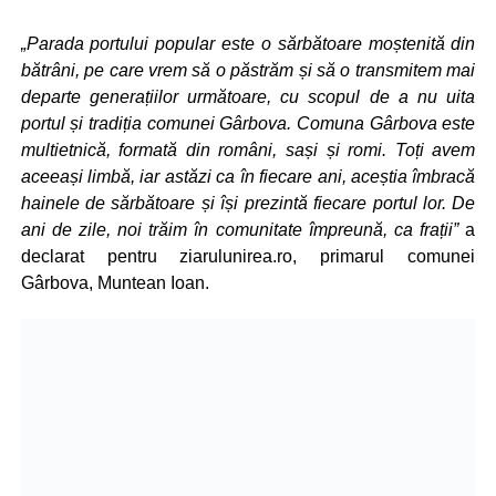
„Parada portului popular este o sărbătoare moștenită din
bătrâni, pe care vrem să o păstrăm și să o transmitem mai
departe generațiilor următoare, cu scopul de a nu uita
portul și tradiția comunei Gârbova. Comuna Gârbova este
multietnică, formată din români, sași și romi. Toți avem
aceeași limbă, iar astăzi ca în fiecare ani, aceștia îmbracă
hainele de sărbătoare și își prezintă fiecare portul lor. De
ani de zile, noi trăim în comunitate împreună, ca frații”
a
declarat pentru ziarulunirea.ro, primarul comunei
Gârbova, Muntean Ioan.