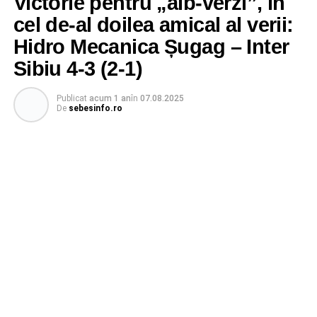
Victorie pentru „alb-verzi”, în
cel de-al doilea amical al verii:
Hidro Mecanica Șugag – Inter
Sibiu 4-3 (2-1)
Publicat
acum 1 an
în
07.08.2025
De
sebesinfo.ro