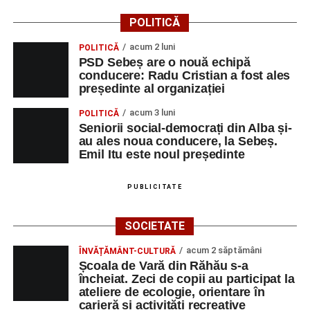
POLITICĂ
acum 2 luni
POLITICĂ
PSD Sebeș are o nouă echipă
conducere: Radu Cristian a fost ales
președinte al organizației
acum 3 luni
POLITICĂ
Seniorii social-democrați din Alba și-
au ales noua conducere, la Sebeș.
Emil Itu este noul președinte
PUBLICITATE
SOCIETATE
acum 2 săptămâni
ÎNVĂȚĂMÂNT-CULTURĂ
Școala de Vară din Răhău s-a
încheiat. Zeci de copii au participat la
ateliere de ecologie, orientare în
carieră și activități recreative