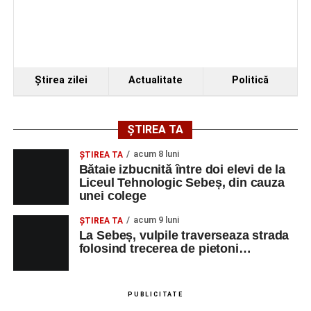
Ştirea zilei
Actualitate
Politică
ȘTIREA TA
acum 8 luni
ŞTIREA TA
Bătaie izbucnită între doi elevi de la
Liceul Tehnologic Sebeș, din cauza
unei colege
acum 9 luni
ŞTIREA TA
La Sebeș, vulpile traverseaza strada
folosind trecerea de pietoni…
PUBLICITATE