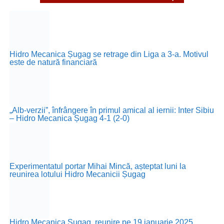
Hidro Mecanica Șugag se retrage din Liga a 3-a. Motivul
este de natură financiară
„Alb-verzii”, înfrângere în primul amical al iernii: Inter Sibiu
– Hidro Mecanica Șugag 4-1 (2-0)
Experimentatul portar Mihai Mincă, așteptat luni la
reunirea lotului Hidro Mecanicii Șugag
Hidro Mecanica Șugag, reunire pe 19 ianuarie 2025.