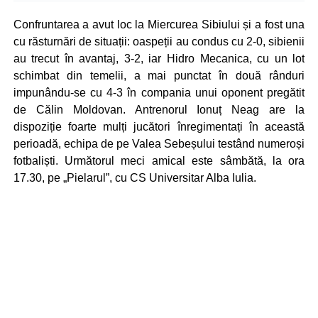
Confruntarea a avut loc la Miercurea Sibiului și a fost una
cu răsturnări de situații: oaspeții au condus cu 2-0, sibienii
au trecut în avantaj, 3-2, iar Hidro Mecanica, cu un lot
schimbat din temelii, a mai punctat în două rânduri
impunându-se cu 4-3 în compania unui oponent pregătit
de Călin Moldovan. Antrenorul Ionuț Neag are la
dispoziție foarte mulți jucători înregimentați în această
perioadă, echipa de pe Valea Sebeșului testând numeroși
fotbaliști. Următorul meci amical este sâmbătă, la ora
17.30, pe „Pielarul”, cu CS Universitar Alba Iulia.