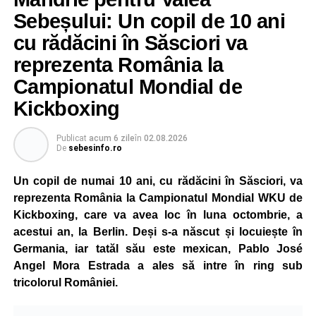
Sebeșului: Un copil de 10 ani
cu rădăcini în Săsciori va
reprezenta România la
Campionatul Mondial de
Kickboxing
Publicat
acum 6 zile
în
02.08.2026
De
sebesinfo.ro
Un copil de numai 10 ani, cu rădăcini în Săsciori, va
reprezenta România la Campionatul Mondial WKU de
Kickboxing, care va avea loc în luna octombrie, a
acestui an, la Berlin. Deși s-a născut și locuiește în
Germania, iar tatăl său este mexican, Pablo José
Angel Mora Estrada a ales să intre în ring sub
tricolorul României.