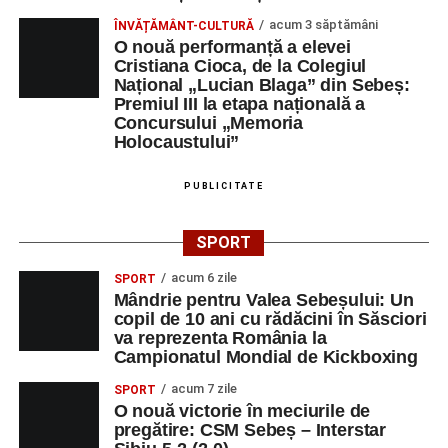
acum 3 săptămâni
ÎNVĂȚĂMÂNT-CULTURĂ
O nouă performanță a elevei
Cristiana Cioca, de la Colegiul
Național „Lucian Blaga” din Sebeș:
Premiul III la etapa națională a
Concursului „Memoria
Holocaustului”
PUBLICITATE
SPORT
acum 6 zile
SPORT
Mândrie pentru Valea Sebeșului: Un
copil de 10 ani cu rădăcini în Săsciori
va reprezenta România la
Campionatul Mondial de Kickboxing
acum 7 zile
SPORT
O nouă victorie în meciurile de
pregătire: CSM Sebeș – Interstar