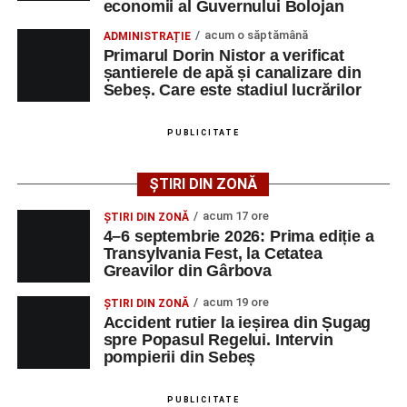
economii al Guvernului Bolojan
acum o săptămână
ADMINISTRAȚIE
Primarul Dorin Nistor a verificat
șantierele de apă și canalizare din
Sebeș. Care este stadiul lucrărilor
PUBLICITATE
CSM Sebeș va disputa următorul meci de verificare
ȘTIRI DIN ZONĂ
miercuri, 5 august, de la ora 19.30, tot pe terenul din
Povestea lui Pablo José Angel Mora Estrada este una
acum 17 ore
ȘTIRI DIN ZONĂ
Pielaru, adversară urmând să fie o altă formație din
despre performanță, identitate și atașament față de
4–6 septembrie 2026: Prima ediție a
județul Sibiu, FC Avrig.
Transylvania Fest, la Cetatea
România. Deși trăiește în Germania și provine dintr-o
Greavilor din Gârbova
familie multiculturală, copilul a ales să reprezinte țara
mamei sale pe cea mai importantă scenă internațională a
acum 19 ore
ȘTIRI DIN ZONĂ
Accident rutier la ieșirea din Șugag
kickboxingului, dorind să aducă o medalie mondială
Adaugă-ne ca sursă preferată
spre Popasul Regelui. Intervin
României.
pompierii din Sebeș
Urmărește-ne pe Google News
PUBLICITATE