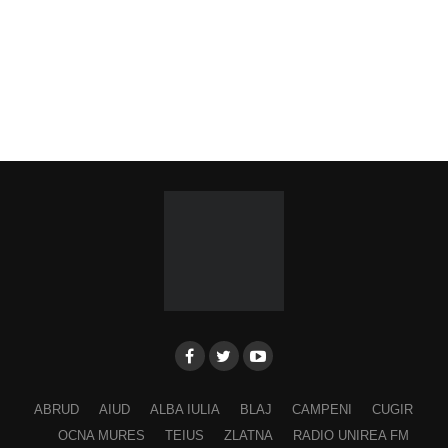
ABRUD
AIUD
ALBA IULIA
BLAJ
CAMPENI
CUGIR
OCNA MURES
TEIUS
ZLATNA
RADIO UNIREA FM