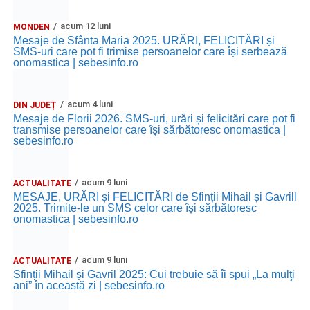
acum 12 luni
MONDEN
Mesaje de Sfânta Maria 2025. URĂRI, FELICITĂRI și
SMS-uri care pot fi trimise persoanelor care își serbează
onomastica | sebesinfo.ro
acum 4 luni
DIN JUDEȚ
Mesaje de Florii 2026. SMS-uri, urări și felicitări care pot fi
transmise persoanelor care îşi sărbătoresc onomastica |
sebesinfo.ro
acum 9 luni
ACTUALITATE
MESAJE, URĂRI și FELICITĂRI de Sfinții Mihail și Gavrill
2025. Trimite-le un SMS celor care își sărbătoresc
onomastica | sebesinfo.ro
acum 9 luni
ACTUALITATE
Sfinții Mihail și Gavril 2025: Cui trebuie să îi spui „La mulţi
ani” în această zi | sebesinfo.ro