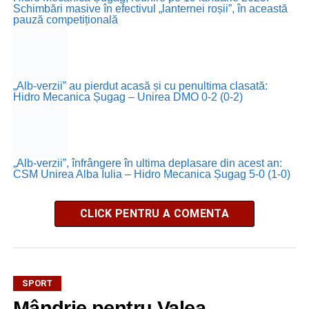
Schimbări masive în efectivul „lanternei roșii”, în această
pauză competițională
„Alb-verzii” au pierdut acasă și cu penultima clasată:
Hidro Mecanica Șugag – Unirea DMO 0-2 (0-2)
„Alb-verzii”, înfrângere în ultima deplasare din acest an:
CSM Unirea Alba Iulia – Hidro Mecanica Șugag 5-0 (1-0)
CLICK PENTRU A COMENTA
SPORT
Mândrie pentru Valea