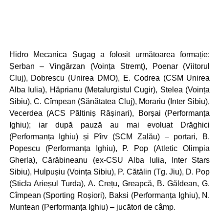
Hidro Mecanica Șugag a folosit următoarea formație:
Șerban – Vingărzan (Voința Stremț), Poenar (Viitorul
Cluj), Dobrescu (Unirea DMO), E. Codrea (CSM Unirea
Alba Iulia), Hăprianu (Metalurgistul Cugir), Stelea (Voința
Sibiu), C. Cîmpean (Sănătatea Cluj), Morariu (Inter Sibiu),
Vecerdea (ACS Păltiniș Rășinari), Borșai (Performanța
Ighiu); iar după pauză au mai evoluat Drăghici
(Performanța Ighiu) și Pîrv (SCM Zalău) – portari, B.
Popescu (Performanța Ighiu), P. Pop (Atletic Olimpia
Gherla), Cărăbineanu (ex-CSU Alba Iulia, Inter Stars
Sibiu), Hulpușiu (Voința Sibiu), P. Cătălin (Tg. Jiu), D. Pop
(Sticla Arieșul Turda), A. Crețu, Greapcă, B. Găldean, G.
Cîmpean (Sporting Roșiori), Baksi (Performanța Ighiu), N.
Muntean (Performanța Ighiu) – jucători de câmp.