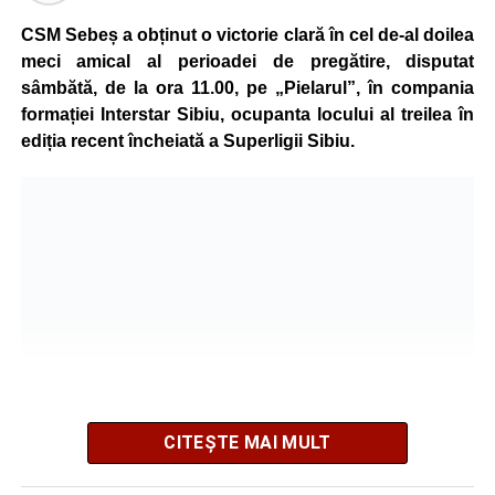
antrenamente zilnice și multă disciplină a ajuns să obțină
rezultate remarcabile încă de la o vârstă fragedă.
CSM Sebeș a obținut o victorie clară în cel de-al doilea
meci amical al perioadei de pregătire, disputat
La numai 8 ani, a câștigat toate centurile importante din
sâmbătă, de la ora 11.00, pe „Pielarul”, în compania
competițiile de kickboxing dedicate copiilor, iar în același
formației Interstar Sibiu, ocupanta locului al treilea în
an a obținut și centura neagră, performanță rar întâlnită la
ediția recent încheiată a Superligii Sibiu.
un sportiv atât de tânăr.
CITEȘTE MAI MULT
Echipa pregătită de Doru Oancea s-a impus cu scorul de
5-2 (2-0), după un joc în care și-a creat numeroase ocazii