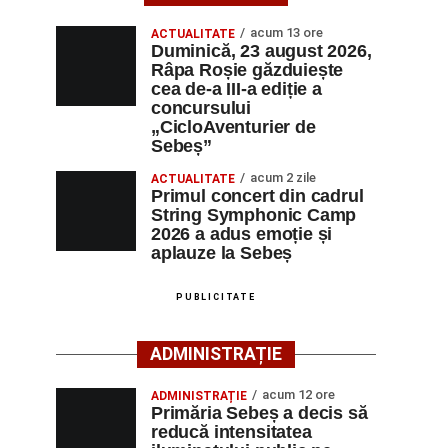
acum 13 ore
ACTUALITATE
Duminică, 23 august 2026,
Râpa Roșie găzduiește
cea de-a III-a ediție a
concursului
„CicloAventurier de
Sebeș”
acum 2 zile
ACTUALITATE
Primul concert din cadrul
String Symphonic Camp
2026 a adus emoție și
aplauze la Sebeș
PUBLICITATE
ADMINISTRAȚIE
acum 12 ore
ADMINISTRAȚIE
Primăria Sebeș a decis să
reducă intensitatea