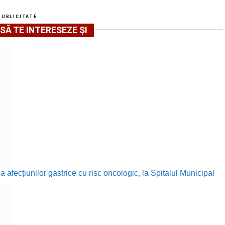
PUBLICITATE
SĂ TE INTERESEZE ȘI
a afecțiunilor gastrice cu risc oncologic, la Spitalul Municipal