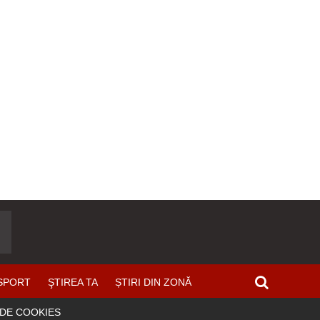
SPORT
ŞTIREA TA
ȘTIRI DIN ZONĂ
 DE COOKIES