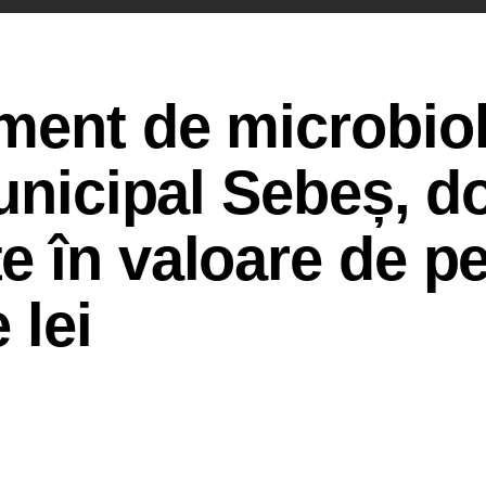
ment de microbiol
unicipal Sebeș, d
 în valoare de p
 lei