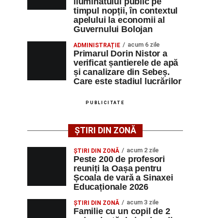
iluminatului public pe
timpul nopții, în contextul
apelului la economii al
Guvernului Bolojan
acum 6 zile
ADMINISTRAȚIE
Primarul Dorin Nistor a
verificat șantierele de apă
și canalizare din Sebeș.
Care este stadiul lucrărilor
PUBLICITATE
ȘTIRI DIN ZONĂ
acum 2 zile
ȘTIRI DIN ZONĂ
Peste 200 de profesori
reuniți la Oașa pentru
Școala de vară a Sinaxei
Educaționale 2026
acum 3 zile
ȘTIRI DIN ZONĂ
Familie cu un copil de 2