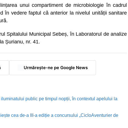
nființarea unui compartiment de microbiologie în cadrul
în vedere faptul că anterior la nivelul unității sanitare
ură.
ul Spitalului Municipal Sebeș, în Laboratorul de analize
a Șurianu, nr. 41.
ă
Urmărește-ne pe Google News
luminatului public pe timpul nopții, în contextul apelului la
te cea de-a III-a ediție a concursului „CicloAventurier de