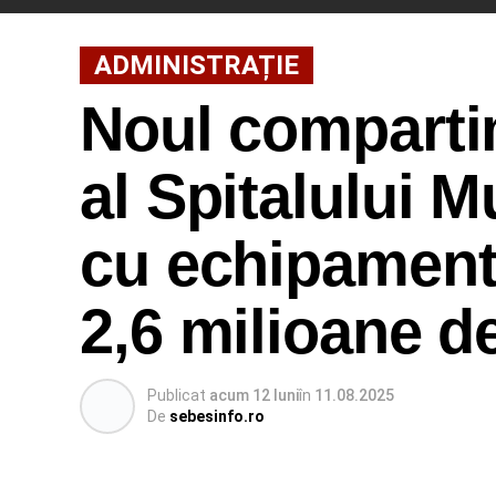
ADMINISTRAȚIE
Noul comparti
al Spitalului M
cu echipamente
2,6 milioane de
Publicat
acum 12 luni
în
11.08.2025
De
sebesinfo.ro