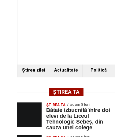
Ştirea zilei
Actualitate
Politică
ȘTIREA TA
acum 8 luni
ŞTIREA TA
Bătaie izbucnită între doi
elevi de la Liceul
Tehnologic Sebeș, din
cauza unei colege