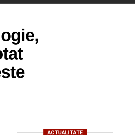
ogie,
otat
este
ACTUALITATE