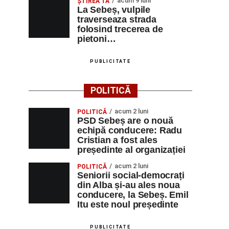
acum 9 luni
ŞTIREA TA
La Sebeș, vulpile
traverseaza strada
folosind trecerea de
pietoni…
PUBLICITATE
POLITICĂ
acum 2 luni
POLITICĂ
PSD Sebeș are o nouă
echipă conducere: Radu
Cristian a fost ales
președinte al organizației
acum 2 luni
POLITICĂ
Seniorii social-democrați
din Alba și-au ales noua
conducere, la Sebeș. Emil
Itu este noul președinte
PUBLICITATE