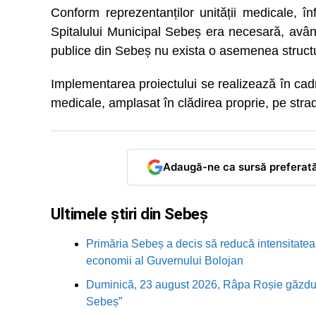
Conform reprezentanților unității medicale, î
Spitalului Municipal Sebeș era necesară, având 
publice din Sebeș nu exista o asemenea struct
Implementarea proiectului se realizează în cadr
medicale, amplasat în clădirea proprie, pe strad
Adaugă-ne ca sursă preferat
Ultimele știri din Sebeș
Primăria Sebeș a decis să reducă intensitatea i
economii al Guvernului Bolojan
Duminică, 23 august 2026, Râpa Roșie găzduieș
Sebeș”