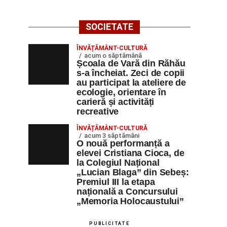
SOCIETATE
ÎNVĂȚĂMÂNT-CULTURĂ
acum o săptămână
Școala de Vară din Răhău
s-a încheiat. Zeci de copii
au participat la ateliere de
ecologie, orientare în
carieră și activități
recreative
ÎNVĂȚĂMÂNT-CULTURĂ
acum 3 săptămâni
O nouă performanță a
elevei Cristiana Cioca, de
la Colegiul Național
„Lucian Blaga” din Sebeș:
Premiul III la etapa
națională a Concursului
„Memoria Holocaustului”
PUBLICITATE