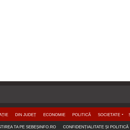
AȚIE
DIN JUDEȚ
ECONOMIE
POLITICĂ
SOCIETATE
ȘTIREA TA PE SEBEȘINFO.RO
CONFIDENȚIALITATE ȘI POLITICĂ