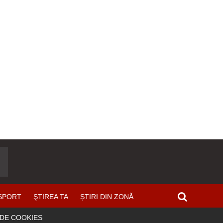
SPORT
ŞTIREA TA
ȘTIRI DIN ZONĂ
 DE COOKIES