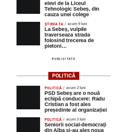
elevi de la Liceul
Tehnologic Sebeș, din
cauza unei colege
acum 9 luni
ŞTIREA TA
La Sebeș, vulpile
traverseaza strada
folosind trecerea de
pietoni…
PUBLICITATE
POLITICĂ
acum 2 luni
POLITICĂ
PSD Sebeș are o nouă
echipă conducere: Radu
Cristian a fost ales
președinte al organizației
acum 3 luni
POLITICĂ
Seniorii social-democrați
din Alba și-au ales noua