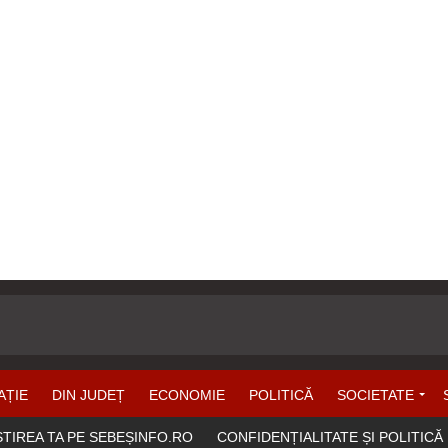
AȚIE
DIN JUDEȚ
ECONOMIE
POLITICĂ
SOCIETATE
ȘTIREA TA PE SEBEȘINFO.RO
CONFIDENȚIALITATE ȘI POLITICĂ