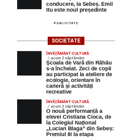
conducere, la Sebeș. Emil
Itu este noul președinte
PUBLICITATE
SOCIETATE
ÎNVĂȚĂMÂNT-CULTURĂ
acum 2 săptămâni
Școala de Vară din Răhău
s-a încheiat. Zeci de copii
au participat la ateliere de
ecologie, orientare în
carieră și activități
recreative
ÎNVĂȚĂMÂNT-CULTURĂ
acum 3 săptămâni
O nouă performanță a
elevei Cristiana Cioca, de
la Colegiul Național
„Lucian Blaga” din Sebeș:
Premiul III la etapa