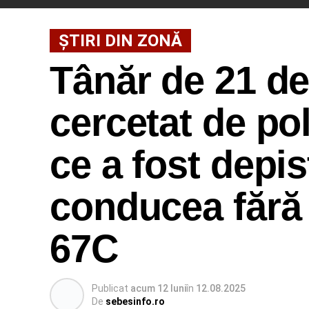
ȘTIRI DIN ZONĂ
Tânăr de 21 de
cercetat de pol
ce a fost depis
conducea fără
67C
Publicat
acum 12 luni
în
12.08.2025
De
sebesinfo.ro