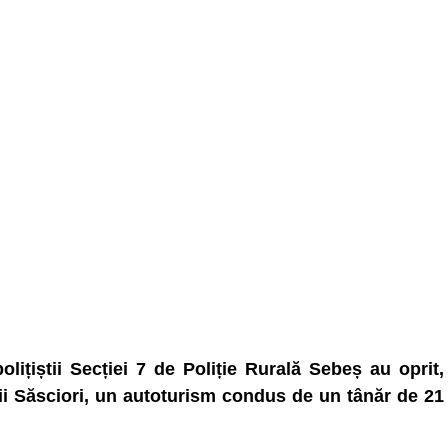
olițiștii Secției 7 de Poliție Rurală Sebeș au oprit,
ții Săsciori, un autoturism condus de un tânăr de 21