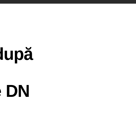
 după
e DN