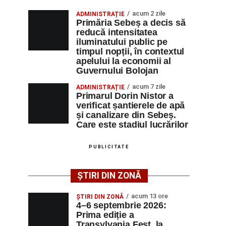
acum 2 zile
ADMINISTRAȚIE
Primăria Sebeș a decis să
reducă intensitatea
iluminatului public pe
timpul nopții, în contextul
apelului la economii al
Guvernului Bolojan
acum 7 zile
ADMINISTRAȚIE
Primarul Dorin Nistor a
verificat șantierele de apă
și canalizare din Sebeș.
Care este stadiul lucrărilor
PUBLICITATE
ȘTIRI DIN ZONĂ
acum 13 ore
ȘTIRI DIN ZONĂ
4–6 septembrie 2026:
Prima ediție a
Transylvania Fest, la