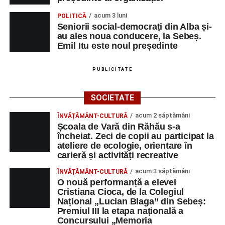
acum 3 luni
POLITICĂ
Seniorii social-democrați din Alba și-
au ales noua conducere, la Sebeș.
Emil Itu este noul președinte
PUBLICITATE
SOCIETATE
acum 2 săptămâni
ÎNVĂȚĂMÂNT-CULTURĂ
Școala de Vară din Răhău s-a
încheiat. Zeci de copii au participat la
ateliere de ecologie, orientare în
carieră și activități recreative
acum 3 săptămâni
ÎNVĂȚĂMÂNT-CULTURĂ
O nouă performanță a elevei
Cristiana Cioca, de la Colegiul
Național „Lucian Blaga” din Sebeș:
Premiul III la etapa națională a
Concursului „Memoria