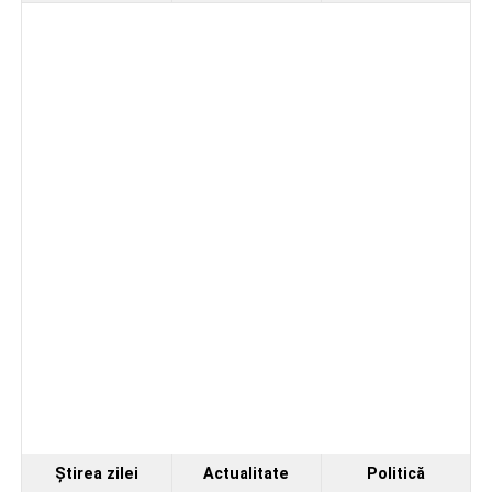
spital după ce a fost lovită de o motocicletă pe
strada Dorobanți din Sebeș
Accident pe strada Dorobanți din Sebeș: fermeie
de 66 de ani rănită grav, după ce a fost lovită de o
motocicletă
4–6 septembrie 2026: Prima ediție a Transylvania
Fest, la Cetatea Greavilor din Gârbova
Ştirea zilei
Actualitate
Politică