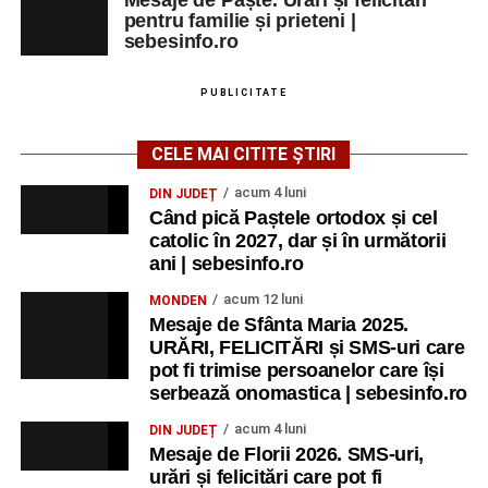
Mesaje de Paște. Urări și felicitări
pentru familie și prieteni |
sebesinfo.ro
PUBLICITATE
CELE MAI CITITE ȘTIRI
acum 4 luni
DIN JUDEȚ
Când pică Paștele ortodox și cel
catolic în 2027, dar și în următorii
ani | sebesinfo.ro
acum 12 luni
MONDEN
Mesaje de Sfânta Maria 2025.
URĂRI, FELICITĂRI și SMS-uri care
pot fi trimise persoanelor care își
serbează onomastica | sebesinfo.ro
acum 4 luni
DIN JUDEȚ
Mesaje de Florii 2026. SMS-uri,
urări și felicitări care pot fi