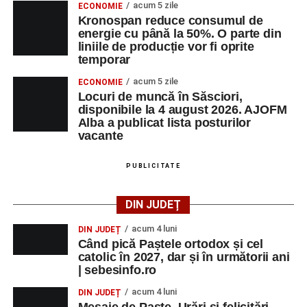
acum 5 zile
ECONOMIE
Kronospan reduce consumul de
energie cu până la 50%. O parte din
liniile de producție vor fi oprite
temporar
acum 5 zile
ECONOMIE
Locuri de muncă în Săsciori,
disponibile la 4 august 2026. AJOFM
Alba a publicat lista posturilor
vacante
PUBLICITATE
DIN JUDEȚ
acum 4 luni
DIN JUDEȚ
Când pică Paștele ortodox și cel
catolic în 2027, dar și în următorii ani
| sebesinfo.ro
acum 4 luni
DIN JUDEȚ