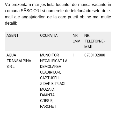
Vă prezentăm mai jos lista locurilor de muncă vacante în
comuna SĂSCIORI și numerele de telefon/adresele de e-
mail ale angajatorilor, de la care puteți obține mai multe
detalii:
AGENT
OCUPAŢIA
NR.
NR.
LMV
TELEFON/E-
MAIL
AQUA
MUNCITOR
1
0760132880
TRANSALPINA
NECALIFICAT LA
S.R.L.
DEMOLAREA
CLADIRILOR,
CAPTUSELI
ZIDARIE, PLACI
MOZAIC,
FAIANTA,
GRESIE,
PARCHET