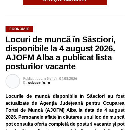
ECONOMIE
Potrivit unui comunicat al companiei, măsura va fi aplicată
Locuri de muncă în Săsciori,
gradual, în funcție de necesitățile sistemului energetic.
Reprezentanții Kronospan precizează că evoluția situației
disponibile la 4 august 2026.
este monitorizată permanent, iar activitatea va reveni la
AJOFM Alba a publicat lista
capacitate normală imediat ce condițiile vor permite.
posturilor vacante
Compania dă asigurări că oprirea temporară a unor linii
de producție nu va afecta livrările către clienți.
Publicat
acum 5 zile
în
04.08.2026
De
sebesinfo.ro
Kronospan se numără printre cei mai mari consumatori de
energie electrică din România. O parte din necesarul
Locurile de muncă disponibile în Săsciori au fost
energetic este acoperită prin producția proprie de energie,
actualizate de Agenția Județeană pentru Ocuparea
realizată cu ajutorul panourilor fotovoltaice și al unităților
Forței de Muncă (AJOFM) Alba la data de 4 august
de cogenerare.
2026. Persoanele aflate în căutarea unui loc de muncă
pot consulta oferta completă de posturi vacante și pot
Reprezentanții companiei afirmă că vor continua