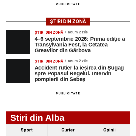
angajatorilor:
PUBLICITATE
AGENT
OCUPAŢIA
NR.
NR.
ȘTIRI DIN ZONĂ
LMV
TELEFON/E-
MAIL
acum 2 zile
ȘTIRI DIN ZONĂ
4–6 septembrie 2026: Prima ediție a
SC Maier
OPERATOR LA
1
0752826367
Transylvania Fest, la Cetatea
Technology Srl
MASINI-UNELTE
Greavilor din Gârbova
CU COMANDA
NUMERICA
acum 2 zile
ȘTIRI DIN ZONĂ
Accident rutier la ieșirea din Șugag
spre Popasul Regelui. Intervin
pompierii din Sebeș
Adaugă-ne ca sursă preferată
PUBLICITATE
Urmărește-ne pe Google News
Stiri din Alba
Ultimele știri din Sebeș
Sport
Curier
Opinii
Femeie de 66 de ani, transportată în stare gravă la