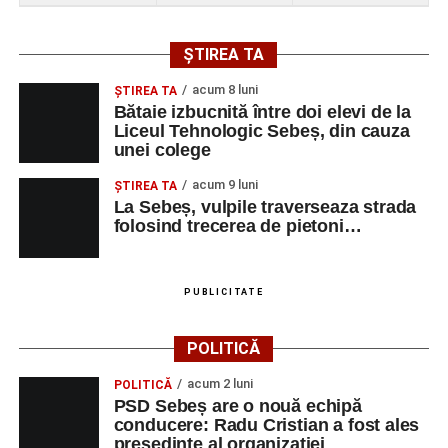
ȘTIREA TA
acum 8 luni
ŞTIREA TA
Bătaie izbucnită între doi elevi de la
Liceul Tehnologic Sebeș, din cauza
unei colege
acum 9 luni
ŞTIREA TA
La Sebeș, vulpile traverseaza strada
folosind trecerea de pietoni…
PUBLICITATE
POLITICĂ
acum 2 luni
POLITICĂ
PSD Sebeș are o nouă echipă
conducere: Radu Cristian a fost ales
președinte al organizației