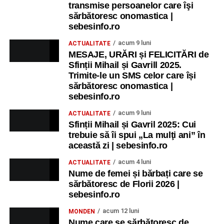
transmise persoanelor care îşi
sărbătoresc onomastica |
sebesinfo.ro
acum 9 luni
ACTUALITATE
MESAJE, URĂRI și FELICITĂRI de
Sfinții Mihail și Gavrill 2025.
Trimite-le un SMS celor care își
sărbătoresc onomastica |
sebesinfo.ro
acum 9 luni
ACTUALITATE
Sfinții Mihail și Gavril 2025: Cui
trebuie să îi spui „La mulţi ani” în
această zi | sebesinfo.ro
acum 4 luni
ACTUALITATE
Nume de femei și bărbați care se
sărbătoresc de Florii 2026 |
sebesinfo.ro
acum 12 luni
MONDEN
Nume care se sărbătoresc de