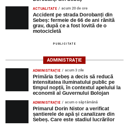
4–6 septembrie 2026: Prima ediție a Transylvania
acum 20 de ore
Cei interesați pot consulta toate locurile de muncă
ACTUALITATE
Fest, la Cetatea Greavilor din Gârbova
Accident pe strada Dorobanți din
disponibile accesând platforma oficială ANOFM,
Sebeș: fermeie de 66 de ani rănită
selectând
AJOFM Alba
, apoi secțiunea
„Persoane fizice
grav, după ce a fost lovită de o
– Locuri de muncă vacante”
. De asemenea, informații
motocicletă
pot fi obținute direct de la sediul AJOFM Alba sau de la
agenția teritorială de care aparține persoana aflată în
PUBLICITATE
căutarea unui loc de muncă.
ADMINISTRAȚIE
Lista publicată de AJOFM Alba include, pe lângă
denumirea posturilor vacante din Săsciori, și datele de
acum 3 zile
ADMINISTRAȚIE
Primăria Sebeș a decis să reducă
contact ale angajatorilor, precum numere de telefon și
intensitatea iluminatului public pe
adrese de e-mail, pentru ca persoanele interesate să
timpul nopții, în contextul apelului la
poată solicita detalii despre condițiile de angajare,
economii al Guvernului Bolojan
programul de lucru și procesul de recrutare.
acum o săptămână
ADMINISTRAȚIE
Primarul Dorin Nistor a verificat
Mai jos puteți consulta lista completă a locurilor de
șantierele de apă și canalizare din
muncă disponibile în comuna Săsciori la data de 4
Sebeș. Care este stadiul lucrărilor
august 2026, precum și datele de contact ale