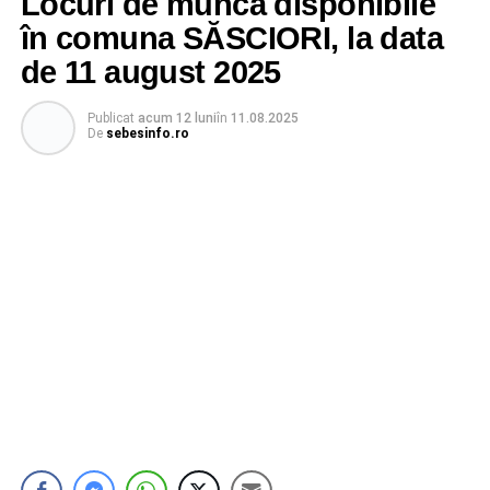
Locuri de muncă disponibile
în comuna SĂSCIORI, la data
de 11 august 2025
Publicat
acum 12 luni
în
11.08.2025
De
sebesinfo.ro