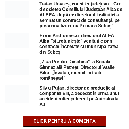
Traian Ursaleș, consilier județean: „Cer
disocierea Consiliului Județean Alba de
ALEEA, după ce directorul instituției a
semnat un contract de consultanță, pe
persoană fizică, cu Primăria Sebeș”
Florin Andronescu, directorul ALEA
Alba, își „rotunjește” veniturile prin
contracte încheiate cu municipalitatea
din Sebeș
„Ziua Porților Deschise” la Școala
Gimnazială Petrești Directorul Vasile
Bîtiu: „Învățați, munciți și trăiți
românește!”
Silviu Puțan, director de producție al
companiei Elit, a decedat în urma unui
accident rutier petrecut pe Autostrada
A1
CLICK PENTRU A COMENTA