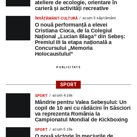
ateliere de ecologie, orientare în
carieră și activități recreative
Care sunt cele mai amuzante
acum 3 săptămâni
ÎNVĂȚĂMÂNT-CULTURĂ
mesaje de Paștele 2026
O nouă performanță a elevei
Cristiana Cioca, de la Colegiul
„16 iepuraşi: opt se spionează, cinci sunt la somnic şi
Național „Lucian Blaga” din Sebeș:
frumos visează. Doi mai albiori dau cadouri de sărbători.
Premiul III la etapa națională a
Concursului „Memoria
Iar ultimul a citit: un nou Paşte fericit!”
Holocaustului”
„Mai bine dau mesaje de Paşte decât să fac minute
PUBLICITATE
adiţionale. Mi-am dat salariul ca să umplu masa de
bucate tradiţionale”
SPORT
„Un iepuraş cu boticul alb, a venit la voi în prag. Să vă
acum 4 zile
SPORT
aducă oul roşu, care să vă umple coşul. Hristos a înviat!”
Mândrie pentru Valea Sebeșului: Un
copil de 10 ani cu rădăcini în Săsciori
„Azi, în zi de sărbătoare, să coboare liniştea şi pacea.
va reprezenta România la
Minunea Învierii lui Iisus să dăinuie în inimile voastre, să
Campionatul Mondial de Kickboxing
vă lumineze viaţa şi să vă aducă renaşterea credinţei,
acum 5 zile
SPORT
speranţei şi bucuriei cu bunătate şi căldură în suflet.
O nouă victorie în meciurile de