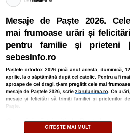
De
sebesinfo.ro
vieţi veşnice şi săltând îl lăudam pe Mântuitorul, pe cel
unul binecuvântat şi preamărit, Dumnezeul părinţilor
Mesaje de Paște 2026. Cele
noştri”. Ca acest lucru să se întâmple cu adevărat şi în noi
este nevoie ca sa zicem “fraţilor şi celor ce ne urăsc pe
mai frumoase urări și felicitări
noi şi să iertăm toate pentru Înviere şi aşa să strigam:
Hristos a înviat din morţi cu moartea pe moarte călcând şi
pentru familie și prieteni |
celor din morminte viaţă dăruindu-le”
sebesinfo.ro
Când este Paștele ortodox și Paștele
Paștele ortodox 2026 pică anul acesta, duminică, 12
catolic în următorii ani: 2026, 2027, 2028,
aprilie, la o săptămână după cel catolic. Pentru a fi mai
2029, 2030
aproape de cei dragi, ți-am pregătit cele mai frumoase
mesaje de Paștele 2026, scrie
ziarulunirea.ro
. Ce urări,
CÂND SE VA SĂRBĂTORII PASTELE
mesaje și felicitări să trimiți familiei și prietenilor de
2026 și în următorii ani:
Paște.
Când pică Paştele Ortodox în anii
2020-
Ce urări să trimiți de Paștele
2030
CITEȘTE MAI MULT
„Umblă veste-n tot orașul, cum că vine iepurașul, Să vă