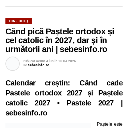
DIN JUDEȚ
Când pică Paștele ortodox și
cel catolic în 2027, dar și în
următorii ani | sebesinfo.ro
Publicat
acum 4 luni
în
18.04.2026
De
sebesinfo.ro
Calendar creștin: Când cade
Pastele ortodox 2027 și Paștele
catolic 2027
•
Pastele 2027
|
sebesinfo.ro
Paştele este