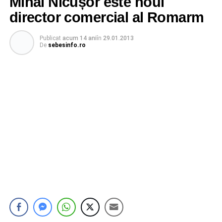
Mihai Nicușor este noul
director comercial al Romarm
Publicat
acum 14 ani
în
29.01.2013
De
sebesinfo.ro