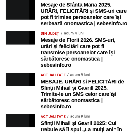
Mesaje de Sfânta Maria 2025.
fiecare dintre noi să se bucure de clipele de trăire de pe
URĂRI, FELICITĂRI și SMS-uri care
pământ și de veșnicia din în ceruri. Un Paște fericit!”
pot fi trimise persoanelor care își
serbează onomastica | sebesinfo.ro
„Fie ca Sfintele Sărbători să ne facă viaţa mai frumoasă,
casa mai bogată şi masa îmbelșugată. Fie că Învierea
acum 4 luni
DIN JUDEȚ
Mesaje de Florii 2026. SMS-uri,
Mântuitorului să ne facă să aducem lumină, căldură şi
urări și felicitări care pot fi
iubire în suflet”
transmise persoanelor care îşi
sărbătoresc onomastica |
„În noaptea învierii, când clopotele bat, eu îţi doresc din
sebesinfo.ro
suflet «Hristos a înviat!»”
acum 9 luni
ACTUALITATE
„Cu lumânări aprinse şi sufletul curat să spunem
MESAJE, URĂRI și FELICITĂRI de
împreună HRISTOS A ÎNVIAT!”
Sfinții Mihail și Gavrill 2025.
Trimite-le un SMS celor care își
sărbătoresc onomastica |
„Fie ca sfânta sărbătoare a învierii Domnului să vă aducă
sebesinfo.ro
cele patru taine divine: încredere, lumină, iubire, speranţă.
Un Paște fericit!”
acum 9 luni
ACTUALITATE
Sfinții Mihail și Gavril 2025: Cui
„Învierea Domnului să-ți aducă în suflet bucurie și iubire.
trebuie să îi spui „La mulţi ani” în