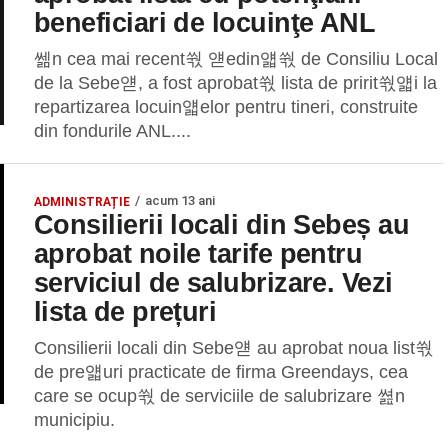
beneficiari de locuinţe ANL
쎎n cea mai recent쒃 얟edin얣쒃 de Consiliu Local
de la Sebe얟, a fost aprobat쒃 lista de pririt쒃얣i la
repartizarea locuin얣elor pentru tineri, construite
din fondurile ANL....
acum 13 ani
ADMINISTRAȚIE
Consilierii locali din Sebeș au
aprobat noile tarife pentru
serviciul de salubrizare. Vezi
lista de prețuri
Consilierii locali din Sebe얟 au aprobat noua list쒃
de pre얣uri practicate de firma Greendays, cea
care se ocup쒃 de serviciile de salubrizare 쎮n
municipiu.