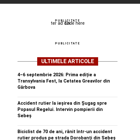
PUBLICITATE
ter ad code here
En
PUBLICITATE
ULTIMELE ARTICOLE
4–6 septembrie 2026: Prima ediție a
Transylvania Fest, la Cetatea Greavilor din
Gârbova
Accident rutier la ieșirea din Șugag spre
Popasul Regelui. Intervin pompierii din
Sebeș
Biciclist de 70 de ani, rănit într-un accident
rutier produs pe strada Dorobanți din Sebeș