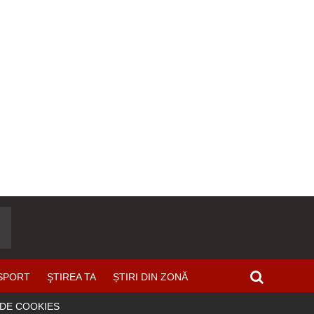
SPORT
ŞTIREA TA
ȘTIRI DIN ZONĂ
 DE COOKIES