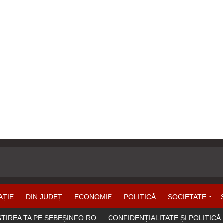
AȚIE
DIN JUDEȚ
ECONOMIE
POLITICĂ
SOCIETATE
ȘTIREA TA PE SEBEȘINFO.RO
CONFIDENȚIALITATE ȘI POLITICĂ