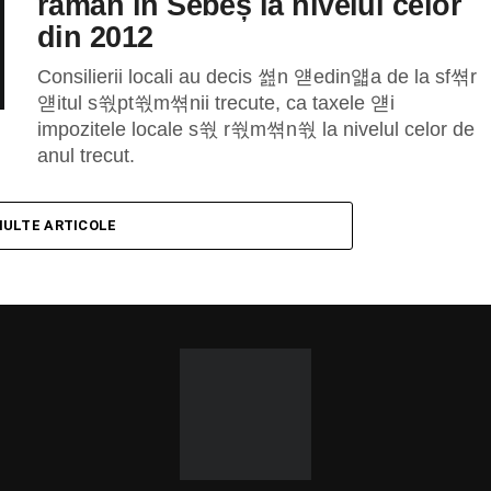
rămân în Sebeș la nivelul celor
din 2012
Consilierii locali au decis 쎮n 얟edin얣a de la sf쎢r
얟itul s쒃pt쒃m쎢nii trecute, ca taxele 얟i
impozitele locale s쒃 r쒃m쎢n쒃 la nivelul celor de
anul trecut.
MULTE ARTICOLE