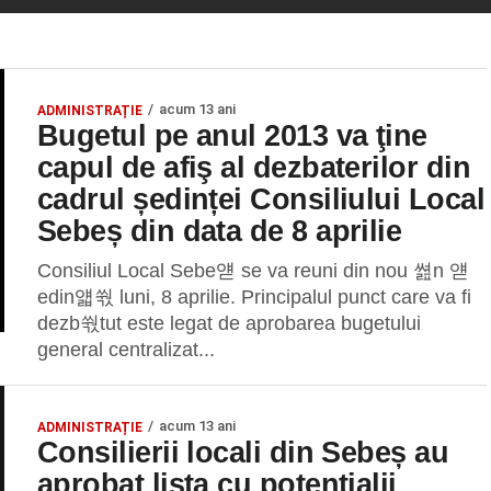
acum 13 ani
ADMINISTRAȚIE
Bugetul pe anul 2013 va ţine
capul de afiş al dezbaterilor din
cadrul ședinței Consiliului Local
Sebeș din data de 8 aprilie
Consiliul Local Sebe얟 se va reuni din nou 쎮n 얟
edin얣쒃 luni, 8 aprilie. Principalul punct care va fi
dezb쒃tut este legat de aprobarea bugetului
general centralizat...
acum 13 ani
ADMINISTRAȚIE
Consilierii locali din Sebeș au
aprobat lista cu potenţialii