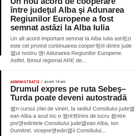
Un nou acord de cooperare
între judeţul Alba şi Adunarea
Regiunilor Europene a fost
semnat astăzi la Alba Iulia
Un alt acord important semnat la Alba Iulia ast쒃zi
este cel privind continuarea cooper쒃rii dintre jude
얣ul nostru 얟i Adunarea Regiunilor Europene.
Astfel, Biroul regional ARE de...
acum 14 ani
ADMINISTRAȚIE
Drumul expres pe ruta Sebeş–
Turda poate deveni autostradă
쎎n cursul zilei de vineri, la sediul Consiliului jude얣
ean Alba a avut loc o 쎮nt쎢lnire de lucru 쎮ntre
pre얟edintele Consiliului jude얣ean Alba, Ion
Dumitrel, vicepre얟edin얣ii Consiliului...