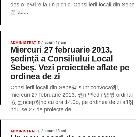
des o ie얟ire la un picnic. Consilierii locali din Sebe
얟 au...
acum 13 ani
ADMINISTRAȚIE
Miercuri 27 februarie 2013,
ședinţă a Consiliului Local
Sebeş. Vezi proiectele aflate pe
ordinea de zi
Consilierii locali din Sebe얟 sunt convoca얣i,
miercuri 27 februarie 2013, 쎮n 얟edin얣쒃 ordinar
쒃 쎮ncep쎢nd cu ora 14.0o, pe ordinea de zi afl쎢
ndu-se 27 de proiecte de...
acum 13 ani
ADMINISTRAȚIE