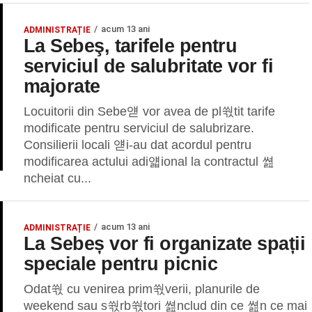
acum 13 ani
ADMINISTRAȚIE
La Sebeş, tarifele pentru
serviciul de salubritate vor fi
majorate
Locuitorii din Sebe얟 vor avea de pl쒃tit tarife
modificate pentru serviciul de salubrizare.
Consilierii locali 얟i-au dat acordul pentru
modificarea actului adi얣ional la contractul 쎮
ncheiat cu...
acum 13 ani
ADMINISTRAȚIE
La Sebeș vor fi organizate spații
speciale pentru picnic
Odat쒃 cu venirea prim쒃verii, planurile de
weekend sau s쒃rb쒃tori 쎮nclud din ce 쎮n ce mai