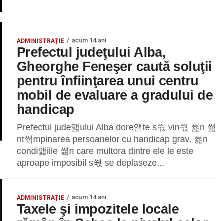
acum 14 ani
ADMINISTRAȚIE
Prefectul judeţului Alba,
Gheorghe Feneşer caută soluţii
pentru înfiinţarea unui centru
mobil de evaluare a gradului de
handicap
Prefectul jude얣ului Alba dore얟te s쒃 vin쒃 쎮n 쎮
nt쎢mpinarea persoanelor cu handicap grav, 쎮n
condi얣iile 쎮n care multora dintre ele le este
aproape imposibil s쒃 se deplaseze...
acum 14 ani
ADMINISTRAȚIE
Taxele şi impozitele locale