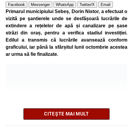
vizibilitatea pe străzile municipiului va fi menținută la un
Facebook
Messenger
WhatsApp
Twitter/X
Email
nivel corespunzător.
Primarul municipiului Sebeș, Dorin Nistor, a efectuat o
vizită pe șantierele unde se desfășoară lucrările de
Administrația locală subliniază că decizia are caracter
extindere a rețelelor de apă și canalizare pe șase
temporar și este adoptată în contextul actualei situații
străzi din oraș, pentru a verifica stadiul investiției.
energetice din România, în condițiile în care autoritățile
Edilul a transmis că lucrările avansează conform
centrale au cerut instituțiilor publice să adopte măsuri
graficului, iar până la sfârșitul lunii octombrie acestea
pentru reducerea cheltuielilor și a consumului de energie,
ar urma să fie finalizate.
în cadrul politicilor de eficientizare promovate de
Guvernul condus de Ilie Bolojan.
Noul program de iluminat se aplică pe zeci de străzi din
municipiul Sebeș, precum și în localitățile aparținătoare
Petrești, Lancrăm și Răhău.
Lista străzilor pe care se aplică
CITEȘTE MAI MULT
noile setări ale programului de
iluminat: