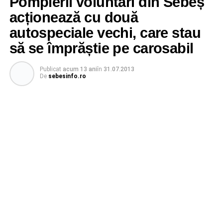
Pompierii voluntari din Sebeș
acționează cu două
autospeciale vechi, care stau
să se împrăștie pe carosabil
Publicat
acum 13 ani
în
31.07.2013
De
sebesinfo.ro