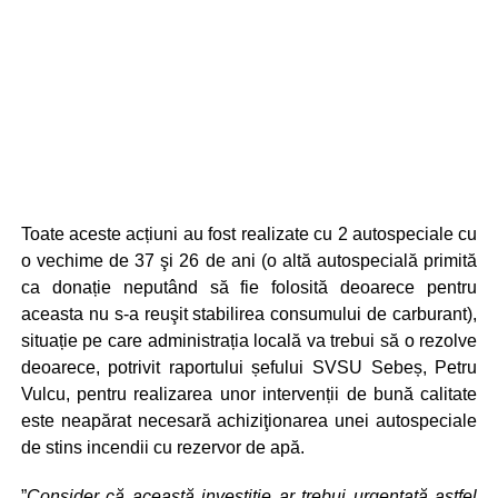
Toate aceste acțiuni au fost realizate cu 2 autospeciale cu
o vechime de 37 şi 26 de ani (o altă autospecială primită
ca donație neputând să fie folosită deoarece pentru
aceasta nu s-a reuşit stabilirea consumului de carburant),
situație pe care administrația locală va trebui să o rezolve
deoarece, potrivit raportului șefului SVSU Sebeș, Petru
Vulcu, pentru realizarea unor intervenții de bună calitate
este neapărat necesară achiziţionarea unei autospeciale
de stins incendii cu rezervor de apă.
”
Consider că această investiţie ar trebui urgentată astfel