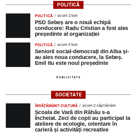
POLITICĂ
acum 2 luni
POLITICĂ
PSD Sebeș are o nouă echipă
conducere: Radu Cristian a fost ales
președinte al organizației
acum 3 luni
POLITICĂ
Seniorii social-democrați din Alba și-
au ales noua conducere, la Sebeș.
Emil Itu este noul președinte
PUBLICITATE
SOCIETATE
acum 2 săptămâni
ÎNVĂȚĂMÂNT-CULTURĂ
Școala de Vară din Răhău s-a
încheiat. Zeci de copii au participat la
ateliere de ecologie, orientare în
carieră și activități recreative