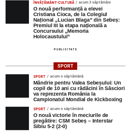
acum 3 săptămâni
ÎNVĂȚĂMÂNT-CULTURĂ
O nouă performanță a elevei
Cristiana Cioca, de la Colegiul
Național „Lucian Blaga” din Sebeș:
Premiul III la etapa națională a
Concursului „Memoria
Holocaustului”
PUBLICITATE
SPORT
acum o săptămână
SPORT
Mândrie pentru Valea Sebeșului: Un
copil de 10 ani cu rădăcini în Săsciori
va reprezenta România la
Campionatul Mondial de Kickboxing
acum o săptămână
SPORT
O nouă victorie în meciurile de
pregătire: CSM Sebeș – Interstar
Sibiu 5-2 (2-0)