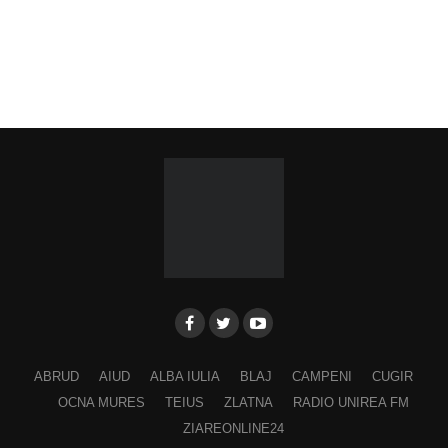
ABRUD
AIUD
ALBA IULIA
BLAJ
CAMPENI
CUGIR
OCNA MURES
TEIUS
ZLATNA
RADIO UNIREA FM
ZIAREONLINE24