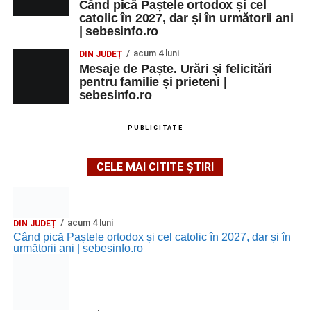
Când pică Paștele ortodox și cel
catolic în 2027, dar și în următorii ani
| sebesinfo.ro
acum 4 luni
DIN JUDEȚ
Mesaje de Paște. Urări și felicitări
pentru familie și prieteni |
sebesinfo.ro
PUBLICITATE
CELE MAI CITITE ȘTIRI
acum 4 luni
DIN JUDEȚ
Când pică Paștele ortodox și cel catolic în 2027, dar și în
următorii ani | sebesinfo.ro