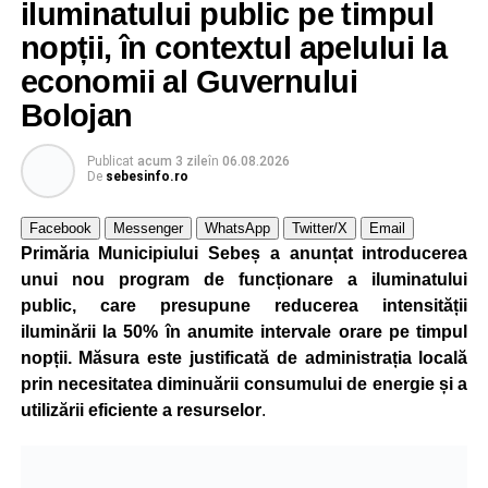
iluminatului public pe timpul
nopții, în contextul apelului la
economii al Guvernului
Bolojan
Publicat
acum 3 zile
în
06.08.2026
De
sebesinfo.ro
Facebook
Messenger
WhatsApp
Twitter/X
Email
Primăria Municipiului Sebeș a anunțat introducerea
unui nou program de funcționare a iluminatului
public, care presupune reducerea intensității
iluminării la 50% în anumite intervale orare pe timpul
nopții. Măsura este justificată de administrația locală
prin necesitatea diminuării consumului de energie și a
utilizării eficiente a resurselor
.