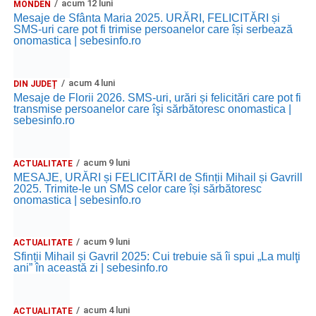
acum 12 luni
MONDEN
Mesaje de Sfânta Maria 2025. URĂRI, FELICITĂRI și
SMS-uri care pot fi trimise persoanelor care își serbează
onomastica | sebesinfo.ro
acum 4 luni
DIN JUDEȚ
Mesaje de Florii 2026. SMS-uri, urări și felicitări care pot fi
transmise persoanelor care îşi sărbătoresc onomastica |
sebesinfo.ro
acum 9 luni
ACTUALITATE
MESAJE, URĂRI și FELICITĂRI de Sfinții Mihail și Gavrill
2025. Trimite-le un SMS celor care își sărbătoresc
onomastica | sebesinfo.ro
acum 9 luni
ACTUALITATE
Sfinții Mihail și Gavril 2025: Cui trebuie să îi spui „La mulţi
ani” în această zi | sebesinfo.ro
acum 4 luni
ACTUALITATE