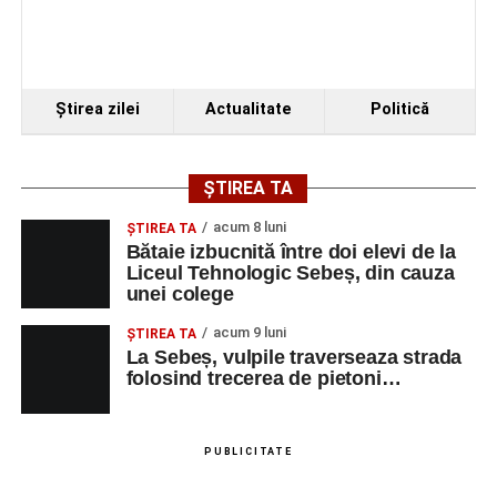
Ştirea zilei
Actualitate
Politică
ȘTIREA TA
acum 8 luni
ŞTIREA TA
Bătaie izbucnită între doi elevi de la
Liceul Tehnologic Sebeș, din cauza
unei colege
acum 9 luni
ŞTIREA TA
La Sebeș, vulpile traverseaza strada
folosind trecerea de pietoni…
PUBLICITATE