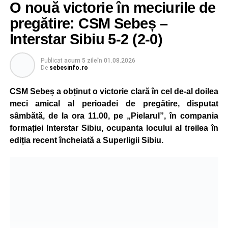
O nouă victorie în meciurile de
Săsciori, iar legătura puternică cu România și cu locurile
natale ale familiei a stat la baza deciziei de a concura
pregătire: CSM Sebeș –
pentru țara mamei sale.
Interstar Sibiu 5-2 (2-0)
La doar 10 ani, Pablo are deja un palmares impresionant.
Publicat
acum 5 zile
în
01.08.2026
Practică kickboxing de la vârsta de 4 ani, iar prin
De
sebesinfo.ro
antrenamente zilnice și multă disciplină a ajuns să obțină
rezultate remarcabile încă de la o vârstă fragedă.
CSM Sebeș a obținut o victorie clară în cel de-al doilea
meci amical al perioadei de pregătire, disputat
La numai 8 ani, a câștigat toate centurile importante din
sâmbătă, de la ora 11.00, pe „Pielarul”, în compania
competițiile de kickboxing dedicate copiilor, iar în același
formației Interstar Sibiu, ocupanta locului al treilea în
an a obținut și centura neagră, performanță rar întâlnită la
ediția recent încheiată a Superligii Sibiu.
un sportiv atât de tânăr.