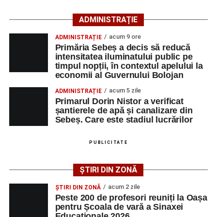
La partida disputată în această dimineață pe „Pielarul” a
fondatorul companiei Bodea Impact Construct SRL, care îi
fost prezentă și o mică galerie a formației din Sebeș, care
ADMINISTRAȚIE
este sponsor oficial.
și-a încurajat echipa pe întreaga durată a jocului.
acum 9 ore
ADMINISTRAȚIE
Primăria Sebeș a decis să reducă
intensitatea iluminatului public pe
timpul nopții, în contextul apelului la
economii al Guvernului Bolojan
acum 5 zile
ADMINISTRAȚIE
Primarul Dorin Nistor a verificat
șantierele de apă și canalizare din
Sebeș. Care este stadiul lucrărilor
PUBLICITATE
CSM Sebeș va disputa următorul meci de verificare
ȘTIRI DIN ZONĂ
miercuri, 5 august, de la ora 19.30, tot pe terenul din
Povestea lui Pablo José Angel Mora Estrada este una
acum 2 zile
ȘTIRI DIN ZONĂ
Pielaru, adversară urmând să fie o altă formație din
despre performanță, identitate și atașament față de
Peste 200 de profesori reuniți la Oașa
județul Sibiu, FC Avrig.
pentru Școala de vară a Sinaxei
România. Deși trăiește în Germania și provine dintr-o
Educaționale 2026