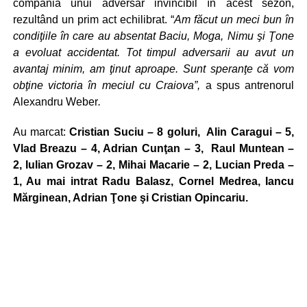
compania unui adversar invincibil în acest sezon,
rezultând un prim act echilibrat. “
Am făcut un meci bun în
condiţiile în care au absentat Baciu, Moga, Nimu şi Ţone
a evoluat accidentat. Tot timpul adversarii au avut un
avantaj minim, am ţinut aproape. Sunt speranţe că vom
obţine victoria în meciul cu Craiova”,
a spus antrenorul
Alexandru Weber
.
Au marcat:
Cristian Suciu – 8 goluri,
Alin Caragui – 5,
Vlad Breazu – 4,
Adrian Cunţan – 3,
Raul Muntean –
2,
Iulian Grozav – 2,
Mihai Macarie – 2,
Lucian Preda –
1,
Au mai intrat
Radu Balasz, Cornel
Medrea,
Iancu
Mărginean,
Adrian Ţone
şi Cristian Opincariu.