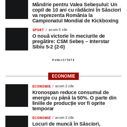
Mândrie pentru Valea Sebeșului: Un
copil de 10 ani cu rădăcini în Săsciori
va reprezenta România la
Campionatul Mondial de Kickboxing
acum 5 zile
SPORT
O nouă victorie în meciurile de
pregătire: CSM Sebeș – Interstar
Sibiu 5-2 (2-0)
PUBLICITATE
ECONOMIE
acum 2 zile
ECONOMIE
Kronospan reduce consumul de
energie cu până la 50%. O parte din
liniile de producție vor fi oprite
temporar
acum 2 zile
ECONOMIE
Locuri de muncă în Săsciori,