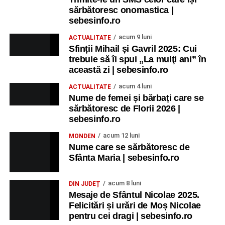
sărbătoresc onomastica |
sebesinfo.ro
acum 9 luni
ACTUALITATE
Sfinții Mihail și Gavril 2025: Cui
trebuie să îi spui „La mulţi ani” în
această zi | sebesinfo.ro
acum 4 luni
ACTUALITATE
Nume de femei și bărbați care se
sărbătoresc de Florii 2026 |
sebesinfo.ro
acum 12 luni
MONDEN
Nume care se sărbătoresc de
Sfânta Maria | sebesinfo.ro
acum 8 luni
DIN JUDEȚ
Mesaje de Sfântul Nicolae 2025.
Felicitări și urări de Moș Nicolae
pentru cei dragi | sebesinfo.ro