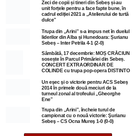
Zeci de copii și tineri din Sebeș și-au
unit forțele pentru a face fapte bune, în
cadrul ediției 2021 a „Atelierului de turtă
dulce”
Trupa din „Arini” s-a impus net în duelul
liderilor din Alba și Hunedoara: Șurianu
Sebeș – Inter Petrila 4-1 (2-0)
Sâmbătă, 17 decembrie: MOȘ CRĂCIUN
sosește în Parcul Primăriei din Sebeș.
CONCERT EXTRAORDINAR DE
COLINDE cu trupa pop-opera DISTINTO
Un eşec şi o victorie pentru ACS Sebeș
2014 în primele două meciuri de la
turneul zonal al trofeului „Gheorghe
Ene”
Trupa din „Arini”, încheie turul de
campionat cu o nouă victorie: Şurianu
Sebeş – CS Ocna Mureş 1-0 (0-0)