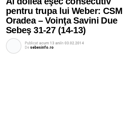
Al doilea eşec consecutiv
pentru trupa lui Weber: CSM
Oradea – Voinţa Savini Due
Sebeş 31-27 (14-13)
Publicat
acum 13 ani
în
03.02.2014
De
sebesinfo.ro