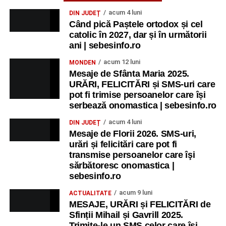
acum 4 luni
DIN JUDEȚ
Când pică Paștele ortodox și cel
catolic în 2027, dar și în următorii
ani | sebesinfo.ro
acum 12 luni
MONDEN
Mesaje de Sfânta Maria 2025.
URĂRI, FELICITĂRI și SMS-uri care
pot fi trimise persoanelor care își
serbează onomastica | sebesinfo.ro
acum 4 luni
DIN JUDEȚ
Mesaje de Florii 2026. SMS-uri,
urări și felicitări care pot fi
transmise persoanelor care îşi
sărbătoresc onomastica |
sebesinfo.ro
acum 9 luni
ACTUALITATE
MESAJE, URĂRI și FELICITĂRI de
Sfinții Mihail și Gavrill 2025.
Trimite-le un SMS celor care își