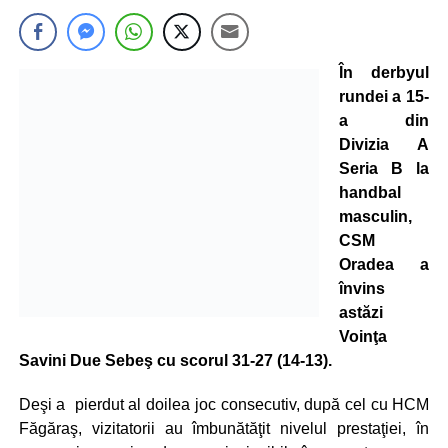
În derbyul
rundei a 15-
a din
Divizia A
Seria B la
handbal
masculin,
CSM
Oradea a
învins
astăzi
Voinţa
Savini Due Sebeş cu scorul 31-27 (14-13).
Deşi a
pierdut al doilea joc consecutiv, după cel cu HCM
Făgăraş, vizitatorii au îmbunătăţit nivelul prestaţiei, în