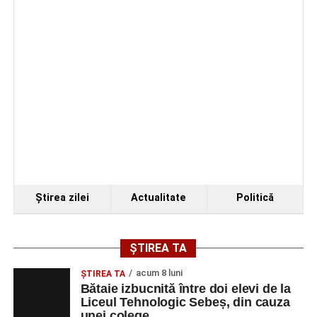
de Sebeș”
Primul concert din cadrul String Symphonic Camp
2026 a adus emoție și aplauze la Sebeș
Ştirea zilei
Actualitate
Politică
ȘTIREA TA
acum 8 luni
ŞTIREA TA
Bătaie izbucnită între doi elevi de la
Liceul Tehnologic Sebeș, din cauza
unei colege