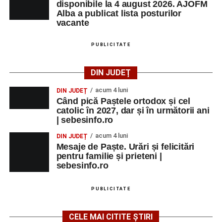
disponibile la 4 august 2026. AJOFM
Alba a publicat lista posturilor
vacante
PUBLICITATE
DIN JUDEȚ
acum 4 luni
DIN JUDEȚ
Când pică Paștele ortodox și cel
catolic în 2027, dar și în următorii ani
| sebesinfo.ro
acum 4 luni
DIN JUDEȚ
Mesaje de Paște. Urări și felicitări
pentru familie și prieteni |
sebesinfo.ro
PUBLICITATE
CELE MAI CITITE ȘTIRI