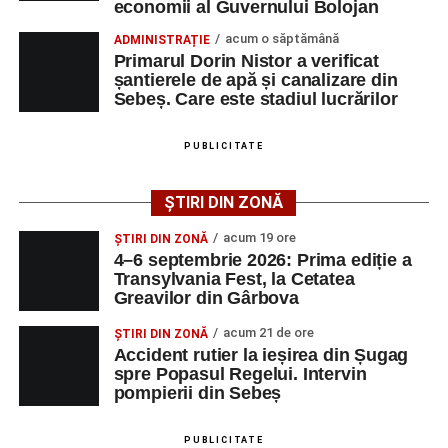
economii al Guvernului Bolojan
acum o săptămână
ADMINISTRAȚIE
Urmărește-ne pe Google News
Primarul Dorin Nistor a verificat
șantierele de apă și canalizare din
Sebeș. Care este stadiul lucrărilor
Ultimele știri din Sebeș
Femeie de 66 de ani, transportată în stare gravă la
PUBLICITATE
spital după ce a fost lovită de o motocicletă pe
strada Dorobanți din Sebeș
ȘTIRI DIN ZONĂ
Accident pe strada Dorobanți din Sebeș: fermeie
acum 19 ore
ȘTIRI DIN ZONĂ
de 66 de ani rănită grav, după ce a fost lovită de o
4–6 septembrie 2026: Prima ediție a
motocicletă
Transylvania Fest, la Cetatea
Greavilor din Gârbova
4–6 septembrie 2026: Prima ediție a Transylvania
Fest, la Cetatea Greavilor din Gârbova
acum 21 de ore
ȘTIRI DIN ZONĂ
Accident rutier la ieșirea din Șugag
spre Popasul Regelui. Intervin
pompierii din Sebeș
PUBLICITATE