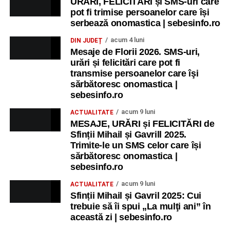
URĂRI, FELICITĂRI și SMS-uri care
pot fi trimise persoanelor care își
serbează onomastica | sebesinfo.ro
acum 4 luni
DIN JUDEȚ
Mesaje de Florii 2026. SMS-uri,
urări și felicitări care pot fi
transmise persoanelor care îşi
sărbătoresc onomastica |
sebesinfo.ro
acum 9 luni
ACTUALITATE
MESAJE, URĂRI și FELICITĂRI de
Sfinții Mihail și Gavrill 2025.
Trimite-le un SMS celor care își
sărbătoresc onomastica |
sebesinfo.ro
acum 9 luni
ACTUALITATE
Sfinții Mihail și Gavril 2025: Cui
trebuie să îi spui „La mulţi ani” în
această zi | sebesinfo.ro