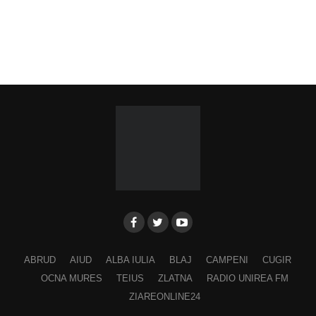
ABRUD
AIUD
ALBA IULIA
BLAJ
CAMPENI
CUGIR
OCNA MURES
TEIUS
ZLATNA
RADIO UNIREA FM
ZIAREONLINE24