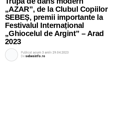
Trupa de dans modern
„AZAR”, de la Clubul Copiilor
SEBEȘ, premii importante la
Festivalul Internațional
„Ghiocelul de Argint” – Arad
2023
Publicat
acum 3 ani
în
29.04.2023
De
sebesinfo.ro