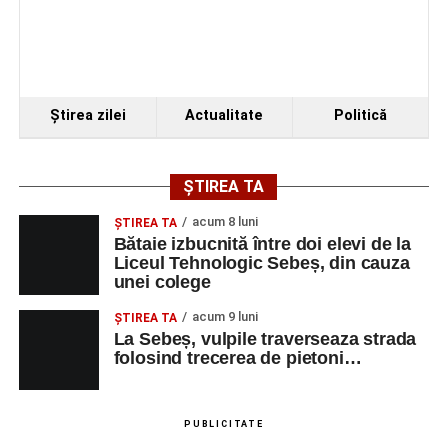
Ştirea zilei
Actualitate
Politică
ȘTIREA TA
acum 8 luni
ŞTIREA TA
Bătaie izbucnită între doi elevi de la
Liceul Tehnologic Sebeș, din cauza
unei colege
acum 9 luni
ŞTIREA TA
La Sebeș, vulpile traverseaza strada
folosind trecerea de pietoni…
PUBLICITATE