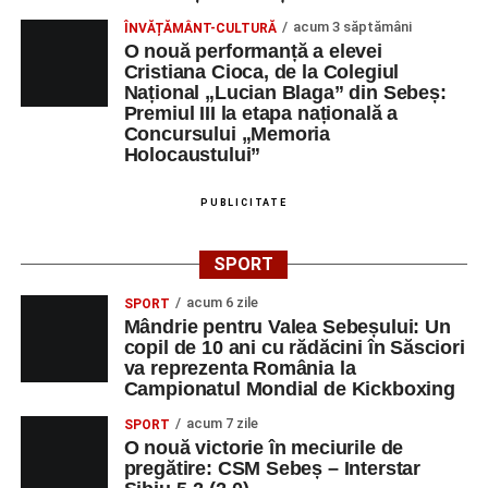
acum 3 săptămâni
ÎNVĂȚĂMÂNT-CULTURĂ
O nouă performanță a elevei
Cristiana Cioca, de la Colegiul
Național „Lucian Blaga” din Sebeș:
Premiul III la etapa națională a
Concursului „Memoria
Holocaustului”
PUBLICITATE
SPORT
acum 6 zile
SPORT
Mândrie pentru Valea Sebeșului: Un
copil de 10 ani cu rădăcini în Săsciori
va reprezenta România la
Campionatul Mondial de Kickboxing
acum 7 zile
SPORT
O nouă victorie în meciurile de
pregătire: CSM Sebeș – Interstar