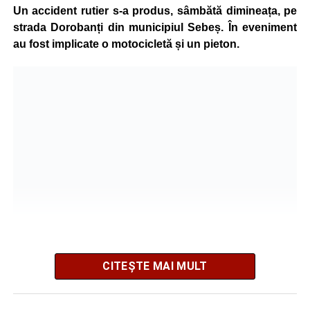
grave și a fost transportată la spital pentru acordarea de
Un accident rutier s-a produs, sâmbătă dimineața, pe
îngrijiri medicale de specialitate.
strada Dorobanți din municipiul Sebeș. În eveniment
au fost implicate o motocicletă și un pieton.
Motociclistul a fost testat cu aparatul etilotest, rezultatul
fiind negativ.
Polițiștii continuă cercetările pentru stabilirea tuturor
împrejurărilor în care s-a produs accidentul, în cadrul unui
dosar penal întocmit pentru săvârșirea infracțiunii de
vătămare corporală din culpă.
Adaugă-ne ca sursă preferată
Urmărește-ne pe Google News
CITEȘTE MAI MULT
Potrivit informațiilor transmise de pompieri, o femeie de 66
Ultimele știri din Sebeș
de ani, din municipiul Sebeș, a fost găsită inconștientă în