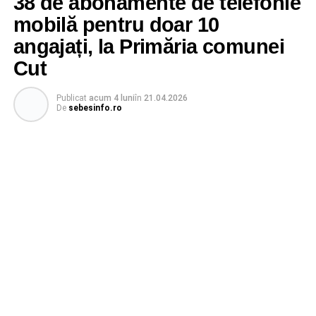
38 de abonamente de telefonie
mobilă pentru doar 10
angajați, la Primăria comunei
Cut
Publicat
acum 4 luni
în
21.04.2026
De
sebesinfo.ro