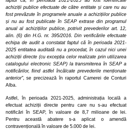
faptul că, în perioada 2021-2025 au fost identificate
achiziții publice efectuate de către entitate și care nu au
fost prevăzute în programele anuale a achizițiilor publice
și nu au fost publicate în SEAP extrase din programul
anual al achizițiilor publice, potrivit prevederilor art. 12,
alin. (6) din H.G. nr. 395/2016. Din verificările efectuate
echipa de audit a constatat faptul că în perioada 2021-
2025 entitatea auditată nu a procedat, în cazul nici unei
achiziții directe (cu excepția celor realizate prin utilizarea
catalogului electronic SEAP) la transmiterea în SEAP a
notificărilor, fiind astfel încălcate prevederile menționate
anterior”
, se precizează în raportul Camerei de Conturi
Alba.
Astfel, în perioada 2021-2025, administrația locală a
efectuat achiziții directe pentru care nu s-au efectuat
notificări în SEAP, în valoare de 8,7 milioane de lei.
Pentru această abatere s-a aplicat o amendă
contravențională în valoare de 5.000 de lei.