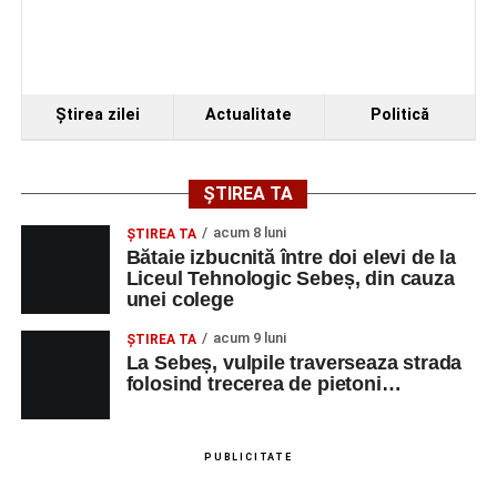
Ştirea zilei
Actualitate
Politică
ȘTIREA TA
acum 8 luni
ŞTIREA TA
Bătaie izbucnită între doi elevi de la
Liceul Tehnologic Sebeș, din cauza
unei colege
acum 9 luni
ŞTIREA TA
La Sebeș, vulpile traverseaza strada
folosind trecerea de pietoni…
PUBLICITATE