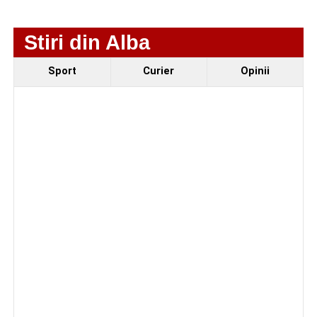
4–6 septembrie 2026: Prima ediție a Transylvania
Stiri din Alba
Fest, la Cetatea Greavilor din Gârbova
Sport
Curier
Opinii