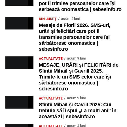
pot fi trimise persoanelor care își
serbează onomastica | sebesinfo.ro
acum 4 luni
DIN JUDEȚ
Mesaje de Florii 2026. SMS-uri,
urări și felicitări care pot fi
transmise persoanelor care îşi
sărbătoresc onomastica |
sebesinfo.ro
acum 9 luni
ACTUALITATE
MESAJE, URĂRI și FELICITĂRI de
Sfinții Mihail și Gavrill 2025.
Trimite-le un SMS celor care își
sărbătoresc onomastica |
sebesinfo.ro
acum 9 luni
ACTUALITATE
Sfinții Mihail și Gavril 2025: Cui
trebuie să îi spui „La mulţi ani” în
această zi | sebesinfo.ro
acum 4 luni
ACTUALITATE