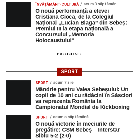
acum 3 săptămâni
ÎNVĂȚĂMÂNT-CULTURĂ
O nouă performanță a elevei
Cristiana Cioca, de la Colegiul
Național „Lucian Blaga” din Sebeș:
Premiul III la etapa națională a
Concursului „Memoria
Holocaustului”
PUBLICITATE
SPORT
acum 7 zile
SPORT
Mândrie pentru Valea Sebeșului: Un
copil de 10 ani cu rădăcini în Săsciori
va reprezenta România la
Campionatul Mondial de Kickboxing
acum o săptămână
SPORT
O nouă victorie în meciurile de
pregătire: CSM Sebeș – Interstar
Sibiu 5-2 (2-0)