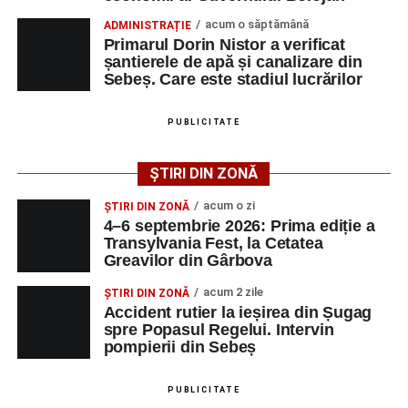
Accident pe strada Dorobanți din Sebeș: fermeie
Transylvania Fest va avea loc în perioada
4–6
acum o săptămână
ADMINISTRAȚIE
de 66 de ani rănită grav, după ce a fost lovită de o
septembrie 2026
, la
Cetatea Greavilor din Gârbova
.
Primarul Dorin Nistor a verificat
motocicletă
șantierele de apă și canalizare din
Intrarea este liberă pe întreaga durată a evenimentului.
Sebeș. Care este stadiul lucrărilor
4–6 septembrie 2026: Prima ediție a Transylvania
Fest, la Cetatea Greavilor din Gârbova
PUBLICITATE
Adaugă-ne ca sursă preferată
ȘTIRI DIN ZONĂ
Urmărește-ne pe Google News
acum o zi
ȘTIRI DIN ZONĂ
4–6 septembrie 2026: Prima ediție a
Transylvania Fest, la Cetatea
Ultimele știri din Sebeș
Greavilor din Gârbova
Femeie de 66 de ani, transportată în stare gravă la
acum 2 zile
ȘTIRI DIN ZONĂ
spital după ce a fost lovită de o motocicletă pe
Accident rutier la ieșirea din Șugag
spre Popasul Regelui. Intervin
strada Dorobanți din Sebeș
pompierii din Sebeș
Accident pe strada Dorobanți din Sebeș: fermeie
de 66 de ani rănită grav, după ce a fost lovită de o
PUBLICITATE
motocicletă