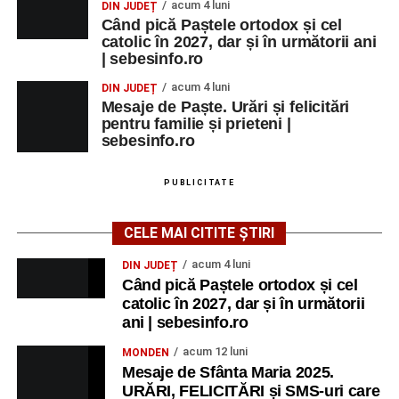
acum 4 luni
DIN JUDEȚ
Când pică Paștele ortodox și cel
catolic în 2027, dar și în următorii ani
| sebesinfo.ro
acum 4 luni
DIN JUDEȚ
Mesaje de Paște. Urări și felicitări
pentru familie și prieteni |
sebesinfo.ro
PUBLICITATE
CELE MAI CITITE ȘTIRI
acum 4 luni
DIN JUDEȚ
Când pică Paștele ortodox și cel
catolic în 2027, dar și în următorii
ani | sebesinfo.ro
acum 12 luni
MONDEN
Mesaje de Sfânta Maria 2025.
URĂRI, FELICITĂRI și SMS-uri care