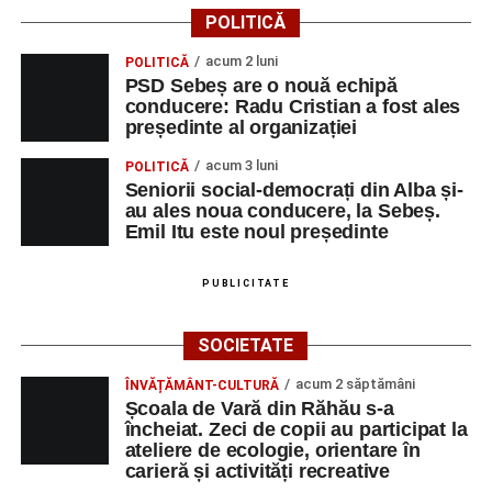
POLITICĂ
acum 2 luni
POLITICĂ
PSD Sebeș are o nouă echipă
conducere: Radu Cristian a fost ales
președinte al organizației
acum 3 luni
POLITICĂ
Seniorii social-democrați din Alba și-
au ales noua conducere, la Sebeș.
Emil Itu este noul președinte
PUBLICITATE
SOCIETATE
acum 2 săptămâni
ÎNVĂȚĂMÂNT-CULTURĂ
Școala de Vară din Răhău s-a
încheiat. Zeci de copii au participat la
ateliere de ecologie, orientare în
carieră și activități recreative