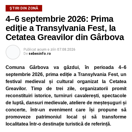
ȘTIRI DIN ZONĂ
4–6 septembrie 2026: Prima
ediție a Transylvania Fest, la
Cetatea Greavilor din Gârbova
Publicat
acum o zi
în
07.08.2026
De
sebesinfo.ro
Comuna Gârbova va găzdui, în perioada 4–6
septembrie 2026, prima ediție a Transylvania Fest, un
festival medieval și cultural organizat la Cetatea
Greavilor. Timp de trei zile, organizatorii promit
reconstituiri istorice, turniruri cavalerești, spectacole
de luptă, dansuri medievale, ateliere de meșteșuguri și
concerte, într-un eveniment care își propune să
promoveze patrimoniul local și să transforme
localitatea într-o destinație turistică de referință.