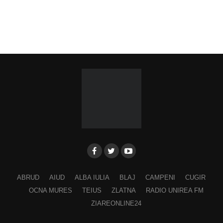
ABRUD
AIUD
ALBA IULIA
BLAJ
CAMPENI
CUGIR
OCNA MURES
TEIUS
ZLATNA
RADIO UNIREA FM
ZIAREONLINE24