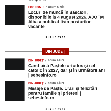
acum 5 zile
ECONOMIE
Locuri de muncă în Săsciori,
disponibile la 4 august 2026. AJOFM
Alba a publicat lista posturilor
vacante
PUBLICITATE
DIN JUDEȚ
acum 4 luni
DIN JUDEȚ
Când pică Paștele ortodox și cel
catolic în 2027, dar și în următorii ani
| sebesinfo.ro
acum 4 luni
DIN JUDEȚ
Mesaje de Paște. Urări și felicitări
pentru familie și prieteni |
sebesinfo.ro
PUBLICITATE