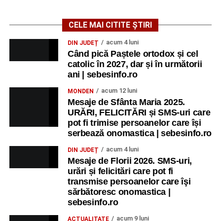
CELE MAI CITITE ȘTIRI
acum 4 luni
DIN JUDEȚ
Când pică Paștele ortodox și cel
catolic în 2027, dar și în următorii
ani | sebesinfo.ro
acum 12 luni
MONDEN
Mesaje de Sfânta Maria 2025.
URĂRI, FELICITĂRI și SMS-uri care
pot fi trimise persoanelor care își
serbează onomastica | sebesinfo.ro
acum 4 luni
DIN JUDEȚ
Mesaje de Florii 2026. SMS-uri,
urări și felicitări care pot fi
transmise persoanelor care îşi
sărbătoresc onomastica |
sebesinfo.ro
acum 9 luni
ACTUALITATE