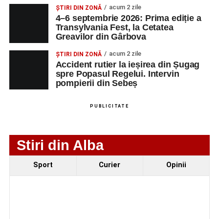
Accident pe strada Dorobanți din Sebeș: fermeie
acum 2 zile
ȘTIRI DIN ZONĂ
de 66 de ani rănită grav, după ce a fost lovită de o
4–6 septembrie 2026: Prima ediție a
motocicletă
Transylvania Fest, la Cetatea
Greavilor din Gârbova
4–6 septembrie 2026: Prima ediție a Transylvania
Fest, la Cetatea Greavilor din Gârbova
acum 2 zile
ȘTIRI DIN ZONĂ
Accident rutier la ieșirea din Șugag
spre Popasul Regelui. Intervin
pompierii din Sebeș
PUBLICITATE
Stiri din Alba
Sport
Curier
Opinii