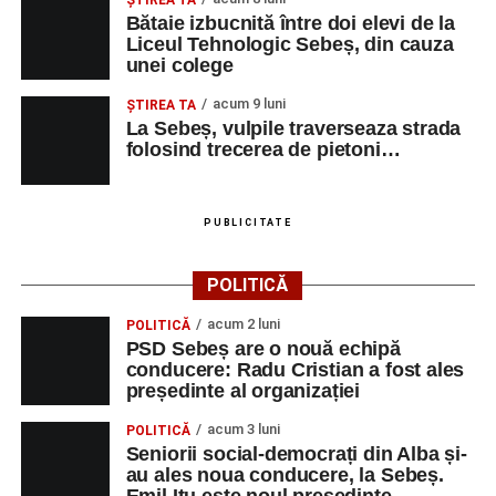
Bătaie izbucnită între doi elevi de la
Liceul Tehnologic Sebeș, din cauza
unei colege
acum 9 luni
ŞTIREA TA
La Sebeș, vulpile traverseaza strada
folosind trecerea de pietoni…
PUBLICITATE
POLITICĂ
acum 2 luni
POLITICĂ
PSD Sebeș are o nouă echipă
conducere: Radu Cristian a fost ales
președinte al organizației
acum 3 luni
POLITICĂ
Seniorii social-democrați din Alba și-
au ales noua conducere, la Sebeș.
Emil Itu este noul președinte