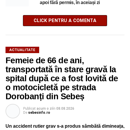
apoi fără permis, în aceiași zi
CLICK PENTRU A COMENTA
ACTUALITATE
Femeie de 66 de ani,
transportată în stare gravă la
spital după ce a fost lovită de
o motocicletă pe strada
Dorobanți din Sebeș
Publicat
acum o zi
în
08.08.2026
De
sebesinfo.ro
Un accident rutier grav s-a produs sâmbătă dimineața,