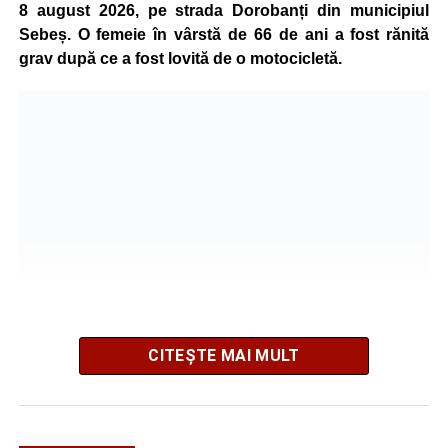
8 august 2026, pe strada Dorobanți din municipiul
Sebeș. O femeie în vârstă de 66 de ani a fost rănită
grav după ce a fost lovită de o motocicletă.
CITEȘTE MAI MULT
Potrivit informațiilor transmise de polițiști, în jurul orei
09:39, Poliția Municipiului Sebeș a fost sesizată, prin
SNUAU 112, cu privire la producerea unui eveniment