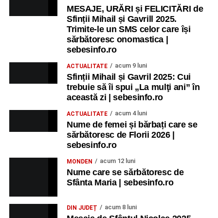
MESAJE, URĂRI și FELICITĂRI de
Sfinții Mihail și Gavrill 2025.
Trimite-le un SMS celor care își
sărbătoresc onomastica |
sebesinfo.ro
acum 9 luni
ACTUALITATE
Sfinții Mihail și Gavril 2025: Cui
trebuie să îi spui „La mulţi ani” în
această zi | sebesinfo.ro
acum 4 luni
ACTUALITATE
Nume de femei și bărbați care se
sărbătoresc de Florii 2026 |
sebesinfo.ro
acum 12 luni
MONDEN
Nume care se sărbătoresc de
Sfânta Maria | sebesinfo.ro
acum 8 luni
DIN JUDEȚ