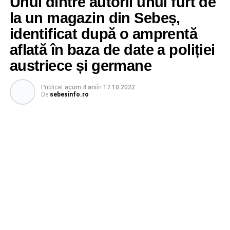
Unul dintre autorii unui furt de
la un magazin din Sebeș,
identificat după o amprentă
aflată în baza de date a poliției
austriece și germane
Publicat
acum 4 ani
în
17.10.2022
De
sebesinfo.ro