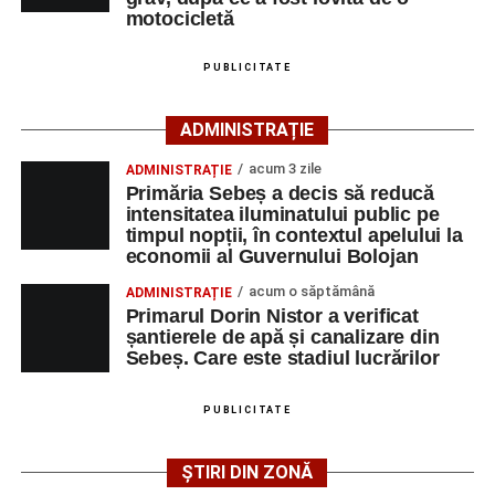
produs accidentul. De asemenea, aceștia acționează
motocicletă
pentru fluidizarea traficului rutier în zonă.
PUBLICITATE
ACTUALIZARE:
„Victima, o persoană de sex feminin de
66 ani, va fi transportată la UPU Alba Iulia”
, a mai
ADMINISTRAȚIE
transmis ISU Alba.
acum 3 zile
ADMINISTRAȚIE
Primăria Sebeș a decis să reducă
intensitatea iluminatului public pe
timpul nopții, în contextul apelului la
Adaugă-ne ca sursă preferată
economii al Guvernului Bolojan
acum o săptămână
ADMINISTRAȚIE
Urmărește-ne pe Google News
Primarul Dorin Nistor a verificat
șantierele de apă și canalizare din
Sebeș. Care este stadiul lucrărilor
Ultimele știri din Sebeș
Femeie de 66 de ani, transportată în stare gravă la
PUBLICITATE
spital după ce a fost lovită de o motocicletă pe
strada Dorobanți din Sebeș
ȘTIRI DIN ZONĂ