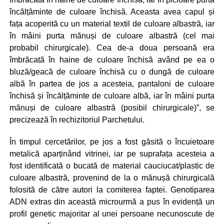
încălțăminte de culoare închisă. Aceasta avea capul și
fața acoperită cu un material textil de culoare albastră, iar
în mâini purta mănuși de culoare albastră (cel mai
probabil chirurgicale). Cea de-a doua persoană era
îmbrăcată în haine de culoare închisă având pe ea o
bluză/geacă de culoare închisă cu o dungă de culoare
albă în partea de jos a acesteia, pantaloni de culoare
închisă și încălțăminte de culoare albă, iar în mâini purta
mănuși de culoare albastră (posibil chirurgicale)”, se
precizează în rechizitoriul Parchetului.
În timpul cercetărilor, pe jos a fost găsită o încuietoare
metalică aparținând vitrinei, iar pe suprafața acesteia a
fost identificată o bucată de material cauciucat/plastic de
culoare albastră, provenind de la o mănușă chirurgicală
folosită de către autori la comiterea faptei. Genotiparea
ADN extras din această microurmă a pus în evidență un
profil genetic majoritar al unei persoane necunoscute de