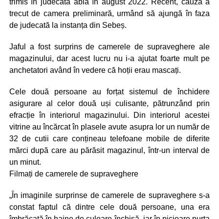
trimis în judecată abia în august 2022. Recent, cauza a
trecut de camera preliminară, urmând să ajungă în faza
de judecată la instanța din Sebeș.
Jaful a fost surprins de camerele de supraveghere ale
magazinului, dar acest lucru nu i-a ajutat foarte mult pe
anchetatori având în vedere că hoții erau mascați.
Cele două persoane au forțat sistemul de închidere
asigurare al celor două uși culisante, pătrunzând prin
efracție în interiorul magazinului. Din interiorul acestei
vitrine au încărcat în plasele avute asupra lor un număr de
32 de cutii care conțineau telefoane mobile de diferite
mărci după care au părăsit magazinul, într-un interval de
un minut.
Filmați de camerele de supraveghere
„În imaginile surprinse de camerele de supraveghere s-a
constat faptul că dintre cele două persoane, una era
îmbrăcată în haine de culoare închisă, iar în picioare purta