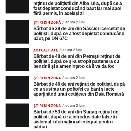
reținut de polițiștii din Alba Iulia, după ce a
fost depistat conducând băut iar mai apoi
fără permis, în aceiași zi
acum 2 luni
ȘTIRI DIN ZONĂ
Bărbat de 38 de ani din Săsciori cercetat de
polițiști, după ce a fost depistat conducând
băut, pe DN 67C
acum 2 luni
ACTUALITATE
Bărbat de 48 de ani din Petrești reținut de
polițiști, după ce și-a stropit partenera cu
benzină și a amenințat-o că îi va da foc
acum 2 luni
ȘTIRI DIN ZONĂ
Bărbat de 46 de ani reținut de polițiști, după
ce a sustras un poftofel cu bani și acte
aparținând unui cetățean din Daia Română
acum 2 luni
ȘTIRI DIN ZONĂ
Bărbat de 53 de ani din Șugag reținut de
polițiști, după ce a introdus date false în
sistemul informațional integrat pentru
păduri