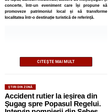
concerte, într-un eveniment care își propune să
promoveze patrimoniul local și să transforme
localitatea într-o destinație turistică de referință.
CITEȘTE MAI MULT
ȘTIRI DIN ZONĂ
Festivalul este organizat de
Asociația AGORA – Născuți
Accident rutier la ieșirea din
Liberi
, în parteneriat cu
Primăria Comunei Gârbova
și
Șugag spre Popasul Regelui.
Ordinul Cetății Mühlbach
, iar accesul publicului va fi
gratuit pe întreaga durată a manifestării.
Intervin pompierii din Sebeș