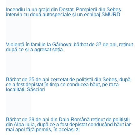
Incendiu la un grajd din Doștat. Pompierii din Sebeș
intervin cu două autospeciale și un echipaj SMURD
Violență în familie la Gârbova: bărbat de 37 de ani, reținut
după ce și-a agresat soția
Bărbat de 35 de ani cercetat de polițiștii din Sebeș, după
ce a fost depistat în timp ce conducea băut, pe raza
localității Săsciori
Bărbat de 39 de ani din Daia Română reținut de polițiștii
din Alba Iulia, după ce a fost depistat conducând băut iar
mai apoi fără permis, în aceiași zi