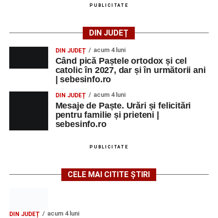
PUBLICITATE
DIN JUDEȚ
acum 4 luni
DIN JUDEȚ
Când pică Paștele ortodox și cel
catolic în 2027, dar și în următorii ani
| sebesinfo.ro
acum 4 luni
DIN JUDEȚ
Mesaje de Paște. Urări și felicitări
pentru familie și prieteni |
sebesinfo.ro
PUBLICITATE
CELE MAI CITITE ȘTIRI
acum 4 luni
DIN JUDEȚ