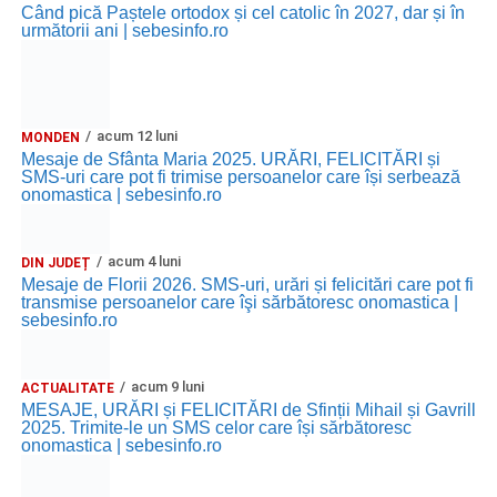
Când pică Paștele ortodox și cel catolic în 2027, dar și în
următorii ani | sebesinfo.ro
acum 12 luni
MONDEN
Mesaje de Sfânta Maria 2025. URĂRI, FELICITĂRI și
SMS-uri care pot fi trimise persoanelor care își serbează
onomastica | sebesinfo.ro
acum 4 luni
DIN JUDEȚ
Mesaje de Florii 2026. SMS-uri, urări și felicitări care pot fi
transmise persoanelor care îşi sărbătoresc onomastica |
sebesinfo.ro
acum 9 luni
ACTUALITATE
MESAJE, URĂRI și FELICITĂRI de Sfinții Mihail și Gavrill
2025. Trimite-le un SMS celor care își sărbătoresc
onomastica | sebesinfo.ro