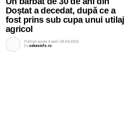
Un bărbat de 30 de ani din
Doștat a decedat, după ce a
fost prins sub cupa unui utilaj
agricol
Publicat
acum 3 ani
în
25.04.2023
De
sebesinfo.ro