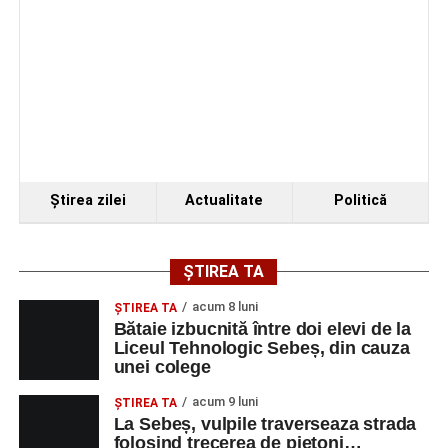
Ştirea zilei
Actualitate
Politică
ȘTIREA TA
acum 8 luni
ŞTIREA TA
Bătaie izbucnită între doi elevi de la
Liceul Tehnologic Sebeș, din cauza
unei colege
acum 9 luni
ŞTIREA TA
La Sebeș, vulpile traverseaza strada
folosind trecerea de pietoni…