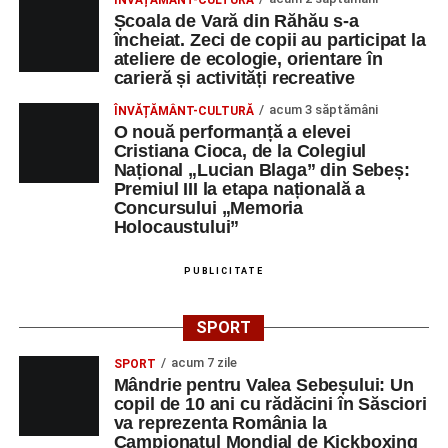
ÎNVĂȚĂMÂNT-CULTURĂ
Școala de Vară din Răhău s-a
încheiat. Zeci de copii au participat la
ateliere de ecologie, orientare în
carieră și activități recreative
acum 3 săptămâni
ÎNVĂȚĂMÂNT-CULTURĂ
O nouă performanță a elevei
Cristiana Cioca, de la Colegiul
Național „Lucian Blaga” din Sebeș:
Premiul III la etapa națională a
Concursului „Memoria
Holocaustului”
PUBLICITATE
SPORT
acum 7 zile
SPORT
Mândrie pentru Valea Sebeșului: Un
copil de 10 ani cu rădăcini în Săsciori
va reprezenta România la
Campionatul Mondial de Kickboxing