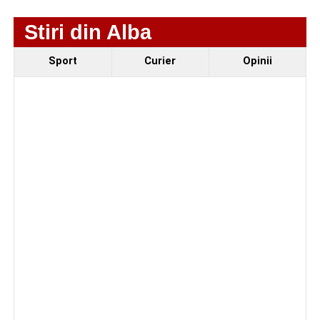
motocicletă
Stiri din Alba
4–6 septembrie 2026: Prima ediție a Transylvania
Fest, la Cetatea Greavilor din Gârbova
Sport
Curier
Opinii
Facebook
Messenger
WhatsApp
Twitter/X
Email