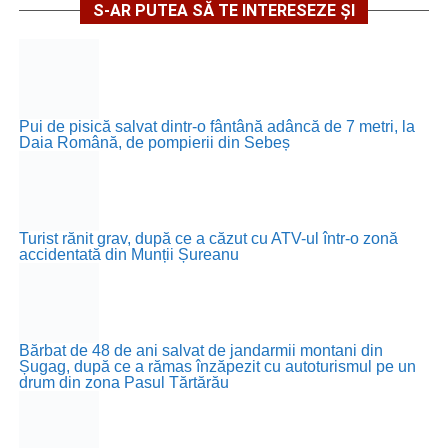
S-AR PUTEA SĂ TE INTERESEZE ȘI
Pui de pisică salvat dintr-o fântână adâncă de 7 metri, la
Daia Română, de pompierii din Sebeș
Turist rănit grav, după ce a căzut cu ATV-ul într-o zonă
accidentată din Munții Șureanu
Bărbat de 48 de ani salvat de jandarmii montani din
Șugag, după ce a rămas înzăpezit cu autoturismul pe un
drum din zona Pasul Tărtărău