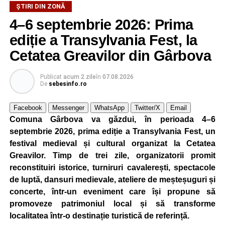
ȘTIRI DIN ZONĂ
4–6 septembrie 2026: Prima
ediție a Transylvania Fest, la
Cetatea Greavilor din Gârbova
Publicat
acum 2 zile
în
07.08.2026
De
sebesinfo.ro
Facebook
Messenger
WhatsApp
Twitter/X
Email
Comuna Gârbova va găzdui, în perioada 4–6
septembrie 2026, prima ediție a Transylvania Fest, un
festival medieval și cultural organizat la Cetatea
Greavilor. Timp de trei zile, organizatorii promit
reconstituiri istorice, turniruri cavalerești, spectacole
de luptă, dansuri medievale, ateliere de meșteșuguri și
concerte, într-un eveniment care își propune să
promoveze patrimoniul local și să transforme
localitatea într-o destinație turistică de referință.