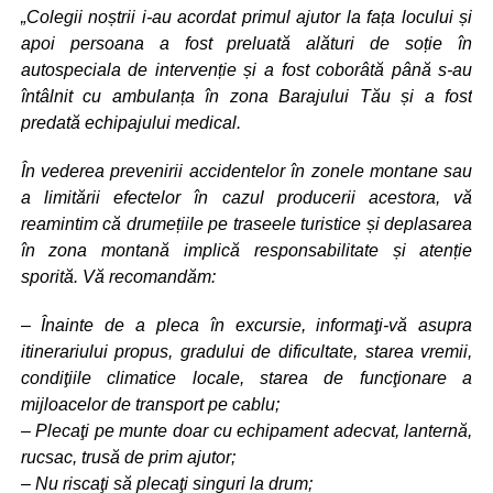
„Colegii noștrii i-au acordat primul ajutor la fața locului și
apoi persoana a fost preluată alături de soție în
autospeciala de intervenție și a fost coborâtă până s-au
întâlnit cu ambulanța în zona Barajului Tău și a fost
predată echipajului medical.
În vederea prevenirii accidentelor în zonele montane sau
a limitării efectelor în cazul producerii acestora, vă
reamintim că drumețiile pe traseele turistice și deplasarea
în zona montană implică responsabilitate și atenție
sporită. Vă recomandăm:
– Înainte de a pleca în excursie, informaţi-vă asupra
itinerariului propus, gradului de dificultate, starea vremii,
condiţiile climatice locale, starea de funcţionare a
mijloacelor de transport pe cablu;
– Plecaţi pe munte doar cu echipament adecvat, lanternă,
rucsac, trusă de prim ajutor;
– Nu riscaţi să plecaţi singuri la drum;