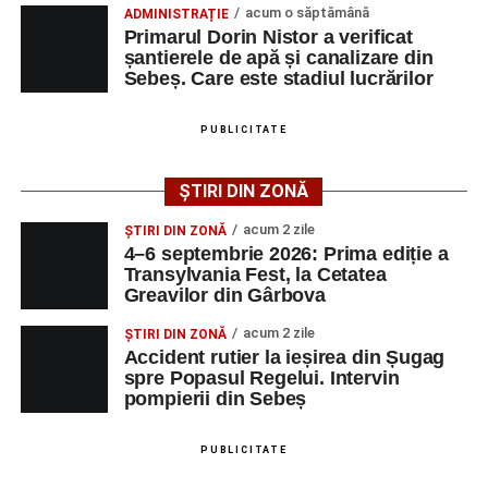
acum o săptămână
ADMINISTRAȚIE
Accident pe strada Dorobanți din Sebeș: fermeie
Transylvania Fest va avea loc în perioada
4–6
Primarul Dorin Nistor a verificat
de 66 de ani rănită grav, după ce a fost lovită de o
șantierele de apă și canalizare din
septembrie 2026
, la
Cetatea Greavilor din Gârbova
.
motocicletă
Sebeș. Care este stadiul lucrărilor
Intrarea este liberă pe întreaga durată a evenimentului.
4–6 septembrie 2026: Prima ediție a Transylvania
Fest, la Cetatea Greavilor din Gârbova
PUBLICITATE
Adaugă-ne ca sursă preferată
ȘTIRI DIN ZONĂ
Facebook
Messenger
WhatsApp
Twitter/X
Email
acum 2 zile
ȘTIRI DIN ZONĂ
Urmărește-ne pe Google News
4–6 septembrie 2026: Prima ediție a
Transylvania Fest, la Cetatea
Greavilor din Gârbova
Ultimele știri din Sebeș
acum 2 zile
ȘTIRI DIN ZONĂ
Femeie de 66 de ani, transportată în stare gravă la
Accident rutier la ieșirea din Șugag
spre Popasul Regelui. Intervin
spital după ce a fost lovită de o motocicletă pe
pompierii din Sebeș
strada Dorobanți din Sebeș
Accident pe strada Dorobanți din Sebeș: fermeie
PUBLICITATE
de 66 de ani rănită grav, după ce a fost lovită de o