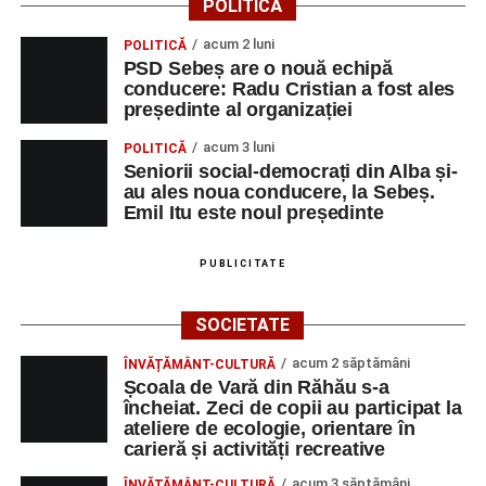
POLITICĂ
acum 2 luni
POLITICĂ
PSD Sebeș are o nouă echipă
conducere: Radu Cristian a fost ales
președinte al organizației
acum 3 luni
POLITICĂ
Seniorii social-democrați din Alba și-
au ales noua conducere, la Sebeș.
Emil Itu este noul președinte
PUBLICITATE
SOCIETATE
acum 2 săptămâni
ÎNVĂȚĂMÂNT-CULTURĂ
Școala de Vară din Răhău s-a
încheiat. Zeci de copii au participat la
ateliere de ecologie, orientare în
carieră și activități recreative
acum 3 săptămâni
ÎNVĂȚĂMÂNT-CULTURĂ