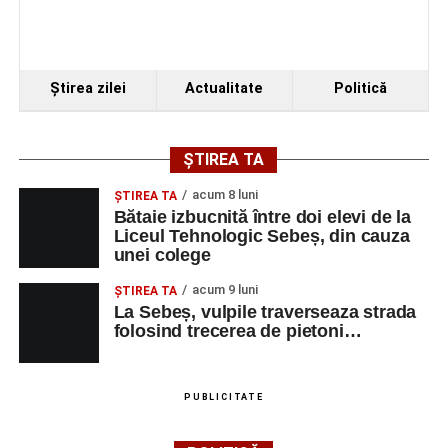
Ştirea zilei
Actualitate
Politică
ȘTIREA TA
acum 8 luni
ŞTIREA TA
Bătaie izbucnită între doi elevi de la
Liceul Tehnologic Sebeș, din cauza
unei colege
acum 9 luni
ŞTIREA TA
La Sebeș, vulpile traverseaza strada
folosind trecerea de pietoni…
PUBLICITATE