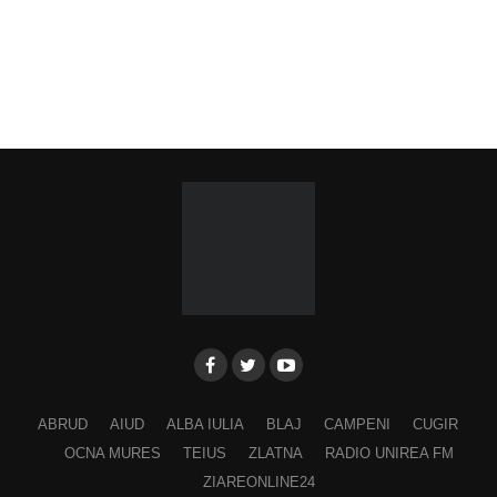
ABRUD
AIUD
ALBA IULIA
BLAJ
CAMPENI
CUGIR
OCNA MURES
TEIUS
ZLATNA
RADIO UNIREA FM
ZIAREONLINE24