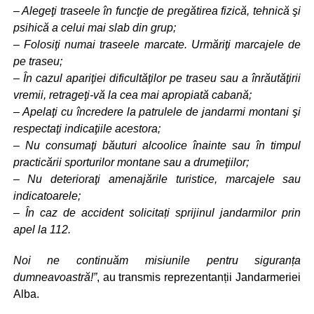
– Alegeţi traseele în funcţie de pregătirea fizică, tehnică şi
psihică a celui mai slab din grup;
– Folosiţi numai traseele marcate. Urmăriţi marcajele de
pe traseu;
– În cazul apariţiei dificultăţilor pe traseu sau a înrăutăţirii
vremii, retrageţi-vă la cea mai apropiată cabană;
– Apelaţi cu încredere la patrulele de jandarmi montani şi
respectaţi indicaţiile acestora;
– Nu consumaţi băuturi alcoolice înainte sau în timpul
practicării sporturilor montane sau a drumeţiilor;
– Nu deterioraţi amenajările turistice, marcajele sau
indicatoarele;
– În caz de accident solicitați sprijinul jandarmilor prin
apel la 112.
Noi ne continuăm misiunile pentru siguranța
dumneavoastră!”
, au transmis reprezentanții Jandarmeriei
Alba.