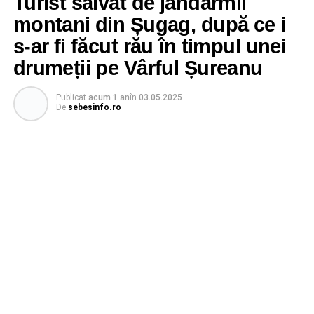
Turist salvat de jandarmii
montani din Șugag, după ce i
s-ar fi făcut rău în timpul unei
drumeții pe Vârful Șureanu
Publicat
acum 1 an
în
03.05.2025
De
sebesinfo.ro