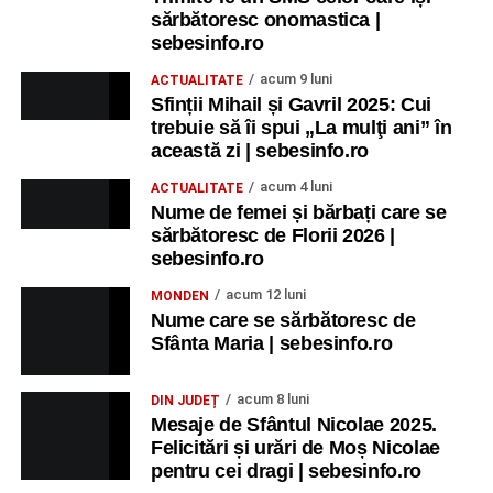
sărbătoresc onomastica |
sebesinfo.ro
acum 9 luni
ACTUALITATE
Sfinții Mihail și Gavril 2025: Cui
trebuie să îi spui „La mulţi ani” în
această zi | sebesinfo.ro
acum 4 luni
ACTUALITATE
Nume de femei și bărbați care se
sărbătoresc de Florii 2026 |
sebesinfo.ro
acum 12 luni
MONDEN
Nume care se sărbătoresc de
Sfânta Maria | sebesinfo.ro
acum 8 luni
DIN JUDEȚ
Mesaje de Sfântul Nicolae 2025.
Felicitări și urări de Moș Nicolae
pentru cei dragi | sebesinfo.ro