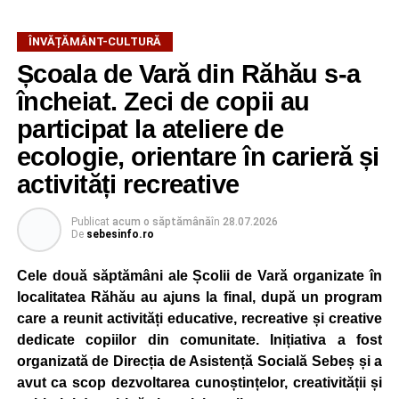
ÎNVĂȚĂMÂNT-CULTURĂ
Școala de Vară din Răhău s-a
încheiat. Zeci de copii au
participat la ateliere de
ecologie, orientare în carieră și
activități recreative
Publicat
acum o săptămână
în
28.07.2026
De
sebesinfo.ro
Cele două săptămâni ale Școlii de Vară organizate în
localitatea Răhău au ajuns la final, după un program
care a reunit activități educative, recreative și creative
dedicate copiilor din comunitate. Inițiativa a fost
organizată de Direcția de Asistență Socială Sebeș și a
avut ca scop dezvoltarea cunoștințelor, creativității și