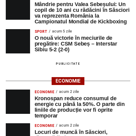
Mândrie pentru Valea Sebeșului: Un
copil de 10 ani cu rădăcini în Săsciori
va reprezenta România la
Campionatul Mondial de Kickboxing
acum 5 zile
SPORT
O nouă victorie în meciurile de
pregătire: CSM Sebeș – Interstar
Sibiu 5-2 (2-0)
PUBLICITATE
ECONOMIE
acum 2 zile
ECONOMIE
Kronospan reduce consumul de
energie cu până la 50%. O parte din
liniile de producție vor fi oprite
temporar
acum 2 zile
ECONOMIE
Locuri de muncă în Săsciori,