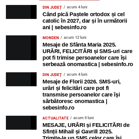
acum 4 luni
DIN JUDEȚ
Când pică Paștele ortodox și cel
catolic în 2027, dar și în următorii
ani | sebesinfo.ro
acum 12 luni
MONDEN
Mesaje de Sfânta Maria 2025.
URĂRI, FELICITĂRI și SMS-uri care
pot fi trimise persoanelor care își
serbează onomastica | sebesinfo.ro
acum 4 luni
DIN JUDEȚ
Mesaje de Florii 2026. SMS-uri,
urări și felicitări care pot fi
transmise persoanelor care îşi
sărbătoresc onomastica |
sebesinfo.ro
acum 9 luni
ACTUALITATE
MESAJE, URĂRI și FELICITĂRI de
Sfinții Mihail și Gavrill 2025.
Trimite-le un SMS celor care își