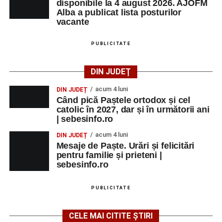
disponibile la 4 august 2026. AJOFM
Alba a publicat lista posturilor
vacante
PUBLICITATE
DIN JUDEȚ
acum 4 luni
DIN JUDEȚ
Când pică Paștele ortodox și cel
catolic în 2027, dar și în următorii ani
| sebesinfo.ro
acum 4 luni
DIN JUDEȚ
Mesaje de Paște. Urări și felicitări
pentru familie și prieteni |
sebesinfo.ro
PUBLICITATE
CELE MAI CITITE ȘTIRI