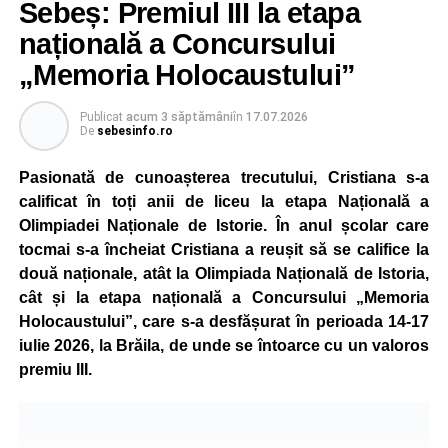
Sebeș: Premiul III la etapa
de vară, cei mici familiarizându-se cu regulile de circulație
națională a Concursului
și cu normele pe care trebuie să le respecte pentru a fi
pietoni responsabili.
„Memoria Holocaustului”
Unul dintre cele mai apreciate momente a fost atelierul
Publicat
acum 3 săptămâni
în
17.07.2026
„Vara Descoperirilor – Orientare în carieră”, unde copiii au
De
sebesinfo.ro
participat la exerciții interactive menite să îi ajute să își
Pasionată de cunoașterea trecutului, Cristiana s-a
descopere calitățile, să își exprime aspirațiile și să ia
calificat în toți anii de liceu la etapa Națională a
contact cu principalele domenii de activitate și profesiile
Olimpiadei Naționale de Istorie. În anul școlar care
pe care și-ar putea dori să le urmeze în viitor.
tocmai s-a încheiat Cristiana a reușit să se califice la
Programul a inclus și activități de dexteritate manuală, în
două naționale, atât la Olimpiada Națională de Istoria,
cadrul cărora participanții au realizat desene și lucrări
cât și la etapa națională a Concursului „Memoria
artistice, precum și sesiuni de karaoke, muzică și jocuri
Holocaustului”, care s-a desfășurat în perioada 14-17
sportive, care au încurajat mișcarea și colaborarea în
iulie 2026, la Brăila, de unde se întoarce cu un valoros
echipă.
premiu III.
Școala de Vară s-a încheiat cu activitatea „Călătorie în
jurul lumii”, prin care copiii au descoperit, într-un mod