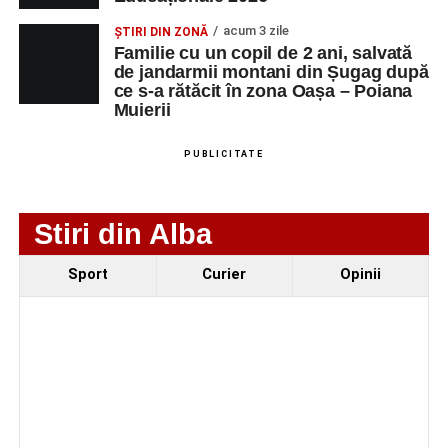
iluminatului public pe timpul nopții, în contextul
acum 3 zile
ȘTIRI DIN ZONĂ
apelului la economii al Guvernului Bolojan
Familie cu un copil de 2 ani, salvată
Duminică, 23 august 2026, Râpa Roșie găzduiește
de jandarmii montani din Șugag după
ce s-a rătăcit în zona Oașa – Poiana
cea de-a III-a ediție a concursului „CicloAventurier
Muierii
de Sebeș”
Primul concert din cadrul String Symphonic Camp
PUBLICITATE
2026 a adus emoție și aplauze la Sebeș
Stiri din Alba
Sport
Curier
Opinii