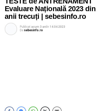
TESTE de ANTRENAMENT
Evaluare Națională 2023 din
anii trecuți | sebesinfo.ro
Publicat
acum 3 ani
în
14.04.2023
De
sebesinfo.ro