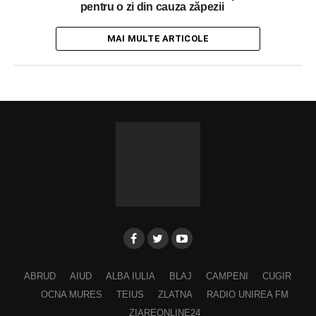
pentru o zi din cauza zăpezii
MAI MULTE ARTICOLE
ABRUD
AIUD
ALBA IULIA
BLAJ
CAMPENI
CUGIR
OCNA MURES
TEIUS
ZLATNA
RADIO UNIREA FM
ZIAREONLINE24