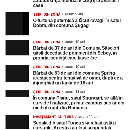
autoturism, a inundat 8 curți și a avariat 4
case
acum 9 ani
ȘTIRI DIN ZONĂ
O furtună puternică a făcut ravagii în satul
Dobra, din comuna Șugag
acum 10 ani
ȘTIRI DIN ZONĂ
Bărbat de 37 de ani din Comuna Săsciori
găsit decedat de pompierii din Sebeș, în
propria locuință care luase foc
acum 10 ani
ȘTIRI DIN ZONĂ
Bărbat de 53 de ani din comuna Șpring
arestat pentru tentativă de omor, după ce a
înjunghiat un tânăr de 18 ani
acum 11 ani
ȘTIRI DIN ZONĂ
În comuna Pianu, satul Strungari, se află în
curs de finalizare, primul campus şcolar din
mediul rural, din România
acum 11 ani
ÎNVĂȚĂMÂNT-CULTURĂ
Școala din satul Tonea și-a reluat astăzi
cursurile. Acestea au fost suspendate