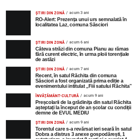
acum 3 ani
ȘTIRI DIN ZONĂ
RO-Alert: Prezența unui urs semnalată în
localitatea Laz, comuna Săsciori
acum 6 ani
ȘTIRI DIN ZONĂ
Câteva străzi din comuna Pianu au rămas
fără curent electric, în urma ploii torențiale
de astăzi
acum 7 ani
ȘTIRI DIN ZONĂ
Recent, în satul Răchita din comuna
Săsciori a fost organizată prima ediție a
evenimentului intitulat „Fiii satului Răchita”
acum 9 ani
ÎNVĂȚĂMÂNT-CULTURĂ
Preșcolarii de la grădinița din satul Răchita
așteptați la început de an școlar cu condiții
demne de EVUL MEDIU
acum 9 ani
ȘTIRI DIN ZONĂ
Torentul care s-a revărsat ieri seară în satul
Dobra a distrus 3 anexe gospodărești, 1