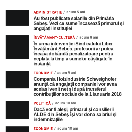
acum 5 ani
ADMINISTRAȚIE
Au fost publicate salariile din Primăria
Sebeș. Vezi ce sume încasează primarul și
angajații instituției
acum 8 ani
ÎNVĂȚĂMÂNT-CULTURĂ
În urma intervenției Sindicatului Liber
Învățământ Sebeș, profesorii ar putea
încasa dobândă penalizatoare pentru
neplata la timp a sumelor câștigate în
instanță
acum 9 ani
ECONOMIE
Compania Holzindustrie Schweighofer
anunță că angajații companiei vor avea
același venit net și după transferul
contribuțiilor sociale de la 1 ianuarie 2018
acum 10 ani
POLITICĂ
Dacă vor fi aleși, primarul și consilierii
ALDE din Sebeș își vor dona salariul și
indemnizațiile
acum 10 ani
ECONOMIE