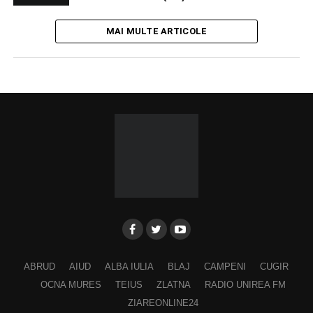
MAI MULTE ARTICOLE
ABRUD
AIUD
ALBA IULIA
BLAJ
CAMPENI
CUGIR
OCNA MURES
TEIUS
ZLATNA
RADIO UNIREA FM
ZIAREONLINE24