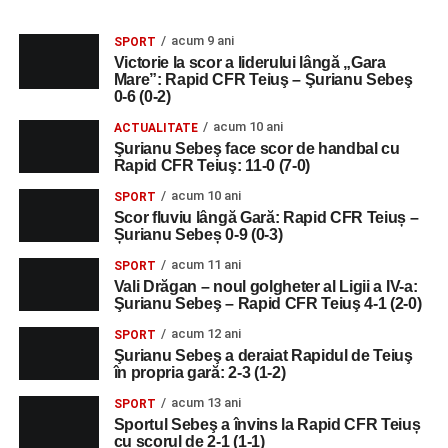
acum 9 ani
SPORT
Victorie la scor a liderului lângă „Gara
Mare”: Rapid CFR Teiuş – Şurianu Sebeş
0-6 (0-2)
acum 10 ani
ACTUALITATE
Şurianu Sebeş face scor de handbal cu
Rapid CFR Teiuş: 11-0 (7-0)
acum 10 ani
SPORT
Scor fluviu lângă Gară: Rapid CFR Teiuș –
Șurianu Sebeș 0-9 (0-3)
acum 11 ani
SPORT
Vali Drăgan – noul golgheter al Ligii a IV-a:
Şurianu Sebeş – Rapid CFR Teiuş 4-1 (2-0)
acum 12 ani
SPORT
Şurianu Sebeş a deraiat Rapidul de Teiuş
în propria gară: 2-3 (1-2)
acum 13 ani
SPORT
Sportul Sebeş a învins la Rapid CFR Teiuș
cu scorul de 2-1 (1-1)