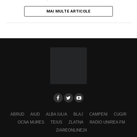
MAI MULTE ARTICOLE
ABRUD
AIUD
ALBA IULIA
BLAJ
CAMPENI
CUGIR
OCNA MURES
TEIUS
ZLATNA
RADIO UNIREA FM
ZIAREONLINE24