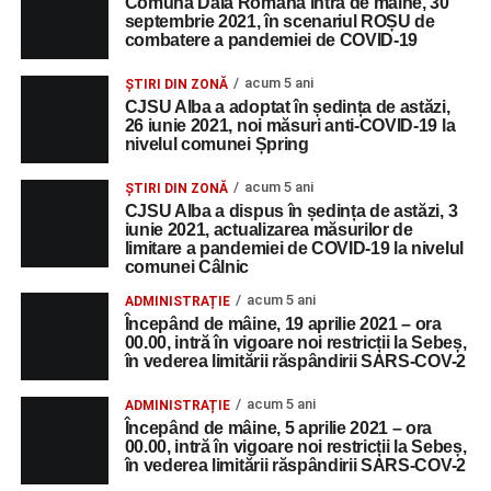
Comuna Daia Română intră de mâine, 30
septembrie 2021, în scenariul ROȘU de
combatere a pandemiei de COVID-19
acum 5 ani
ȘTIRI DIN ZONĂ
CJSU Alba a adoptat în ședința de astăzi,
26 iunie 2021, noi măsuri anti-COVID-19 la
nivelul comunei Șpring
acum 5 ani
ȘTIRI DIN ZONĂ
CJSU Alba a dispus în ședința de astăzi, 3
iunie 2021, actualizarea măsurilor de
limitare a pandemiei de COVID-19 la nivelul
comunei Câlnic
acum 5 ani
ADMINISTRAȚIE
Începând de mâine, 19 aprilie 2021 – ora
00.00, intră în vigoare noi restricții la Sebeș,
în vederea limitării răspândirii SARS-COV-2
acum 5 ani
ADMINISTRAȚIE
Începând de mâine, 5 aprilie 2021 – ora
00.00, intră în vigoare noi restricții la Sebeș,
în vederea limitării răspândirii SARS-COV-2