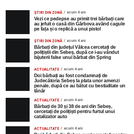
acum 4 ani
ȘTIRI DIN ZONĂ
Vezi ce pedepse au primit trei bărbați care
au jefuit o casă din Gârbova având cagule
pe fața și o replică a unui pistol
acum 4 ani
ȘTIRI DIN ZONĂ
Bărbați din județul Vâlcea cercetați de
polițiștii din Sebeș, după ce i-au vândut
bijuterii false unui bărbat din Șpring
acum 4 ani
ACTUALITATE
Doi bărbați au fost condamnați de
Judecătoria Sebeș la plata unor amenzi
penale, după ce au bătut cu bestialitate un
tânăr
acum 4 ani
ACTUALITATE
Bărbați de 30 și 38 de ani din Sebeș,
cercetați de polițiști pentru furtul unui
catalizator auto
acum 4 ani
ACTUALITATE