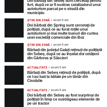
Doi bărbați din Sebeș sunt cercetați pentru
furt, după ce ar fi sustras catalizatorul unui
autoturism parcat pe o stradă din
municipiu
acum 5 ani
ȘTIRI DIN ZONĂ
Doi bărbați din Șpring sunt cercetați de
polițiști, după ce au furat roțile unui
autoturism și mai multe bunuri din curtea
unei societăți comerciale din Boz
acum 5 ani
ȘTIRI DIN ZONĂ
Bărbați din județul Galați reținuți de polițiștii
din Sebeș, după ce au înșelat doi cetățeni
din Gârbova și Săsciori
acum 5 ani
ACTUALITATE
Bărbați din Sebeș reținuți de polițiști, după
ce l-au luat la bătaie pe un tânăr din
Cisnădie
acum 5 ani
ACTUALITATE
Doi bărbați din Sebeș au fost surprinși de
polițiști în timp ce sustrăgeau elemente de
pe un tractor