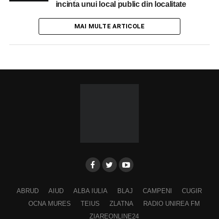
incinta unui local public din localitate
MAI MULTE ARTICOLE
ABRUD
AIUD
ALBA IULIA
BLAJ
CAMPENI
CUGIR
OCNA MURES
TEIUS
ZLATNA
RADIO UNIREA FM
ZIAREONLINE24