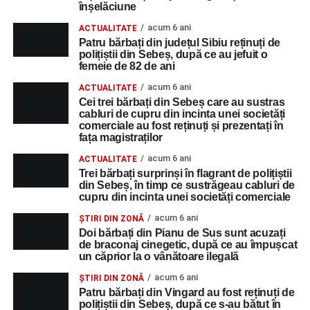
înșelăciune
acum 6 ani
ACTUALITATE
Patru bărbați din județul Sibiu reținuți de
polițiștii din Sebeș, după ce au jefuit o
femeie de 82 de ani
acum 6 ani
ACTUALITATE
Cei trei bărbați din Sebeș care au sustras
cabluri de cupru din incinta unei societăți
comerciale au fost reținuți și prezentați în
fața magistraților
acum 6 ani
ACTUALITATE
Trei bărbați surprinși în flagrant de polițiștii
din Sebeș, în timp ce sustrăgeau cabluri de
cupru din incinta unei societăți comerciale
acum 6 ani
ȘTIRI DIN ZONĂ
Doi bărbați din Pianu de Sus sunt acuzați
de braconaj cinegetic, după ce au împușcat
un căprior la o vânătoare ilegală
acum 6 ani
ȘTIRI DIN ZONĂ
Patru bărbați din Vingard au fost reținuți de
polițiștii din Sebeș, după ce s-au bătut în