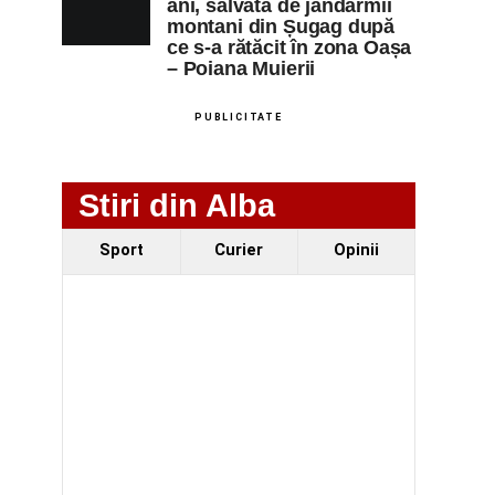
ani, salvată de jandarmii
montani din Șugag după
ce s-a rătăcit în zona Oașa
– Poiana Muierii
PUBLICITATE
Stiri din Alba
Sport
Curier
Opinii