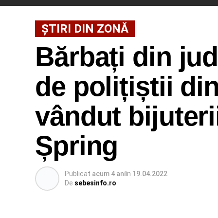
ȘTIRI DIN ZONĂ
Bărbați din jud
de polițiștii d
vândut bijuteri
Șpring
Publicat
acum 4 ani
în
19.04.2022
De
sebesinfo.ro