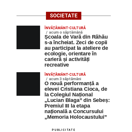
SOCIETATE
ÎNVĂȚĂMÂNT-CULTURĂ
acum o săptămână
Școala de Vară din Răhău
s-a încheiat. Zeci de copii
au participat la ateliere de
ecologie, orientare în
carieră și activități
recreative
ÎNVĂȚĂMÂNT-CULTURĂ
acum 3 săptămâni
O nouă performanță a
elevei Cristiana Cioca, de
la Colegiul Național
„Lucian Blaga” din Sebeș:
Premiul III la etapa
națională a Concursului
„Memoria Holocaustului”
PUBLICITATE