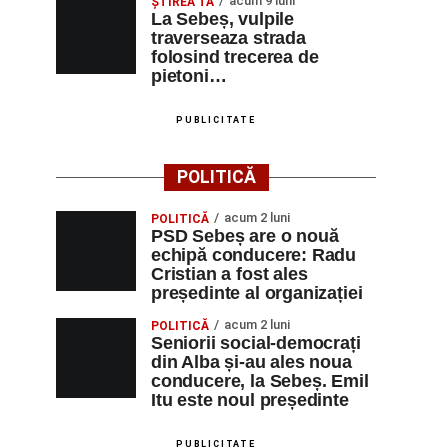
acum 9 luni
ŞTIREA TA
La Sebeș, vulpile
traverseaza strada
folosind trecerea de
pietoni…
PUBLICITATE
POLITICĂ
acum 2 luni
POLITICĂ
PSD Sebeș are o nouă
echipă conducere: Radu
Cristian a fost ales
președinte al organizației
acum 2 luni
POLITICĂ
Seniorii social-democrați
din Alba și-au ales noua
conducere, la Sebeș. Emil
Itu este noul președinte
PUBLICITATE