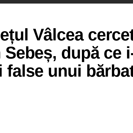
ețul Vâlcea cercet
in Sebeș, după ce i
i false unui bărba