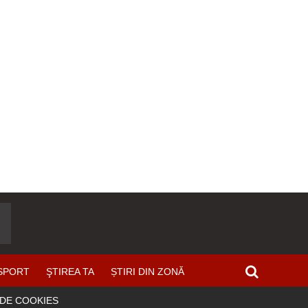
SPORT
ŞTIREA TA
ȘTIRI DIN ZONĂ
 DE COOKIES