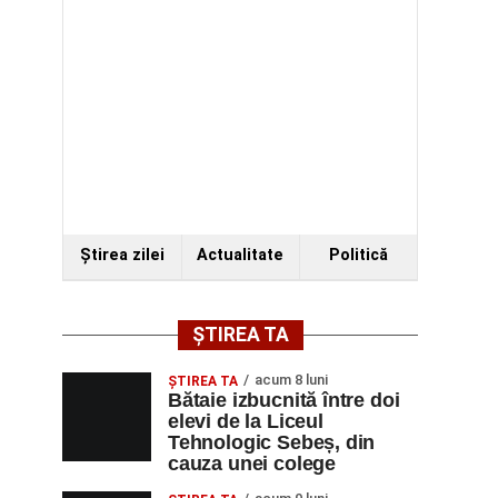
Ştirea zilei
Actualitate
Politică
ȘTIREA TA
acum 8 luni
ŞTIREA TA
Bătaie izbucnită între doi
elevi de la Liceul
Tehnologic Sebeș, din
cauza unei colege