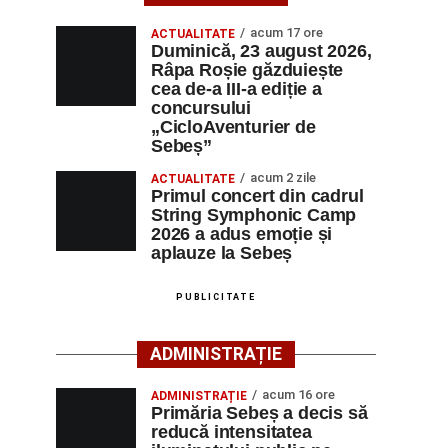
acum 17 ore
ACTUALITATE
Duminică, 23 august 2026,
Râpa Roșie găzduiește
cea de-a III-a ediție a
concursului
„CicloAventurier de
Sebeș”
acum 2 zile
ACTUALITATE
Primul concert din cadrul
String Symphonic Camp
2026 a adus emoție și
aplauze la Sebeș
PUBLICITATE
ADMINISTRAȚIE
acum 16 ore
ADMINISTRAȚIE
Primăria Sebeș a decis să
reducă intensitatea