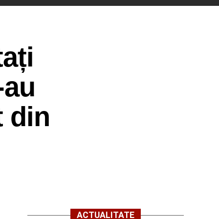
ați
-au
t din
ACTUALITATE