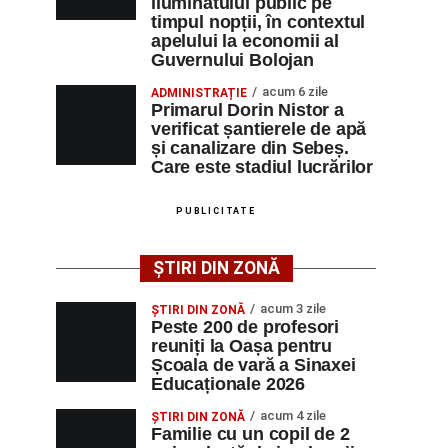
iluminatului public pe
timpul nopții, în contextul
apelului la economii al
Guvernului Bolojan
acum 6 zile
ADMINISTRAȚIE
Primarul Dorin Nistor a
verificat șantierele de apă
și canalizare din Sebeș.
Care este stadiul lucrărilor
PUBLICITATE
ȘTIRI DIN ZONĂ
acum 3 zile
ȘTIRI DIN ZONĂ
Peste 200 de profesori
reuniți la Oașa pentru
Școala de vară a Sinaxei
Educaționale 2026
acum 4 zile
ȘTIRI DIN ZONĂ
Familie cu un copil de 2