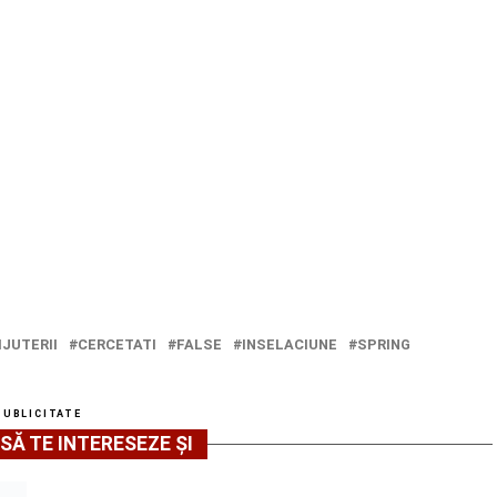
IJUTERII
CERCETATI
FALSE
INSELACIUNE
SPRING
PUBLICITATE
SĂ TE INTERESEZE ȘI