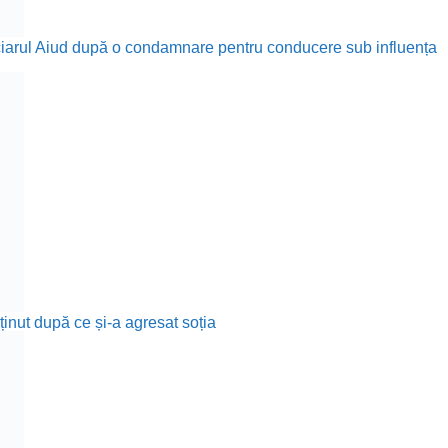
nciarul Aiud după o condamnare pentru conducere sub influența
ținut după ce și-a agresat soția