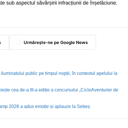
te sub aspectul săvârșirii infracțiunii de înșelăciune.
ă
Urmărește-ne pe Google News
luminatului public pe timpul nopții, în contextul apelului la
te cea de-a III-a ediție a concursului „CicloAventurier de
Camp 2026 a adus emoție și aplauze la Sebeș