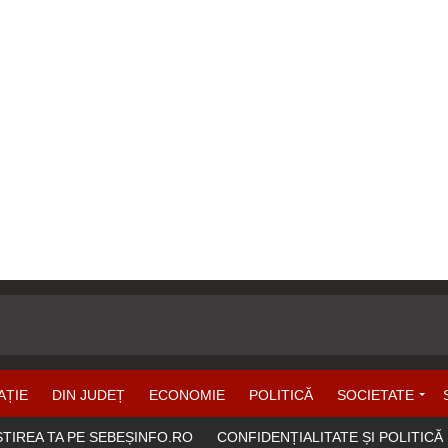
AȚIE
DIN JUDEȚ
ECONOMIE
POLITICĂ
SOCIETATE
ȘTIREA TA PE SEBEȘINFO.RO
CONFIDENȚIALITATE ȘI POLITICĂ