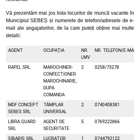
Vă prezentăm mai jos lista locurilor de muncă vacante în
Municipiul SEBEȘ și numerele de telefon/adresele de e-
mail ale angajatorilor, de la care puteți obține mai multe
detalii:
AGENT
OCUPAŢIA
NR.
NR. TELEFON/E-MAIL
LMV
RAPEL SRL
MAROCHINER-
2
0258/73278
CONFECTIONER
MAROCHINARIE,
DUPA
COMANDA
MDF CONCEPT
TÂMPLAR
2
0740408381
SEBES SRL
UNIVERSAL
LIBRA GUARD
AGENT DE
5
0769222866
SRL
SECURITATE
SIBARIS SRL
LUCRATOR
1
0744792122