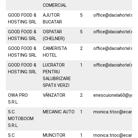
COMERCIAL
GOOD FOOD &
AJUTOR
5
office@daciahotel.ro
HOSTING SRL
BUCATAR
GOOD FOOD &
OSPATAR
5
office@daciahotel.ro
HOSTING SRL
(CHELNER)
GOOD FOOD &
CAMERISTA
2
office@daciahotel.ro
HOSTING SRL
HOTEL
GOOD FOOD &
LUCRATOR
1
office@daciahotel.ro
HOSTING SRL
PENTRU
SALUBRIZARE
SPATII VERZI
OWA PRO
VÂNZATOR
2
enescuionela60@yah
S.R.L.
S.C.
MECANIC AUTO
1
monica.titoc@ecart.r
MOTOBOOM
S.R.L.
S.C.
MUNCITOR
1
monica.titoc@ecart.r