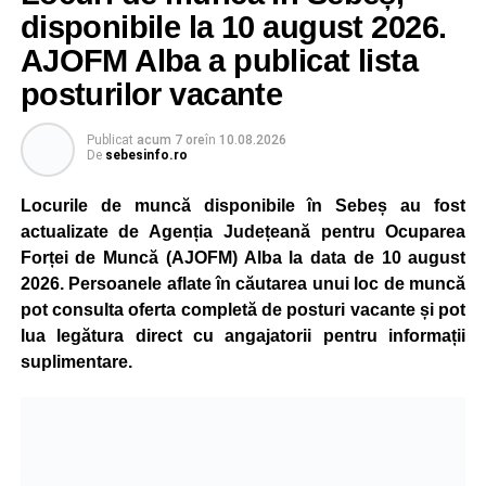
activitate, fiind adresată atât persoanelor cu experiență,
disponibile la 10 august 2026.
cât și celor aflate la început de carieră.
AJOFM Alba a publicat lista
posturilor vacante
Cei interesați pot consulta toate locurile de muncă
disponibile accesând platforma oficială ANOFM,
selectând
AJOFM Alba
, apoi secțiunea
„Persoane fizice
Publicat
acum 7 ore
în
10.08.2026
De
sebesinfo.ro
– Locuri de muncă vacante”
. De asemenea, informații
pot fi obținute direct de la sediul AJOFM Alba sau de la
Locurile de muncă disponibile în Sebeș au fost
agenția teritorială de care aparține persoana aflată în
actualizate de Agenția Județeană pentru Ocuparea
căutarea unui loc de muncă.
Forței de Muncă (AJOFM) Alba la data de 10 august
2026. Persoanele aflate în căutarea unui loc de muncă
Lista publicată de AJOFM Alba include, pe lângă
pot consulta oferta completă de posturi vacante și pot
denumirea posturilor vacante din Săsciori, și datele de
lua legătura direct cu angajatorii pentru informații
contact ale angajatorilor, precum numere de telefon și
suplimentare.
adrese de e-mail, pentru ca persoanele interesate să
poată solicita detalii despre condițiile de angajare,
programul de lucru și procesul de recrutare.
Mai jos puteți consulta lista completă a locurilor de