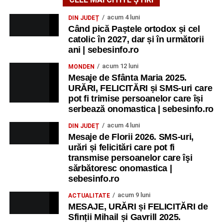
acum 4 luni
DIN JUDEȚ
Când pică Paștele ortodox și cel
catolic în 2027, dar și în următorii
ani | sebesinfo.ro
acum 12 luni
MONDEN
Mesaje de Sfânta Maria 2025.
URĂRI, FELICITĂRI și SMS-uri care
pot fi trimise persoanelor care își
serbează onomastica | sebesinfo.ro
acum 4 luni
DIN JUDEȚ
Mesaje de Florii 2026. SMS-uri,
urări și felicitări care pot fi
transmise persoanelor care îşi
sărbătoresc onomastica |
sebesinfo.ro
acum 9 luni
ACTUALITATE
MESAJE, URĂRI și FELICITĂRI de
Sfinții Mihail și Gavrill 2025.