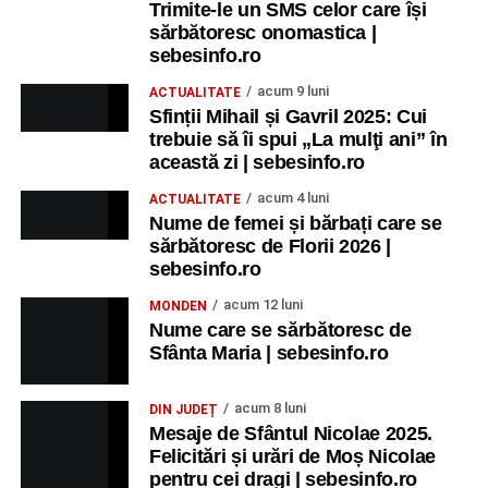
Trimite-le un SMS celor care își
sărbătoresc onomastica |
sebesinfo.ro
acum 9 luni
ACTUALITATE
Sfinții Mihail și Gavril 2025: Cui
trebuie să îi spui „La mulţi ani” în
această zi | sebesinfo.ro
acum 4 luni
ACTUALITATE
Nume de femei și bărbați care se
sărbătoresc de Florii 2026 |
sebesinfo.ro
acum 12 luni
MONDEN
Nume care se sărbătoresc de
Sfânta Maria | sebesinfo.ro
acum 8 luni
DIN JUDEȚ
Mesaje de Sfântul Nicolae 2025.
Felicitări și urări de Moș Nicolae
pentru cei dragi | sebesinfo.ro