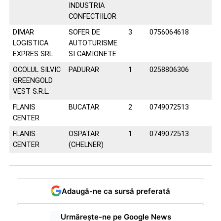
INDUSTRIA
CONFECTIILOR
DIMAR
SOFER DE
3
0756064618
LOGISTICA
AUTOTURISME
EXPRES SRL
SI CAMIONETE
OCOLUL SILVIC
PADURAR
1
0258806306
GREENGOLD
VEST S.R.L.
FLANIS
BUCATAR
2
0749072513
CENTER
FLANIS
OSPATAR
1
0749072513
CENTER
(CHELNER)
Adaugă-ne ca sursă preferată
Urmărește-ne pe Google News