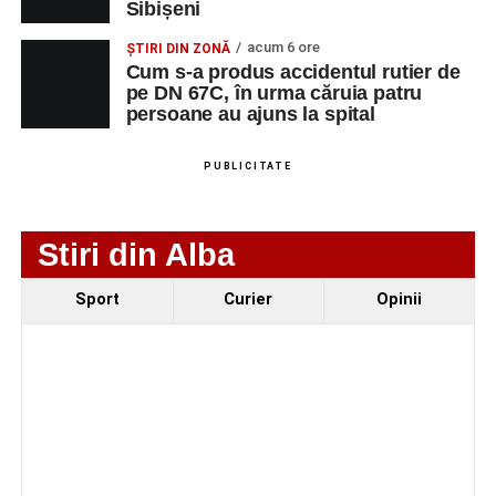
Sibișeni
SRL
NECALIFICAT LA
DEMOLAREA
acum 6 ore
ȘTIRI DIN ZONĂ
CLADIRILOR,
Cum s-a produs accidentul rutier de
CAPTUSELI
pe DN 67C, în urma căruia patru
persoane au ajuns la spital
ZIDARIE, PLACI
MOZAIC,
FAIANTA,
PUBLICITATE
GRESIE,
PARCHET
Stiri din Alba
CXN MEGALUX
FAIANTAR
2
0729399259
CONSTRUCT SRL
Sport
Curier
Opinii
CXN MEGALUX
FIERAR
2
0729399259
CONSTRUCT SRL
BETONIST
CXN MEGALUX
DULGHER
2
0729399259
CONSTRUCT SRL
(EXCLUSIV
RESTAURATOR)
TECHNOCRAFT
PROIECTANT
1
0743348650
SYSTEMS SRL
INGINER