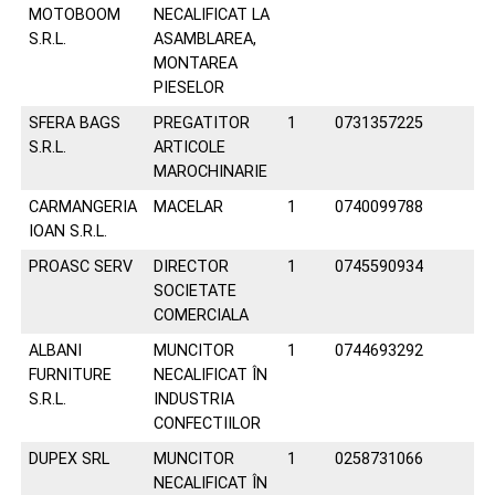
MOTOBOOM
NECALIFICAT LA
S.R.L.
ASAMBLAREA,
MONTAREA
PIESELOR
SFERA BAGS
PREGATITOR
1
0731357225
S.R.L.
ARTICOLE
MAROCHINARIE
CARMANGERIA
MACELAR
1
0740099788
IOAN S.R.L.
PROASC SERV
DIRECTOR
1
0745590934
SOCIETATE
COMERCIALA
ALBANI
MUNCITOR
1
0744693292
FURNITURE
NECALIFICAT ÎN
S.R.L.
INDUSTRIA
CONFECTIILOR
DUPEX SRL
MUNCITOR
1
0258731066
NECALIFICAT ÎN