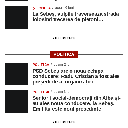
CALITATE
acum 9 luni
ŞTIREA TA
La Sebeș, vulpile traverseaza strada
BELLA ARTE ADDA
MAROCHINER-
5
0745580122
folosind trecerea de pietoni…
SRL
CONFECTIONER
MAROCHINARIE,
DUPA
PUBLICITATE
COMANDA
CONSTRUCŢII ŞI
MUNCITOR
1
0358401269
POLITICĂ
SERVICII SRL
NECALIFICAT LA
ASAMBLAREA,
acum 2 luni
POLITICĂ
MONTAREA
PSD Sebeș are o nouă echipă
PIESELOR
conducere: Radu Cristian a fost ales
președinte al organizației
SC SALV METAL
MASINIST LA
1
0742212382
SRL
MASINI
acum 3 luni
POLITICĂ
SPECIALE DE
Seniorii social-democrați din Alba și-
ASCHIERE
au ales noua conducere, la Sebeș.
Emil Itu este noul președinte
TRIMODA SRL
VÂNZATOR
1
0755461400
CONSTRUCŢII ŞI
ASISTENT
1
0358401269
PUBLICITATE
SERVICII SRL
MANAGER