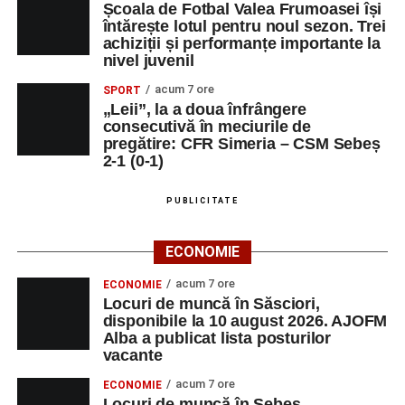
DOZA DE
OPERATOR
1
0743515200
Școala de Fotbal Valea Frumoasei își
întărește lotul pentru noul sezon. Trei
SĂNĂTATE FORTE
INTRODUCERE,
achiziții și performanțe importante la
S.R.L.
VALIDARE SI
nivel juvenil
PRELUCRARE
DATE
acum 7 ore
SPORT
„Leii”, la a doua înfrângere
DUPEX SRL
ȘEF BIROU
1
0258731066
consecutivă în meciurile de
TEHNIC
pregătire: CFR Simeria – CSM Sebeș
2-1 (0-1)
MALURA & RV SRL
SECRETARA
1
0759513510
PUBLICITATE
Adaugă-ne ca sursă preferată
ECONOMIE
acum 7 ore
ECONOMIE
Urmărește-ne pe Google News
Locuri de muncă în Săsciori,
disponibile la 10 august 2026. AJOFM
Alba a publicat lista posturilor
Ultimele știri din Sebeș
vacante
acum 7 ore
ECONOMIE
Incendiu la un autoturism pe Autostrada A1, în zona
Locuri de muncă în Sebeș,