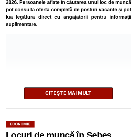
2026. Persoanele aflate în căutarea unui loc de muncă
pot consulta oferta completă de posturi vacante și pot
lua legătura direct cu angajatorii pentru informații
suplimentare.
CITEȘTE MAI MULT
AJOFM Alba a publicat lista locurilor de muncă vacante
ECONOMIE
din comuna Săsciori, valabilă la data de
10 august 2026
.
Locuri de muncă în Sebeș,
Oferta cuprinde posturi din mai multe domenii de