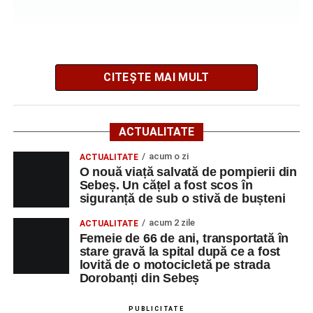
muncă disponibile în comuna Săsciori la data de 10
august 2026, precum și datele de contact ale
angajatorilor:
AGENT
OCUPAŢIA
NR.
NR.
CITEȘTE MAI MULT
LMV
TELEFON/E-
MAIL
SC Maier
OPERATOR LA
1
0752826367
ACTUALITATE
Technology Srl
MASINI-UNELTE
AJOFM Alba a publicat lista locurilor de muncă vacante
acum o zi
CU COMANDA
ACTUALITATE
O nouă viață salvată de pompierii din
din Municipiul Sebeș, valabilă la data de
10 august 2026
.
NUMERICA
Sebeș. Un cățel a fost scos în
Oferta cuprinde posturi din mai multe domenii de
siguranță de sub o stivă de bușteni
activitate, fiind adresată atât persoanelor cu experiență,
cât și celor aflate la început de carieră.
acum 2 zile
ACTUALITATE
Femeie de 66 de ani, transportată în
Adaugă-ne ca sursă preferată
stare gravă la spital după ce a fost
Cei interesați pot consulta toate locurile de muncă
lovită de o motocicletă pe strada
disponibile accesând platforma oficială ANOFM,
Urmărește-ne pe Google News
Dorobanți din Sebeș
selectând
AJOFM Alba
, apoi secțiunea
„Persoane fizice
– Locuri de muncă vacante”
. De asemenea, informații
PUBLICITATE