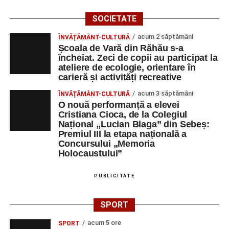
SOCIETATEA DE
INGINER
1
0258806442
SOCIETATE
PRODUCERE A
CONSTRUCTII
acum 2 săptămâni
ENERGIEI
HIDROTEHNICE
ÎNVĂȚĂMÂNT-CULTURĂ
Școala de Vară din Răhău s-a
ELECTRICE IN
încheiat. Zeci de copii au participat la
HIDROCENTRALE
ateliere de ecologie, orientare în
„HIDROELECTRICA”
carieră și activități recreative
SA BUCURESTI
SUCURSALA
acum 3 săptămâni
ÎNVĂȚĂMÂNT-CULTURĂ
O nouă performanță a elevei
HIDROCENTRALE
Cristiana Cioca, de la Colegiul
SEBES
Național „Lucian Blaga” din Sebeș:
DUPEX SRL
OPERATOR LA
1
0258731066
Premiul III la etapa națională a
Concursului „Memoria
MASINI-UNELTE
Holocaustului”
CU COMANDA
NUMERICA
PUBLICITATE
MAG GABI LINE
Conducător
1
0769232840
auto transport
SPORT
rutier de
mărfuri
acum 5 ore
SPORT