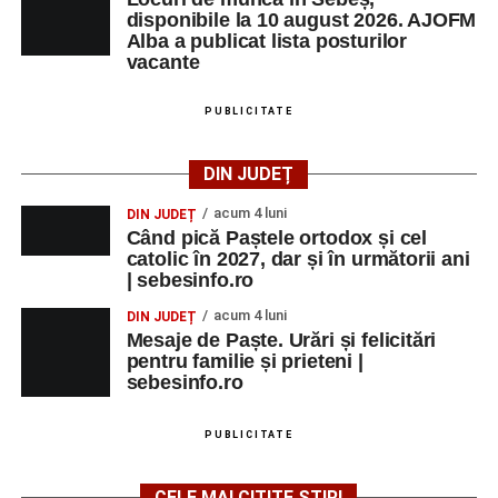
localității Sibișeni
disponibile la 10 august 2026. AJOFM
Alba a publicat lista posturilor
Școala de Fotbal Valea Frumoasei își întărește
vacante
lotul pentru noul sezon. Trei achiziții și performanțe
importante la nivel juvenil
PUBLICITATE
Cum s-a produs accidentul rutier de pe DN 67C, în
urma căruia patru persoane au ajuns la spital
DIN JUDEȚ
acum 4 luni
DIN JUDEȚ
Când pică Paștele ortodox și cel
catolic în 2027, dar și în următorii ani
| sebesinfo.ro
acum 4 luni
DIN JUDEȚ
Mesaje de Paște. Urări și felicitări
pentru familie și prieteni |
sebesinfo.ro
PUBLICITATE
CELE MAI CITITE ȘTIRI