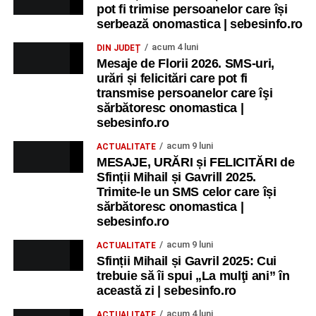
pot fi trimise persoanelor care își
serbează onomastica | sebesinfo.ro
acum 4 luni
DIN JUDEȚ
Mesaje de Florii 2026. SMS-uri,
urări și felicitări care pot fi
transmise persoanelor care îşi
sărbătoresc onomastica |
sebesinfo.ro
acum 9 luni
ACTUALITATE
MESAJE, URĂRI și FELICITĂRI de
Sfinții Mihail și Gavrill 2025.
Trimite-le un SMS celor care își
sărbătoresc onomastica |
sebesinfo.ro
acum 9 luni
ACTUALITATE
Sfinții Mihail și Gavril 2025: Cui
trebuie să îi spui „La mulţi ani” în
această zi | sebesinfo.ro
acum 4 luni
ACTUALITATE