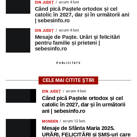
acum 4 luni
DIN JUDEȚ
Când pică Paștele ortodox și cel
catolic în 2027, dar și în următorii ani
| sebesinfo.ro
acum 4 luni
DIN JUDEȚ
Mesaje de Paște. Urări și felicitări
pentru familie și prieteni |
sebesinfo.ro
PUBLICITATE
CELE MAI CITITE ȘTIRI
acum 4 luni
DIN JUDEȚ
Când pică Paștele ortodox și cel
catolic în 2027, dar și în următorii
ani | sebesinfo.ro
acum 12 luni
MONDEN
Mesaje de Sfânta Maria 2025.
URĂRI, FELICITĂRI și SMS-uri care