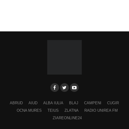
ABRUD
AIUD
ALBA IULIA
BLAJ
CAMPENI
CUGIR
OCNA MURES
TEIUS
ZLATNA
RADIO UNIREA FM
ZIAREONLINE24