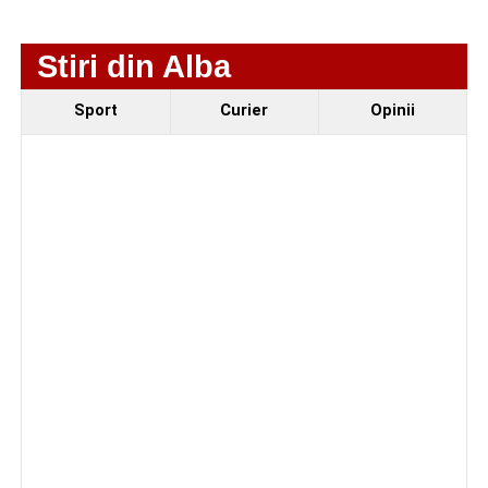
Urmărește-ne pe Google News
Stiri din Alba
Ultimele știri din Sebeș
Sport
Curier
Opinii
4–6 septembrie 2026: Prima ediție a Transylvania
Fest, la Cetatea Greavilor din Gârbova
Accident rutier la ieșirea din Șugag spre Popasul
Regelui. Intervin pompierii din Sebeș
Biciclist de 70 de ani, rănit într-un accident rutier
produs pe strada Dorobanți din Sebeș