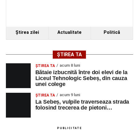
Ştirea zilei
Actualitate
Politică
ȘTIREA TA
acum 8 luni
ŞTIREA TA
Bătaie izbucnită între doi elevi de la
Liceul Tehnologic Sebeș, din cauza
unei colege
acum 9 luni
ŞTIREA TA
La Sebeș, vulpile traverseaza strada
folosind trecerea de pietoni…
PUBLICITATE