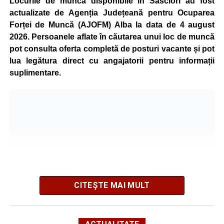
Locurile de muncă disponibile în Săsciori au fost
energetic este acoperită prin producția proprie de energie,
actualizate de Agenția Județeană pentru Ocuparea
realizată cu ajutorul panourilor fotovoltaice și al unităților
Forței de Muncă (AJOFM) Alba la data de 4 august
de cogenerare.
2026. Persoanele aflate în căutarea unui loc de muncă
pot consulta oferta completă de posturi vacante și pot
Reprezentanții companiei afirmă că vor continua
lua legătura direct cu angajatorii pentru informații
colaborarea cu autoritățile și operatorii din domeniul
suplimentare.
energetic pentru a contribui la depășirea perioadei dificile
și la menținerea stabilității Sistemului Energetic Național.
Adaugă-ne ca sursă preferată
Urmărește-ne pe Google News
CITEȘTE MAI MULT
Ultimele știri din Sebeș
4–6 septembrie 2026: Prima ediție a Transylvania