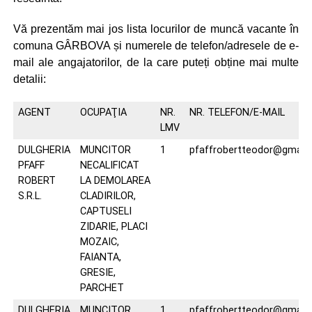
Vă prezentăm mai jos lista locurilor de muncă vacante în
comuna GÂRBOVA și numerele de telefon/adresele de e-
mail ale angajatorilor, de la care puteți obține mai multe
detalii:
AGENT
OCUPAŢIA
NR.
NR. TELEFON/E-MAIL
LMV
DULGHERIA
MUNCITOR
1
pfaffrobertteodor@gmail
PFAFF
NECALIFICAT
ROBERT
LA DEMOLAREA
S.R.L.
CLADIRILOR,
CAPTUSELI
ZIDARIE, PLACI
MOZAIC,
FAIANTA,
GRESIE,
PARCHET
DULGHERIA
MUNCITOR
1
pfaffrobertteodor@gmail