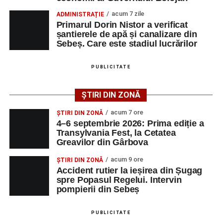
programul de lucru și procesul de recrutare.
acum 7 zile
ADMINISTRAȚIE
Primarul Dorin Nistor a verificat
Mai jos puteți consulta lista completă a locurilor de
șantierele de apă și canalizare din
muncă disponibile în comuna Săsciori la data de 4
Sebeș. Care este stadiul lucrărilor
august 2026, precum și datele de contact ale
angajatorilor:
PUBLICITATE
AGENT
OCUPAŢIA
NR.
NR.
ȘTIRI DIN ZONĂ
LMV
TELEFON/E-
MAIL
acum 7 ore
ȘTIRI DIN ZONĂ
4–6 septembrie 2026: Prima ediție a
SC Maier
OPERATOR LA
1
0752826367
Transylvania Fest, la Cetatea
Technology Srl
MASINI-UNELTE
Greavilor din Gârbova
CU COMANDA
NUMERICA
acum 9 ore
ȘTIRI DIN ZONĂ
Accident rutier la ieșirea din Șugag
spre Popasul Regelui. Intervin
pompierii din Sebeș
Adaugă-ne ca sursă preferată
PUBLICITATE