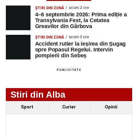
MAIL
acum 2 ore
ȘTIRI DIN ZONĂ
4–6 septembrie 2026: Prima ediție a
SC Maier
OPERATOR LA
1
0752826367
Transylvania Fest, la Cetatea
Technology Srl
MASINI-UNELTE
Greavilor din Gârbova
CU COMANDA
NUMERICA
acum 3 ore
ȘTIRI DIN ZONĂ
Accident rutier la ieșirea din Șugag
spre Popasul Regelui. Intervin
pompierii din Sebeș
Adaugă-ne ca sursă preferată
PUBLICITATE
Urmărește-ne pe Google News
Stiri din Alba
Ultimele știri din Sebeș
Sport
Curier
Opinii
4–6 septembrie 2026: Prima ediție a Transylvania
Fest, la Cetatea Greavilor din Gârbova
Accident rutier la ieșirea din Șugag spre Popasul
Regelui. Intervin pompierii din Sebeș