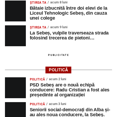
acum 8 luni
ŞTIREA TA
Bătaie izbucnită între doi elevi de la
Liceul Tehnologic Sebeș, din cauza
unei colege
acum 9 luni
ŞTIREA TA
La Sebeș, vulpile traverseaza strada
folosind trecerea de pietoni…
PUBLICITATE
POLITICĂ
acum 2 luni
POLITICĂ
PSD Sebeș are o nouă echipă
conducere: Radu Cristian a fost ales
președinte al organizației
acum 3 luni
POLITICĂ
Seniorii social-democrați din Alba și-
au ales noua conducere, la Sebeș.