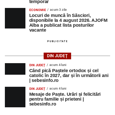
temporar
acum 3 zile
ECONOMIE
Locuri de muncă în Săsciori,
disponibile la 4 august 2026. AJOFM
Alba a publicat lista posturilor
vacante
PUBLICITATE
DIN JUDEȚ
acum 4 luni
DIN JUDEȚ
Când pică Paștele ortodox și cel
catolic în 2027, dar și în următorii ani
| sebesinfo.ro
acum 4 luni
DIN JUDEȚ
Mesaje de Paște. Urări și felicitări
pentru familie și prieteni |
sebesinfo.ro