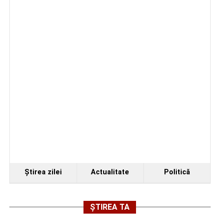
Biciclist de 70 de ani, rănit într-un accident rutier
produs pe strada Dorobanți din Sebeș
Ştirea zilei
Actualitate
Politică
ȘTIREA TA