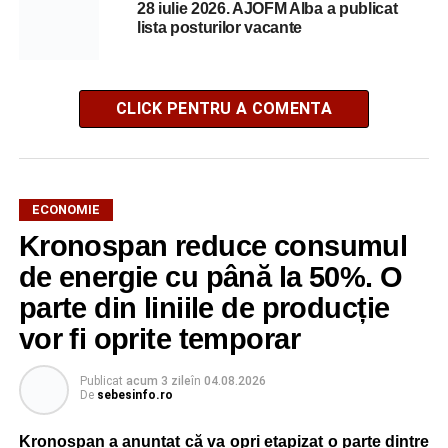
28 iulie 2026. AJOFM Alba a publicat
lista posturilor vacante
CLICK PENTRU A COMENTA
ECONOMIE
Kronospan reduce consumul
de energie cu până la 50%. O
parte din liniile de producție
vor fi oprite temporar
Publicat
acum 3 zile
în
04.08.2026
De
sebesinfo.ro
Kronospan a anunțat că va opri etapizat o parte dintre