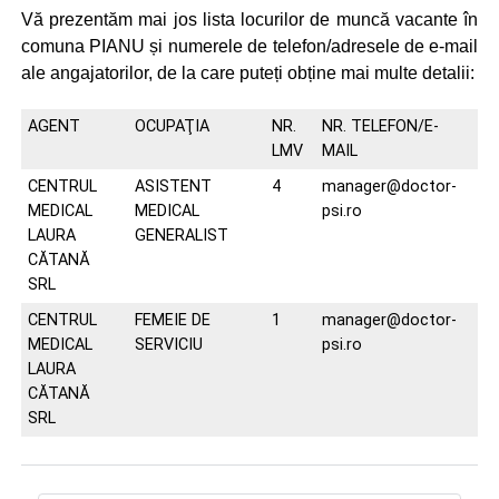
Vă prezentăm mai jos lista locurilor de muncă vacante în
comuna PIANU și numerele de telefon/adresele de e-mail
ale angajatorilor, de la care puteți obține mai multe detalii:
AGENT
OCUPAŢIA
NR.
NR. TELEFON/E-
LMV
MAIL
CENTRUL
ASISTENT
4
manager@doctor-
MEDICAL
MEDICAL
psi.ro
LAURA
GENERALIST
CĂTANĂ
SRL
CENTRUL
FEMEIE DE
1
manager@doctor-
MEDICAL
SERVICIU
psi.ro
LAURA
CĂTANĂ
SRL