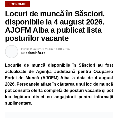
ECONOMIE
Potrivit unui comunicat al companiei, măsura va fi aplicată
Locuri de muncă în Săsciori,
gradual, în funcție de necesitățile sistemului energetic.
Reprezentanții Kronospan precizează că evoluția situației
disponibile la 4 august 2026.
este monitorizată permanent, iar activitatea va reveni la
AJOFM Alba a publicat lista
capacitate normală imediat ce condițiile vor permite.
posturilor vacante
Compania dă asigurări că oprirea temporară a unor linii
de producție nu va afecta livrările către clienți.
Publicat
acum 3 zile
în
04.08.2026
De
sebesinfo.ro
Kronospan se numără printre cei mai mari consumatori de
energie electrică din România. O parte din necesarul
Locurile de muncă disponibile în Săsciori au fost
energetic este acoperită prin producția proprie de energie,
actualizate de Agenția Județeană pentru Ocuparea
realizată cu ajutorul panourilor fotovoltaice și al unităților
Forței de Muncă (AJOFM) Alba la data de 4 august
de cogenerare.
2026. Persoanele aflate în căutarea unui loc de muncă
pot consulta oferta completă de posturi vacante și pot
Reprezentanții companiei afirmă că vor continua
lua legătura direct cu angajatorii pentru informații
colaborarea cu autoritățile și operatorii din domeniul
suplimentare.
energetic pentru a contribui la depășirea perioadei dificile
și la menținerea stabilității Sistemului Energetic Național.