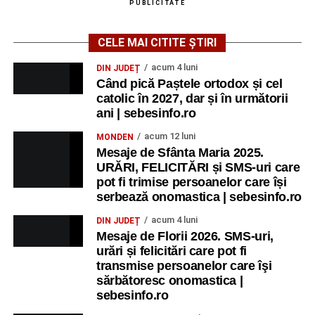
PUBLICITATE
CELE MAI CITITE ȘTIRI
acum 4 luni
DIN JUDEȚ
Când pică Paștele ortodox și cel
catolic în 2027, dar și în următorii
ani | sebesinfo.ro
acum 12 luni
MONDEN
Mesaje de Sfânta Maria 2025.
URĂRI, FELICITĂRI și SMS-uri care
pot fi trimise persoanelor care își
serbează onomastica | sebesinfo.ro
acum 4 luni
DIN JUDEȚ
Mesaje de Florii 2026. SMS-uri,
urări și felicitări care pot fi
transmise persoanelor care îşi
sărbătoresc onomastica |
sebesinfo.ro