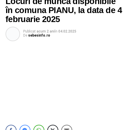
Locuri de muncă disponibile
în comuna PIANU, la data de 4
februarie 2025
Publicat
acum 2 ani
în
04.02.2025
De
sebesinfo.ro