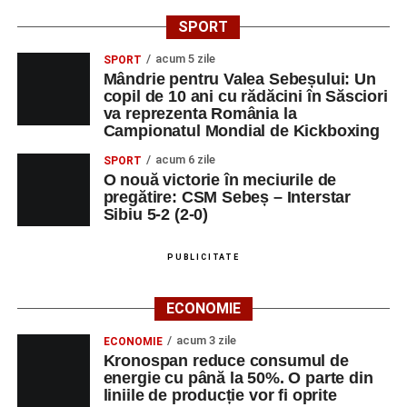
SPORT
acum 5 zile
SPORT
Mândrie pentru Valea Sebeșului: Un
copil de 10 ani cu rădăcini în Săsciori
va reprezenta România la
Campionatul Mondial de Kickboxing
acum 6 zile
SPORT
O nouă victorie în meciurile de
pregătire: CSM Sebeș – Interstar
Sibiu 5-2 (2-0)
PUBLICITATE
ECONOMIE
acum 3 zile
ECONOMIE
Kronospan reduce consumul de
energie cu până la 50%. O parte din
liniile de producție vor fi oprite