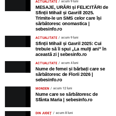
acum 9 luni
ACTUALITATE
MESAJE, URĂRI și FELICITĂRI de
Sfinții Mihail și Gavrill 2025.
Trimite-le un SMS celor care își
sărbătoresc onomastica |
sebesinfo.ro
acum 9 luni
ACTUALITATE
Sfinții Mihail și Gavril 2025: Cui
trebuie să îi spui „La mulţi ani” în
această zi | sebesinfo.ro
acum 4 luni
ACTUALITATE
Nume de femei și bărbați care se
sărbătoresc de Florii 2026 |
sebesinfo.ro
acum 12 luni
MONDEN
Nume care se sărbătoresc de
Sfânta Maria | sebesinfo.ro
acum 8 luni
DIN JUDEȚ