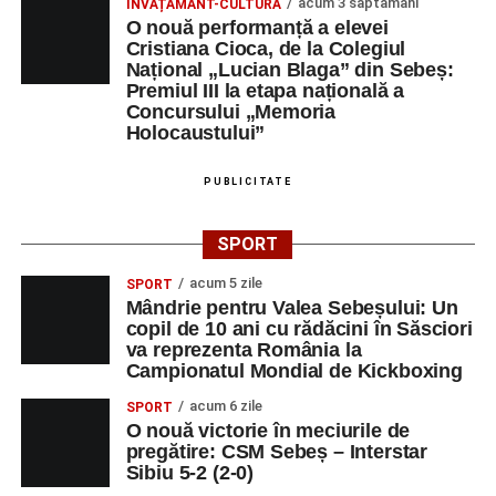
acum 3 săptămâni
ÎNVĂȚĂMÂNT-CULTURĂ
O nouă performanță a elevei
Cristiana Cioca, de la Colegiul
Național „Lucian Blaga” din Sebeș:
Premiul III la etapa națională a
Concursului „Memoria
Holocaustului”
PUBLICITATE
SPORT
acum 5 zile
SPORT
Mândrie pentru Valea Sebeșului: Un
copil de 10 ani cu rădăcini în Săsciori
va reprezenta România la
Campionatul Mondial de Kickboxing
acum 6 zile
SPORT
O nouă victorie în meciurile de
pregătire: CSM Sebeș – Interstar
Sibiu 5-2 (2-0)