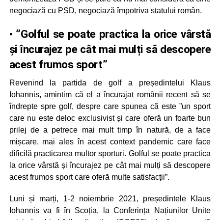
negociază cu PSD, negociază împotriva statului român.
• ”Golful se poate practica la orice vârstă
și încurajez pe cât mai mulți să descopere
acest frumos sport”
Revenind la partida de golf a președintelui Klaus
Iohannis, amintim că el a încurajat românii recent să se
îndrepte spre golf, despre care spunea că este ”un sport
care nu este deloc exclusivist și care oferă un foarte bun
prilej de a petrece mai mult timp în natură, de a face
mișcare, mai ales în acest context pandemic care face
dificilă practicarea multor sporturi. Golful se poate practica
la orice vârstă și încurajez pe cât mai mulți să descopere
acest frumos sport care oferă multe satisfacții”.
Luni și marți, 1-2 noiembrie 2021, președintele Klaus
Iohannis va fi în Scoția, la Conferința Națiunilor Unite