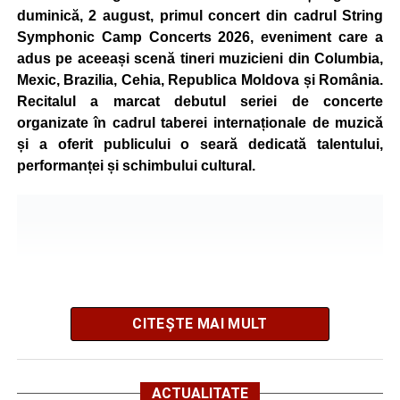
mountain bike. La finalul întrecerii, cei mai bine clasați
duminică, 2 august, primul concert din cadrul String
concurenți vor fi recompensați cu premii în bani și premii
Symphonic Camp Concerts 2026, eveniment care a
oferite de partenerii evenimentului.
adus pe aceeași scenă tineri muzicieni din Columbia,
Mexic, Brazilia, Cehia, Republica Moldova și România.
Înaintea zilei de concurs, participanții își vor putea ridica
Recitalul a marcat debutul seriei de concerte
numerele de concurs, confirma înscrierile online sau se
organizate în cadrul taberei internaționale de muzică
vor putea înscrie direct la competiție în cadrul Punctului
și a oferit publicului o seară dedicată talentului,
Oficial de Înscrieri și Informații (Race Office), care va
performanței și schimbului cultural.
funcționa după următorul program:
• vineri, 21 august, între orele 17:00 și 20:00, în Piața
Primăriei Sebeș;
• sâmbătă, 22 august, între orele 10:00 și 20:00, pe platoul
Centrului Cultural „Lucian Blaga” Sebeș;
• sâmbătă, 22 august, între orele 17:00 și 20:00, la Râpa
Roșie, unde vor avea loc și antrenamente libere pe
CITEȘTE MAI MULT
traseul de concurs.
Startul competiției va fi dat duminică, 23 august 2026, la
ACTUALITATE