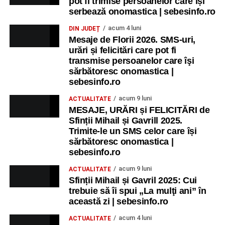
pot fi trimise persoanelor care își
serbează onomastica | sebesinfo.ro
acum 4 luni
DIN JUDEȚ
Mesaje de Florii 2026. SMS-uri,
urări și felicitări care pot fi
transmise persoanelor care îşi
sărbătoresc onomastica |
sebesinfo.ro
acum 9 luni
ACTUALITATE
MESAJE, URĂRI și FELICITĂRI de
Sfinții Mihail și Gavrill 2025.
Trimite-le un SMS celor care își
sărbătoresc onomastica |
sebesinfo.ro
acum 9 luni
ACTUALITATE
Sfinții Mihail și Gavril 2025: Cui
trebuie să îi spui „La mulţi ani” în
această zi | sebesinfo.ro
acum 4 luni
ACTUALITATE