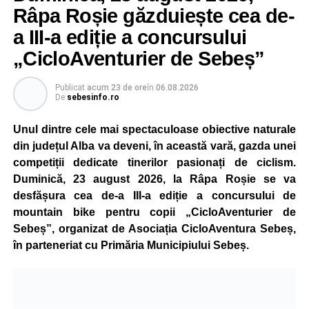
Râpa Roșie găzduiește cea de-
a III-a ediție a concursului
„CicloAventurier de Sebeș”
Publicat
acum 23 de ore
în
06.08.2026
De
sebesinfo.ro
Unul dintre cele mai spectaculoase obiective naturale
din județul Alba va deveni, în această vară, gazda unei
competiții dedicate tinerilor pasionați de ciclism.
Duminică, 23 august 2026, la Râpa Roșie se va
desfășura cea de-a III-a ediție a concursului de
mountain bike pentru copii „CicloAventurier de
Sebeș”, organizat de Asociația CicloAventura Sebeș,
în parteneriat cu Primăria Municipiului Sebeș.