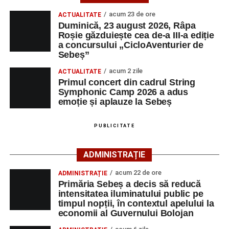
ora 10:00, la Râpa Roșie.
acum 23 de ore
ACTUALITATE
Duminică, 23 august 2026, Râpa
Înscrierile online sunt deschise până în 22 august 2026 și
Roșie găzduiește cea de-a III-a ediție
pot fi efectuate pe site-ul
www.cicloaventura.ro
.
String Symphonic Camp 2026 reunește tineri
a concursului „CicloAventurier de
instrumentiști din 6 țări, alături de voluntari și foști elevi ai
Sebeș”
Liceului de Arte „Regina Maria”, din Alba Iulia, care
acum 2 zile
ACTUALITATE
participă, timp de o săptămână, la cursuri de
Primul concert din cadrul String
Adaugă-ne ca sursă preferată
perfecționare, repetiții și activități artistice desfășurate sub
Symphonic Camp 2026 a adus
îndrumarea unor profesori și mentori.
emoție și aplauze la Sebeș
Urmărește-ne pe Google News
PUBLICITATE
Ultimele știri din Sebeș
ADMINISTRAȚIE
Primăria Sebeș a decis să reducă intensitatea
acum 22 de ore
ADMINISTRAȚIE
iluminatului public pe timpul nopții, în contextul
Primăria Sebeș a decis să reducă
apelului la economii al Guvernului Bolojan
intensitatea iluminatului public pe
timpul nopții, în contextul apelului la
Duminică, 23 august 2026, Râpa Roșie găzduiește
economii al Guvernului Bolojan
cea de-a III-a ediție a concursului „CicloAventurier