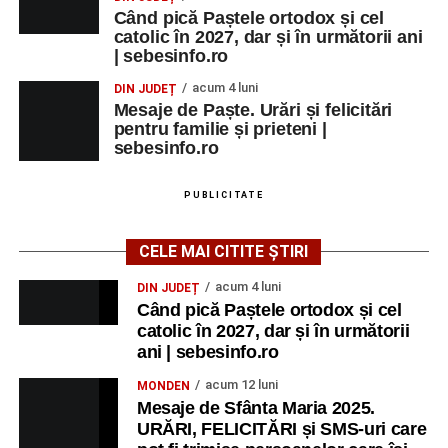
Când pică Paștele ortodox și cel
catolic în 2027, dar și în următorii ani
| sebesinfo.ro
acum 4 luni
DIN JUDEȚ
Mesaje de Paște. Urări și felicitări
pentru familie și prieteni |
sebesinfo.ro
PUBLICITATE
CELE MAI CITITE ȘTIRI
acum 4 luni
DIN JUDEȚ
Când pică Paștele ortodox și cel
catolic în 2027, dar și în următorii
ani | sebesinfo.ro
acum 12 luni
MONDEN
Mesaje de Sfânta Maria 2025.
URĂRI, FELICITĂRI și SMS-uri care