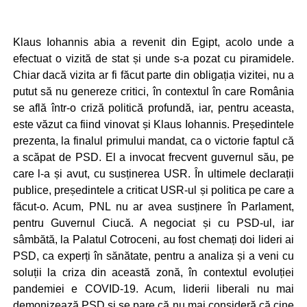
Klaus Iohannis abia a revenit din Egipt, acolo unde a
efectuat o vizită de stat și unde s-a pozat cu piramidele.
Chiar dacă vizita ar fi făcut parte din obligația vizitei, nu a
putut să nu genereze critici, în contextul în care România
se află într-o criză politică profundă, iar, pentru aceasta,
este văzut ca fiind vinovat și Klaus Iohannis. Președintele
prezenta, la finalul primului mandat, ca o victorie faptul că
a scăpat de PSD. El a invocat frecvent guvernul său, pe
care l-a și avut, cu susținerea USR. În ultimele declarații
publice, președintele a criticat USR-ul și politica pe care a
făcut-o. Acum, PNL nu ar avea susținere în Parlament,
pentru Guvernul Ciucă. A negociat și cu PSD-ul, iar
sâmbătă, la Palatul Cotroceni, au fost chemați doi lideri ai
PSD, ca experți în sănătate, pentru a analiza și a veni cu
soluții la criza din această zonă, în contextul evoluției
pandemiei e COVID-19. Acum, liderii liberali nu mai
demonizează PSD și se pare că nu mai consideră că cine