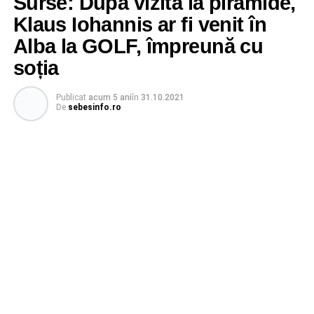
Surse: După vizita la piramide,
Klaus Iohannis ar fi venit în
Alba la GOLF, împreună cu
soția
Publicat
acum 5 ani
în
31.10.2021
De
sebesinfo.ro