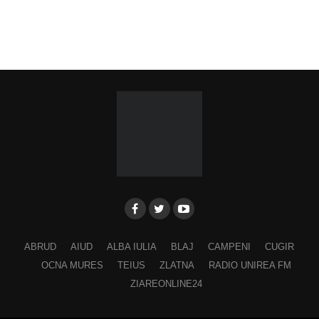
ABRUD
AIUD
ALBA IULIA
BLAJ
CAMPENI
CUGIR
OCNA MURES
TEIUS
ZLATNA
RADIO UNIREA FM
ZIAREONLINE24