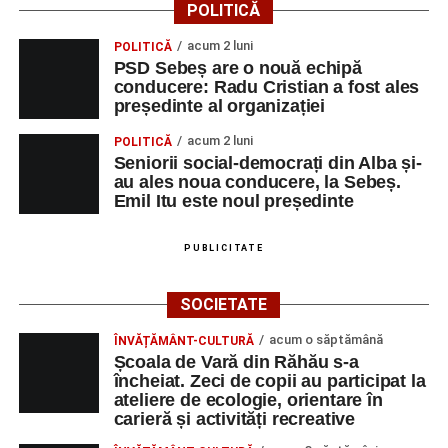
POLITICĂ
apelului la economii al Guvernului Bolojan
acum 2 luni
POLITICĂ
Duminică, 23 august 2026, Râpa Roșie găzduiește
PSD Sebeș are o nouă echipă
cea de-a III-a ediție a concursului „CicloAventurier
conducere: Radu Cristian a fost ales
de Sebeș”
președinte al organizației
Primul concert din cadrul String Symphonic Camp
acum 2 luni
POLITICĂ
2026 a adus emoție și aplauze la Sebeș
Seniorii social-democrați din Alba și-
au ales noua conducere, la Sebeș.
Emil Itu este noul președinte
PUBLICITATE
SOCIETATE
acum o săptămână
ÎNVĂȚĂMÂNT-CULTURĂ
Școala de Vară din Răhău s-a
încheiat. Zeci de copii au participat la
ateliere de ecologie, orientare în
carieră și activități recreative