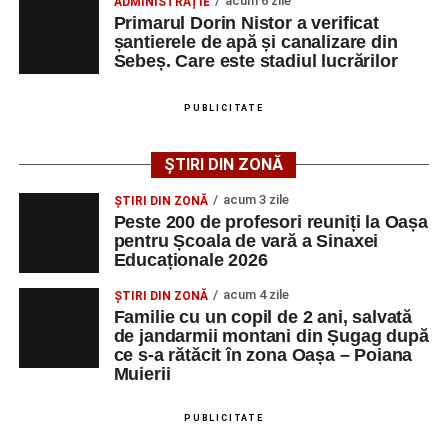
de Sebeș”
acum 6 zile
ADMINISTRAȚIE
Primarul Dorin Nistor a verificat
Primul concert din cadrul String Symphonic Camp
șantierele de apă și canalizare din
2026 a adus emoție și aplauze la Sebeș
Sebeș. Care este stadiul lucrărilor
După mai multe zile de pregătire intensivă, participanții
au venit la Sebeș și au susținut un recital apreciat de
PUBLICITATE
public. Fiecare interpretare a evidențiat nivelul artistic al
tinerilor muzicieni și munca depusă în cadrul taberei, iar
ȘTIRI DIN ZONĂ
spectatorii au răsplătit prestațiile cu aplauze îndelungate.
acum 3 zile
ȘTIRI DIN ZONĂ
Peste 200 de profesori reuniți la Oașa
pentru Școala de vară a Sinaxei
Educaționale 2026
acum 4 zile
ȘTIRI DIN ZONĂ
Familie cu un copil de 2 ani, salvată
de jandarmii montani din Șugag după
ce s-a rătăcit în zona Oașa – Poiana
Muierii
PUBLICITATE