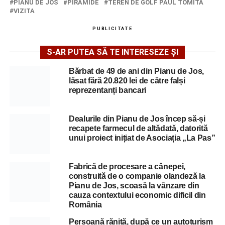
PIANU DE JOS
PIRAMIDE
TEREN DE GOLF PAUL TOMITA
VIZITA
PUBLICITATE
S-AR PUTEA SĂ TE INTERESEZE ȘI
Bărbat de 49 de ani din Pianu de Jos,
lăsat fără 20.820 lei de către falși
reprezentanți bancari
Dealurile din Pianu de Jos încep să-și
recapete farmecul de altădată, datorită
unui proiect inițiat de Asociația „La Pas”
Fabrică de procesare a cânepei,
construită de o companie olandeză la
Pianu de Jos, scoasă la vânzare din
cauza contextului economic dificil din
România
Persoană rănită, după ce un autoturism