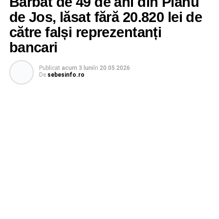
Bărbat de 49 de ani din Pianu
de Jos, lăsat fără 20.820 lei de
către falși reprezentanți
bancari
Publicat
acum 3 luni
în
20.05.2026
De
sebesinfo.ro