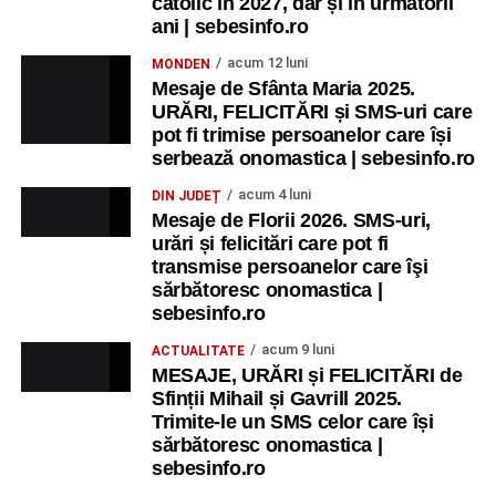
catolic în 2027, dar și în următorii
ani | sebesinfo.ro
acum 12 luni
MONDEN
Mesaje de Sfânta Maria 2025.
URĂRI, FELICITĂRI și SMS-uri care
pot fi trimise persoanelor care își
serbează onomastica | sebesinfo.ro
acum 4 luni
DIN JUDEȚ
Mesaje de Florii 2026. SMS-uri,
urări și felicitări care pot fi
transmise persoanelor care îşi
sărbătoresc onomastica |
sebesinfo.ro
acum 9 luni
ACTUALITATE
MESAJE, URĂRI și FELICITĂRI de
Sfinții Mihail și Gavrill 2025.
Trimite-le un SMS celor care își
sărbătoresc onomastica |
sebesinfo.ro