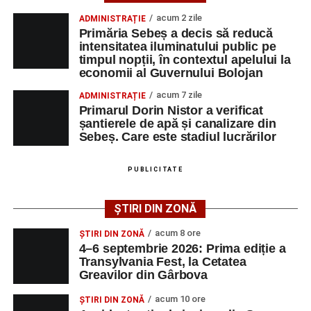
un reper pentru comunitate, pentru istoria locului și pentru
acum 2 zile
ADMINISTRAȚIE
4–6 septembrie 2026: Prima ediție a Transylvania
toți cei care cred că trecutul poate deveni motor de
Primăria Sebeș a decis să reducă
Fest, la Cetatea Greavilor din Gârbova
dezvoltare pentru prezent”
, a declarat Alexandru Radu,
intensitatea iluminatului public pe
timpul nopții, în contextul apelului la
președintele Asociației AGORA – Născuți Liberi.
Accident rutier la ieșirea din Șugag spre Popasul
economii al Guvernului Bolojan
Regelui. Intervin pompierii din Sebeș
Transylvania Fest va avea loc în perioada
4–6
acum 7 zile
ADMINISTRAȚIE
Biciclist de 70 de ani, rănit într-un accident rutier
septembrie 2026
, la
Cetatea Greavilor din Gârbova
.
Primarul Dorin Nistor a verificat
produs pe strada Dorobanți din Sebeș
șantierele de apă și canalizare din
Intrarea este liberă pe întreaga durată a evenimentului.
Sebeș. Care este stadiul lucrărilor
PUBLICITATE
Adaugă-ne ca sursă preferată
ȘTIRI DIN ZONĂ
Urmărește-ne pe Google News
acum 8 ore
ȘTIRI DIN ZONĂ
4–6 septembrie 2026: Prima ediție a
Transylvania Fest, la Cetatea
Ultimele știri din Sebeș
Greavilor din Gârbova
4–6 septembrie 2026: Prima ediție a Transylvania
acum 10 ore
ȘTIRI DIN ZONĂ
Fest, la Cetatea Greavilor din Gârbova