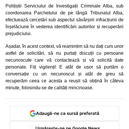
Polițiștii Serviciului de Investigații Criminale Alba, sub
coordonarea Parchetului de pe lângă Tribunalul Alba,
efectuează cercetări sub aspectul săvârșirii infracțiunii de
înșelăciune în vederea identificării autorilor și recuperării
prejudiciului.
Așadar, în acest context, vă reamintim să nu dați curs unor
astfel de solicitări, să nu purtați discuții cu persoane
necunoscute care vă contactează și vă solicită date
personale. Fiți vigilenți! E atât de ușor să purtăm o
conversație cu un necunoscut și atât de greu să
recuperăm ceea ce acesta a reușit să obțină în câteva
minute, folosindu-se de calități mincinoase.
Adaugă-ne ca sursă preferată
Urmărește-ne pe Google News