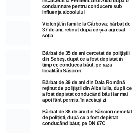
încarcerat la Penitenciarul Aiud după o
condamnare pentru conducere sub
influența alcoolului
Violență în familie la Gârbova: bărbat de
37 de ani, reținut după ce și-a agresat
soția
Bărbat de 35 de ani cercetat de polițiștii
din Sebeș, după ce a fost depistat în
timp ce conducea băut, pe raza
localității Săsciori
Bărbat de 39 de ani din Daia Română
reținut de polițiștii din Alba Iulia, după ce
a fost depistat conducând băut iar mai
apoi fără permis, în aceiași zi
Bărbat de 38 de ani din Săsciori cercetat
de polițiști, după ce a fost depistat
conducând băut, pe DN 67C