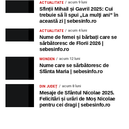
acum 9 luni
ACTUALITATE
Sfinții Mihail și Gavril 2025: Cui
trebuie să îi spui „La mulţi ani” în
această zi | sebesinfo.ro
acum 4 luni
ACTUALITATE
Nume de femei și bărbați care se
sărbătoresc de Florii 2026 |
sebesinfo.ro
acum 12 luni
MONDEN
Nume care se sărbătoresc de
Sfânta Maria | sebesinfo.ro
acum 8 luni
DIN JUDEȚ
Mesaje de Sfântul Nicolae 2025.
Felicitări și urări de Moș Nicolae
pentru cei dragi | sebesinfo.ro