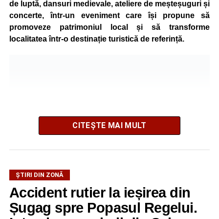
de luptă, dansuri medievale, ateliere de meșteșuguri și
concerte, într-un eveniment care își propune să
promoveze patrimoniul local și să transforme
localitatea într-o destinație turistică de referință.
CITEȘTE MAI MULT
ȘTIRI DIN ZONĂ
Festivalul este organizat de
Asociația AGORA – Născuți
Accident rutier la ieșirea din
Liberi
, în parteneriat cu
Primăria Comunei Gârbova
și
Șugag spre Popasul Regelui.
Ordinul Cetății Mühlbach
, iar accesul publicului va fi
gratuit pe întreaga durată a manifestării.