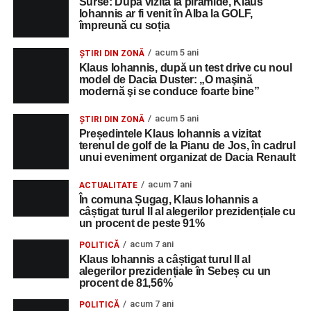
Surse: După vizita la piramide, Klaus
Iohannis ar fi venit în Alba la GOLF,
împreună cu soția
acum 5 ani
ȘTIRI DIN ZONĂ
Klaus Iohannis, după un test drive cu noul
model de Dacia Duster: „O maşină
modernă şi se conduce foarte bine”
acum 5 ani
ȘTIRI DIN ZONĂ
Președintele Klaus Iohannis a vizitat
terenul de golf de la Pianu de Jos, în cadrul
unui eveniment organizat de Dacia Renault
acum 7 ani
ACTUALITATE
În comuna Șugag, Klaus Iohannis a
câștigat turul II al alegerilor prezidențiale cu
un procent de peste 91%
acum 7 ani
POLITICĂ
Klaus Iohannis a câștigat turul II al
alegerilor prezidențiale în Sebeș cu un
procent de 81,56%
acum 7 ani
POLITICĂ