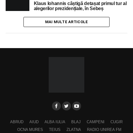
Klaus Iohannis câștigă detașat primul tur al
alegerilor prezidențiale, în Sebeș
MAI MULTE ARTICOLE
ABRUD
AIUD
ALBA IULIA
BLAJ
CAMPENI
CUGIR
OCNA MURES
TEIUS
ZLATNA
RADIO UNIREA FM