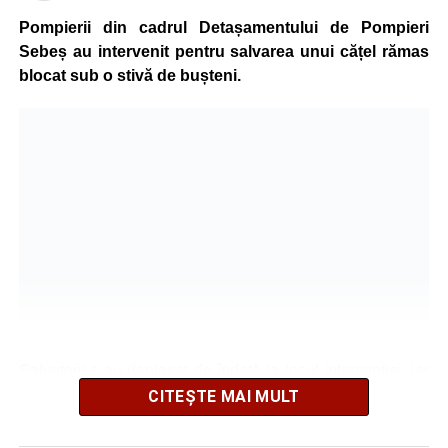
Pompierii din cadrul Detașamentului de Pompieri
Sebeș au intervenit pentru salvarea unui cățel rămas
blocat sub o stivă de bușteni.
Salvatorii s-au deplasat de îndată la locul intervenției, iar
după o operațiune de scurtă durată au reușit să extragă
CITEȘTE MAI MULT
animalul în siguranță. Cățelul a fost scos teafăr și
nevătămat, spre bucuria celor care au asistat la