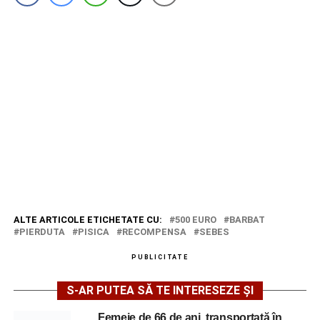
ALTE ARTICOLE ETICHETATE CU:
500 EURO
BARBAT
PIERDUTA
PISICA
RECOMPENSA
SEBES
PUBLICITATE
S-AR PUTEA SĂ TE INTERESEZE ȘI
Femeie de 66 de ani, transportată în