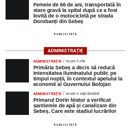
fi surprins și accidentat o femeie de 66 de ani, din Sebeș,
Femeie de 66 de ani, transportată în
stare gravă la spital după ce a fost
care traversa strada printr-un loc nepermis.
lovită de o motocicletă pe strada
Dorobanți din Sebeș
În urma impactului, femeia a suferit leziuni corporale
grave și a fost transportată la spital pentru acordarea de
PUBLICITATE
îngrijiri medicale de specialitate.
ADMINISTRAȚIE
Motociclistul a fost testat cu aparatul etilotest, rezultatul
fiind negativ.
acum 3 zile
ADMINISTRAȚIE
Primăria Sebeș a decis să reducă
Polițiștii continuă cercetările pentru stabilirea tuturor
intensitatea iluminatului public pe
împrejurărilor în care s-a produs accidentul, în cadrul unui
timpul nopții, în contextul apelului la
economii al Guvernului Bolojan
dosar penal întocmit pentru săvârșirea infracțiunii de
vătămare corporală din culpă.
acum o săptămână
ADMINISTRAȚIE
Primarul Dorin Nistor a verificat
șantierele de apă și canalizare din
Sebeș. Care este stadiul lucrărilor
Adaugă-ne ca sursă preferată
PUBLICITATE