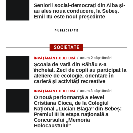
Seniorii social-democrați din Alba și-
au ales noua conducere, la Sebeș.
Emil Itu este noul președinte
PUBLICITATE
SOCIETATE
acum 2 săptămâni
ÎNVĂȚĂMÂNT-CULTURĂ
Școala de Vară din Răhău s-a
încheiat. Zeci de copii au participat la
ateliere de ecologie, orientare în
carieră și activități recreative
acum 3 săptămâni
ÎNVĂȚĂMÂNT-CULTURĂ
O nouă performanță a elevei
Cristiana Cioca, de la Colegiul
Național „Lucian Blaga” din Sebeș:
Premiul III la etapa națională a
Concursului „Memoria
Holocaustului”