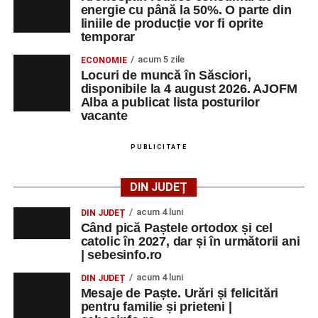
energie cu până la 50%. O parte din
liniile de producție vor fi oprite
temporar
acum 5 zile
ECONOMIE
Locuri de muncă în Săsciori,
disponibile la 4 august 2026. AJOFM
Alba a publicat lista posturilor
vacante
PUBLICITATE
DIN JUDEȚ
acum 4 luni
DIN JUDEȚ
Când pică Paștele ortodox și cel
catolic în 2027, dar și în următorii ani
| sebesinfo.ro
acum 4 luni
DIN JUDEȚ
Mesaje de Paște. Urări și felicitări
pentru familie și prieteni |