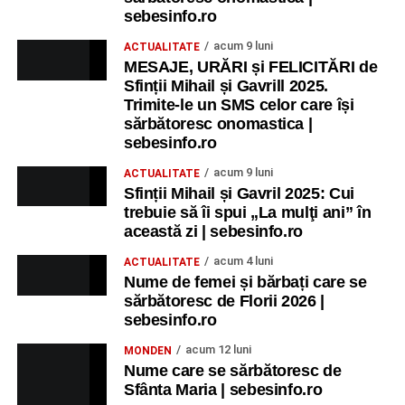
sebesinfo.ro
acum 9 luni
ACTUALITATE
MESAJE, URĂRI și FELICITĂRI de
Sfinții Mihail și Gavrill 2025.
Trimite-le un SMS celor care își
sărbătoresc onomastica |
sebesinfo.ro
acum 9 luni
ACTUALITATE
Sfinții Mihail și Gavril 2025: Cui
trebuie să îi spui „La mulţi ani” în
această zi | sebesinfo.ro
acum 4 luni
ACTUALITATE
Nume de femei și bărbați care se
sărbătoresc de Florii 2026 |
sebesinfo.ro
acum 12 luni
MONDEN
Nume care se sărbătoresc de
Sfânta Maria | sebesinfo.ro