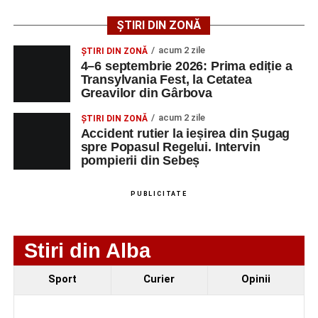
Urmărește-ne pe Google News
ȘTIRI DIN ZONĂ
Ultimele știri din Sebeș
acum 2 zile
ȘTIRI DIN ZONĂ
4–6 septembrie 2026: Prima ediție a
O nouă viață salvată de pompierii din Sebeș. Un
Transylvania Fest, la Cetatea
Greavilor din Gârbova
cățel a fost scos în siguranță de sub o stivă de
bușteni
acum 2 zile
ȘTIRI DIN ZONĂ
Accident rutier la ieșirea din Șugag
Femeie de 66 de ani, transportată în stare gravă la
spre Popasul Regelui. Intervin
spital după ce a fost lovită de o motocicletă pe
pompierii din Sebeș
strada Dorobanți din Sebeș
Accident pe strada Dorobanți din Sebeș: fermeie
PUBLICITATE
de 66 de ani rănită grav, după ce a fost lovită de o
motocicletă
Stiri din Alba
Sport
Curier
Opinii