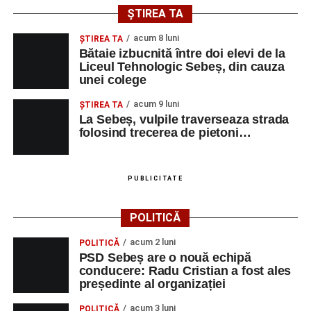
ȘTIREA TA
acum 8 luni
ŞTIREA TA
Bătaie izbucnită între doi elevi de la
Liceul Tehnologic Sebeș, din cauza
unei colege
acum 9 luni
ŞTIREA TA
La Sebeș, vulpile traverseaza strada
folosind trecerea de pietoni…
PUBLICITATE
POLITICĂ
acum 2 luni
POLITICĂ
PSD Sebeș are o nouă echipă
conducere: Radu Cristian a fost ales
președinte al organizației
acum 3 luni
POLITICĂ