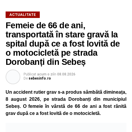
intervenție.
ACTUALITATE
Pentru pompierii din Sebeș, fiecare misiune este
Femeie de 66 de ani,
importantă, indiferent dacă este vorba despre salvarea
transportată în stare gravă la
unei persoane sau a unui animal.
spital după ce a fost lovită de
„Pentru noi, fiecare viață contează!”
, au transmis
o motocicletă pe strada
reprezentanții ISU Alba.
Dorobanți din Sebeș
Publicat
acum o zi
în
08.08.2026
Adaugă-ne ca sursă preferată
De
sebesinfo.ro
Un accident rutier grav s-a produs sâmbătă dimineața,
Urmărește-ne pe Google News
8 august 2026, pe strada Dorobanți din municipiul
Sebeș. O femeie în vârstă de 66 de ani a fost rănită
Ultimele știri din Sebeș
grav după ce a fost lovită de o motocicletă.
O nouă viață salvată de pompierii din Sebeș. Un
cățel a fost scos în siguranță de sub o stivă de