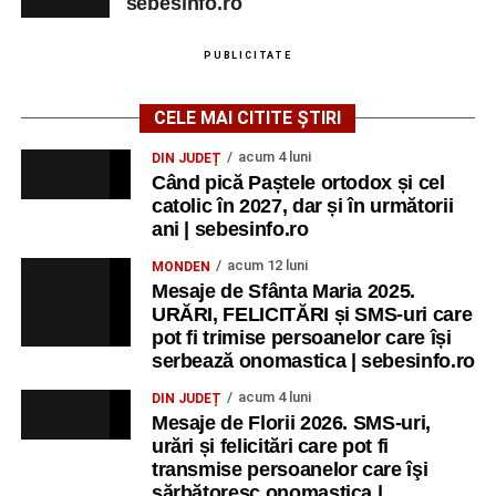
sebesinfo.ro
PUBLICITATE
CELE MAI CITITE ȘTIRI
acum 4 luni
DIN JUDEȚ
Când pică Paștele ortodox și cel
catolic în 2027, dar și în următorii
ani | sebesinfo.ro
acum 12 luni
MONDEN
Mesaje de Sfânta Maria 2025.
URĂRI, FELICITĂRI și SMS-uri care
pot fi trimise persoanelor care își
serbează onomastica | sebesinfo.ro
acum 4 luni
DIN JUDEȚ
Mesaje de Florii 2026. SMS-uri,
urări și felicitări care pot fi
transmise persoanelor care îşi
sărbătoresc onomastica |