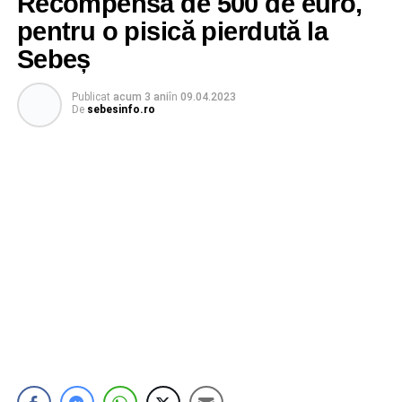
Recompensă de 500 de euro,
pentru o pisică pierdută la
Sebeș
Publicat
acum 3 ani
în
09.04.2023
De
sebesinfo.ro