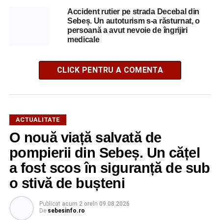
Accident rutier pe strada Decebal din
Sebeș. Un autoturism s-a răsturnat, o
persoană a avut nevoie de îngrijiri
medicale
CLICK PENTRU A COMENTA
ACTUALITATE
O nouă viață salvată de
pompierii din Sebeș. Un cățel
a fost scos în siguranță de sub
o stivă de bușteni
Publicat
acum 2 ore
în
09.08.2026
De
sebesinfo.ro