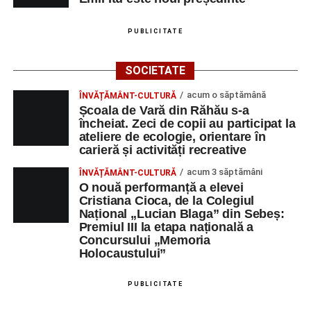
„Voi merge acasă cu gândul că educația și nu numai are
la bază doi piloni: OMUL SFINȚEȘTE LOCUL și VORBA
PUBLICITATE
DULCE MULT ADUCE. De la elev până la părinte și mai
apoi în viața noastră, modul de adresare, tonul și gestica
SOCIETATE
sunt vitale.”
(Prof. Ciura Marinela)
acum o săptămână
ÎNVĂȚĂMÂNT-CULTURĂ
Privind spre ediția următoare
Școala de Vară din Răhău s-a
încheiat. Zeci de copii au participat la
În încheierea evenimentului, organizatorii au anunțat tema
ateliere de ecologie, orientare în
carieră și activități recreative
ediției din 2027, dedicată relației dintre caracter, valori și
educație. După trei ediții care au abordat comunicarea
acum 3 săptămâni
ÎNVĂȚĂMÂNT-CULTURĂ
didactică, dinamica diferențelor, participarea și luarea
O nouă performanță a elevei
Cristiana Cioca, de la Colegiul
deciziilor, comunitatea Sinaxa Educațională își propune
Național „Lucian Blaga” din Sebeș:
să revină la întrebările fundamentale despre valorile care
Premiul III la etapa națională a
stau la baza actului educațional și despre rolul
Concursului „Memoria
profesorului în formarea caracterului tinerilor.
Holocaustului”
Despre comunitatea Sinaxa Educațională
PUBLICITATE