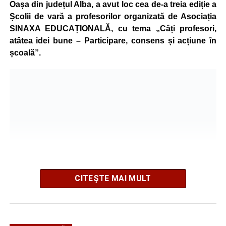
Oașa din județul Alba, a avut loc cea de-a treia ediție a
Școlii de vară a profesorilor organizată de Asociația
SINAXA EDUCAȚIONALĂ, cu tema „Câți profesori,
atâtea idei bune – Participare, consens și acțiune în
școală”.
CITEȘTE MAI MULT
La ediția din acest an au participat peste 200 de cadre