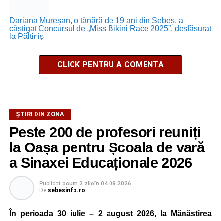
Dariana Mureșan, o tânără de 19 ani din Sebeș, a
câștigat Concursul de „Miss Bikini Race 2025”, desfăsurat
la Păltiniș
CLICK PENTRU A COMENTA
ȘTIRI DIN ZONĂ
Peste 200 de profesori reuniți
la Oașa pentru Școala de vară
a Sinaxei Educaționale 2026
Publicat
acum 2 zile
în
04.08.2026
De
sebesinfo.ro
În perioada 30 iulie – 2 august 2026, la Mănăstirea