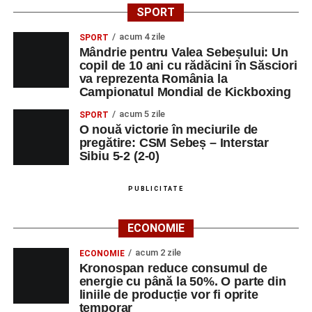
Asociația
„Sinaxa Educațională”
este o comunitate de
SPORT
profesori, dedicată susținerii unei educații centrate pe
valorile creștin-ortodoxe și pe formarea caracterului
acum 4 zile
SPORT
Mândrie pentru Valea Sebeșului: Un
elevilor. Născută din experiența duhovnicească și
copil de 10 ani cu rădăcini în Săsciori
formativă a Mănăstirii Oașa, Sinaxa își propune să
va reprezenta România la
sprijine profesorii în regăsirea motivației interioare,
Campionatul Mondial de Kickboxing
oferindu-le nu doar instrumente metodice actuale, ci și
acum 5 zile
SPORT
contexte de sprijin reciproc, colaborare și reconectare la
O nouă victorie în meciurile de
vocația pedagogică autentică.
pregătire: CSM Sebeș – Interstar
Sibiu 5-2 (2-0)
PUBLICITATE
Adaugă-ne ca sursă preferată
ECONOMIE
Urmărește-ne pe Google News
acum 2 zile
ECONOMIE
Kronospan reduce consumul de
Ultimele știri din Sebeș
energie cu până la 50%. O parte din
liniile de producție vor fi oprite
Primăria Sebeș a decis să reducă intensitatea
temporar