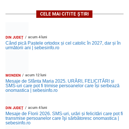
CELE MAI CITITE ȘTIRI
acum 4 luni
DIN JUDEȚ
Când pică Paștele ortodox și cel catolic în 2027, dar și în
următorii ani | sebesinfo.ro
acum 12 luni
MONDEN
Mesaje de Sfânta Maria 2025. URĂRI, FELICITĂRI și
SMS-uri care pot fi trimise persoanelor care își serbează
onomastica | sebesinfo.ro
acum 4 luni
DIN JUDEȚ
Mesaje de Florii 2026. SMS-uri, urări și felicitări care pot fi
transmise persoanelor care îşi sărbătoresc onomastica |
sebesinfo.ro