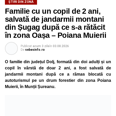
ȘTIRI DIN ZONĂ
didactice din întreaga țară. Printre participanți s-au aflat
Familie cu un copil de 2 ani,
profesori debutanți, profesori cu experiență, inspectori
școlari, directori de școli, consilieri școlari, educatori și
salvată de jandarmii montani
învățători, reprezentând aproape toate disciplinele din
din Șugag după ce s-a rătăcit
sistemul de învățământ.
în zona Oașa – Poiana Muierii
Participare, consens și asumare în școală
Publicat
acum 3 zile
în
03.08.2026
De
sebesinfo.ro
Tema ediției din acest an a pornit de la convingerea că
școala românească dispune de una dintre cele mai
O familie din județul Dolj, formată din doi adulți și un
importante resurse: experiența profesorilor. Provocarea nu
copil în vârstă de doar 2 ani, a fost salvată de
este lipsa ideilor, ci identificarea unor contexte în care
jandarmii montani după ce a rămas blocată cu
acestea să poată fi ascultate, validate și transformate în
autoturismul pe un drum forestier din zona Poiana
proiecte comune.
Muierii, în Munții Șureanu.
Pe parcursul celor patru zile, participanții au analizat
procesele de luare a deciziilor, construirea consensului,
gestionarea situațiilor dificile din viața școlii și importanța
asumării responsabilității în actul educațional. Atelierele