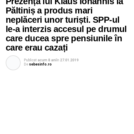
Prezența lui Klaus Iohannis la
Păltiniș a produs mari
neplăceri unor turiști. SPP-ul
le-a interzis accesul pe drumul
care ducea spre pensiunile în
care erau cazați
Publicat
acum 8 ani
în
27.01.2019
De
sebesinfo.ro