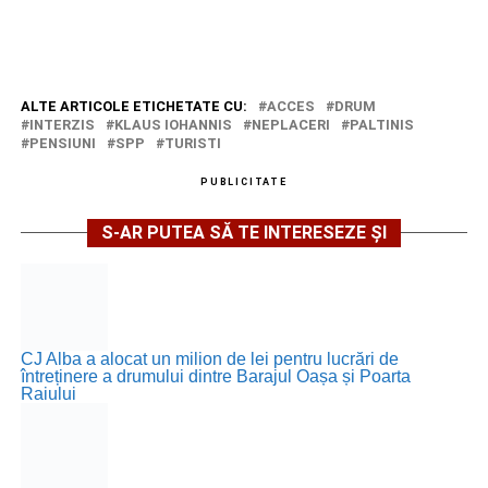
ALTE ARTICOLE ETICHETATE CU:
ACCES
DRUM
INTERZIS
KLAUS IOHANNIS
NEPLACERI
PALTINIS
PENSIUNI
SPP
TURISTI
PUBLICITATE
S-AR PUTEA SĂ TE INTERESEZE ȘI
CJ Alba a alocat un milion de lei pentru lucrări de
întreținere a drumului dintre Barajul Oașa și Poarta
Raiului