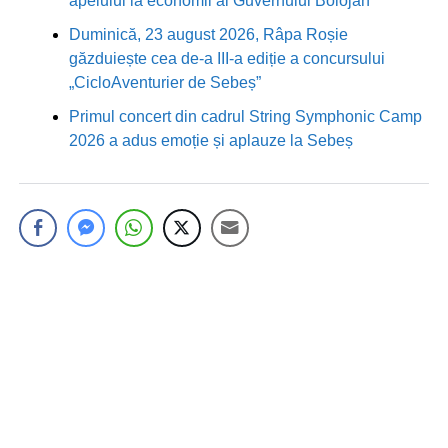
apelului la economii al Guvernului Bolojan
Duminică, 23 august 2026, Râpa Roșie
găzduiește cea de-a III-a ediție a concursului
„CicloAventurier de Sebeș”
Primul concert din cadrul String Symphonic Camp
2026 a adus emoție și aplauze la Sebeș