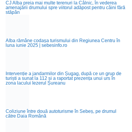
CJ Alba preia mai multe terenuri la Câlnic, în vederea
amenajării drumului spre viitorul adăpost pentru câini fără
stăpân
Alba rămâne codașa turismului din Regiunea Centru în
luna iunie 2025 | sebesinfo.ro
Intervenție a jandarmilor din Șugag, după ce un grup de
turiști a sunat la 112 și a raportat prezența unui urs în
zona lacului Iezerul Șureanu
Coliziune între două autoturisme în Sebeș, pe drumul
către Daia Română