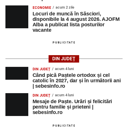
iluminatului public pe timpul nopții, în contextul
acum 2 zile
ECONOMIE
apelului la economii al Guvernului Bolojan
Locuri de muncă în Săsciori,
disponibile la 4 august 2026. AJOFM
Duminică, 23 august 2026, Râpa Roșie găzduiește
Alba a publicat lista posturilor
cea de-a III-a ediție a concursului „CicloAventurier
vacante
de Sebeș”
PUBLICITATE
Primul concert din cadrul String Symphonic Camp
2026 a adus emoție și aplauze la Sebeș
DIN JUDEȚ
acum 4 luni
DIN JUDEȚ
Când pică Paștele ortodox și cel
catolic în 2027, dar și în următorii ani
| sebesinfo.ro
acum 4 luni
DIN JUDEȚ
Mesaje de Paște. Urări și felicitări
pentru familie și prieteni |
sebesinfo.ro
PUBLICITATE