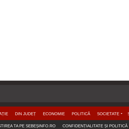
AȚIE
DIN JUDEȚ
ECONOMIE
POLITICĂ
SOCIETATE
ȘTIREA TA PE SEBEȘINFO.RO
CONFIDENȚIALITATE ȘI POLITICĂ