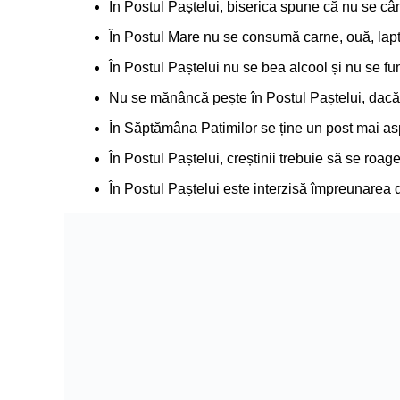
În Postul Paștelui, biserica spune că nu se câ
În Postul Mare nu se consumă carne, ouă, lapte
În Postul Paștelui nu se bea alcool și nu se f
Nu se mănâncă pește în Postul Paștelui, dacă 
În Săptămâna Patimilor se ține un post mai a
În Postul Paștelui, creștinii trebuie să se roag
În Postul Paștelui este interzisă împreunarea d