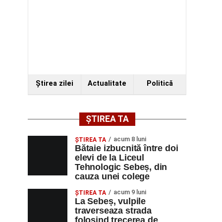
Ştirea zilei
Actualitate
Politică
ȘTIREA TA
acum 8 luni
ŞTIREA TA
Bătaie izbucnită între doi
elevi de la Liceul
Tehnologic Sebeș, din
cauza unei colege
acum 9 luni
ŞTIREA TA
La Sebeș, vulpile
traverseaza strada
folosind trecerea de