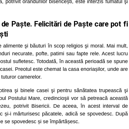
otrivit orândurilor bisericești, este interzis fumatul şi
de Paște. Felicitări de Paște care pot fi
ști
 alimente şi băuturi în scop religios şi moral. Mai mult,
nduri necurate, pofte, patimi sau fapte rele. Acest lucru
postul sufletesc. Totodată, în această perioadă se spune
a casei. Preotul este chemat la casa enoriașilor, unde are
a tuturor camerelor.
tirea şi binele casei şi pentru sănătatea trupească şi
mpul Postului Mare, credincioşii vor să petreacă această
u, potrivit Bisericii. De aceea, în acest interval de
nic și-i mărturisesc păcatele, adică se spovedesc. După
nde se spovedesc și se împărtășesc.