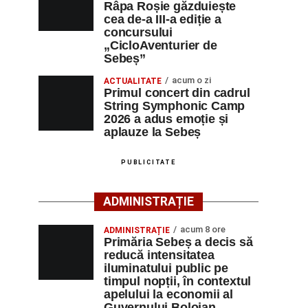
Râpa Roșie găzduiește
cea de-a III-a ediție a
concursului
„CicloAventurier de
Sebeș”
acum o zi
ACTUALITATE
Primul concert din cadrul
String Symphonic Camp
2026 a adus emoție și
aplauze la Sebeș
PUBLICITATE
ADMINISTRAȚIE
acum 8 ore
ADMINISTRAȚIE
Primăria Sebeș a decis să
reducă intensitatea
iluminatului public pe
timpul nopții, în contextul
apelului la economii al
Guvernului Bolojan