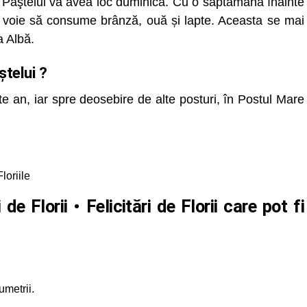
l Paştelui va avea loc duminică. Cu o săptămână înainte
au voie să consume brânză, ouă și lapte. Aceasta se mai
 Albă.
ștelui ?
e an, iar spre deosebire de alte posturi, în Postul Mare
loriile
de Florii • Felicitări de Florii care pot fi
umetrii.