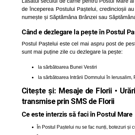
Lăsatul secului de carne pentru Postul Mare a
de începerea Postului Paștelui, credincioșii 
numește și Săptămâna Brânzei sau Săptămâna
Când e dezlegare la pește în Postul Pa
Postul Paștelui este cel mai aspru post de pest
sunt mai puține zile cu dezlegare la pește:
la sărbătoarea Bunei Vestiri
la sărbătoarea Intrării Domnului în Ierusalim, F
Citește și:
Mesaje de Florii • Urări 
transmise prin SMS de Florii
Ce este interzis să faci în Postul Mare
În Postul Paștelui nu se fac nunți, botezuri și c