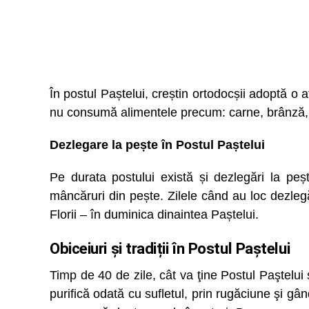
În postul Paștelui, creștin ortodocșii adoptă o at
nu consumă alimentele precum: carne, brânză, o
Dezlegare la pește în Postul Paștelui
Pe durata postului există și dezlegări la pe
mâncăruri din pește. Zilele când au loc dezlegă
Florii – în duminica dinaintea Paștelui.
Obiceiuri și tradiții în Postul Paștelui
Timp de 40 de zile, cât va ţine Postul Paştelu
purifică odată cu sufletul, prin rugăciune şi 