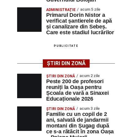
acum 5 zile
ADMINISTRAȚIE
Primarul Dorin Nistor a
verificat șantierele de apă
și canalizare din Sebeș.
Care este stadiul lucrărilor
PUBLICITATE
ȘTIRI DIN ZONĂ
acum 2 zile
ȘTIRI DIN ZONĂ
Peste 200 de profesori
reuniți la Oașa pentru
Școala de vară a Sinaxei
Educaționale 2026
acum 3 zile
ȘTIRI DIN ZONĂ
Familie cu un copil de 2
ani, salvată de jandarmii
montani din Șugag după
ce s-a rătăcit în zona Oașa