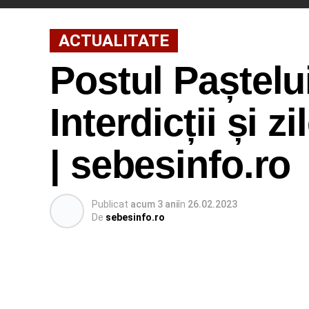
ACTUALITATE
Postul Paștelui:
Interdicții și z
| sebesinfo.ro
Publicat
acum 3 ani
în
26.02.2023
De
sebesinfo.ro