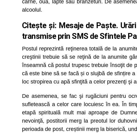
carne, ouă, lapte sau brânzeturi. De asemenea, p
alcoolul.
Citește și:
Mesaje de Paște. Urări 
transmise prin SMS de Sfintele Pa
Postul reprezintă reţinerea totală de la anumite
creştinii trebuie să se reţină de la anumite gâ
înseamnă că postul trupesc trebuie însoţit de 
că este bine să se facă și o slujbă de sfințire 
loc stropirea cu apă sfinţită a celor prezenţi şi 
De asemenea, se fac şi rugăciuni pentru ocro
sufletească a celor care locuiesc în ea. În ti
etapă spirituală mult mai aproape de Dumneze
nevoinţă, postitorii merg la preotul lor duhov
perioada de post, creștinii merg la biserică, u