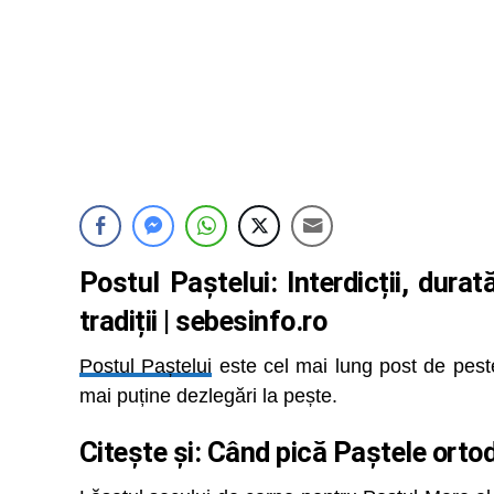
Postul Paștelui: Interdicții, durat
tradiții | sebesinfo.ro
Postul Paștelui
este cel mai lung post de peste 
mai puține dezlegări la pește.
Citește și:
Când pică Paștele ortodo