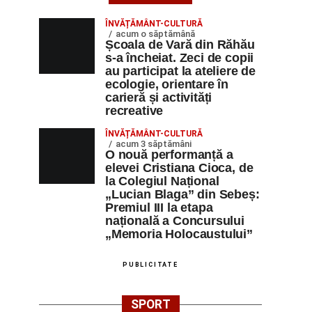
ÎNVĂȚĂMÂNT-CULTURĂ
acum o săptămână
Școala de Vară din Răhău
s-a încheiat. Zeci de copii
au participat la ateliere de
ecologie, orientare în
carieră și activități
recreative
ÎNVĂȚĂMÂNT-CULTURĂ
acum 3 săptămâni
O nouă performanță a
elevei Cristiana Cioca, de
la Colegiul Național
„Lucian Blaga” din Sebeș:
Premiul III la etapa
națională a Concursului
„Memoria Holocaustului”
PUBLICITATE
SPORT