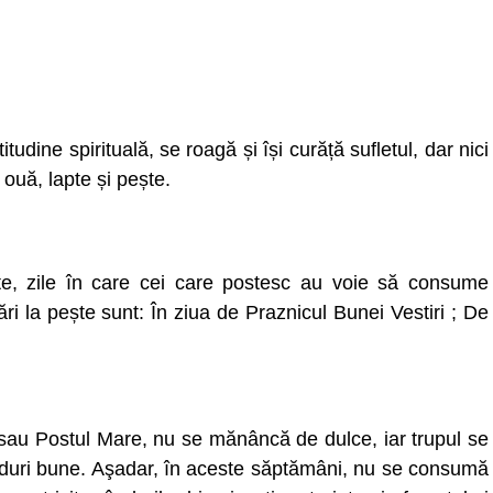
itudine spirituală, se roagă și își curăță sufletul, dar nici
uă, lapte și pește.
ște, zile în care cei care postesc au voie să consume
ri la pește sunt: În ziua de Praznicul Bunei Vestiri ; De
i sau Postul Mare, nu se mănâncă de dulce, iar trupul se
gânduri bune. Aşadar, în aceste săptămâni, nu se consumă