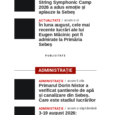
String Symphonic Camp
2026 a adus emoție și
aplauze la Sebeș
acum o zi
ACTUALITATE
În luna august, cele mai
recente lucrări ale lui
Eugen Măcinic pot fi
admirate la Primăria
Sebeș
PUBLICITATE
ADMINISTRAȚIE
acum 5 zile
ADMINISTRAȚIE
Primarul Dorin Nistor a
verificat șantierele de apă
și canalizare din Sebeș.
Care este stadiul lucrărilor
acum o săptămână
ADMINISTRAȚIE
3-19 august 2026: