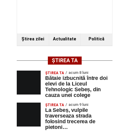
Ştirea zilei
Actualitate
Politică
ȘTIREA TA
acum 8 luni
ŞTIREA TA
Bătaie izbucnită între doi
elevi de la Liceul
Tehnologic Sebeș, din
cauza unei colege
acum 9 luni
ŞTIREA TA
La Sebeș, vulpile
traverseaza strada
folosind trecerea de
pietoni…