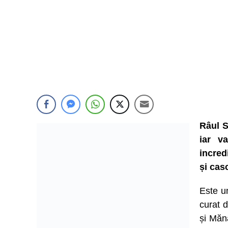
Râul S
iar v
incred
și cas
Este un
curat d
și Măn