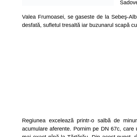
Sadove
Valea Frumoasei, se gaseste de la Sebeş-Alba
desfată, sufletul tresaltă iar buzunarul scapă c
Regiunea excelează printr-o salbă de minună
acumulare aferente. Pornim pe DN 67c, care u