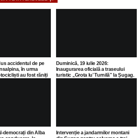
us accidentul de pe
Duminică, 19 iulie 2026:
nsalpina, în urma
Inaugurarea oficială a traseului
ocicliști au fost răniți
turistic „Grota lu’ Turnilă” la Șugag.
 la spital
Programul complet al evenimentului
al-democrați din Alba
Intervenție a jandarmilor montani