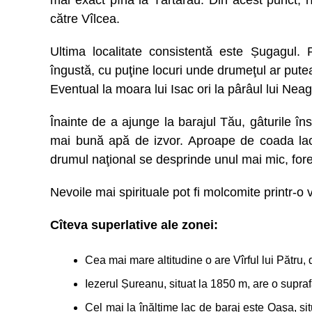
mai exact pînă la Tărtărău. Din acest punct, 
către Vîlcea.
Ultima localitate consistentă este Ṣugagul. 
îngustă, cu puţine locuri unde drumeţul ar pute
Eventual la moara lui Isac ori la pârâul lui Neag
Înainte de a ajunge la barajul Tău, gâturile în
mai bună apă de izvor. Aproape de coada lacu
drumul naţional se desprinde unul mai mic, fores
Nevoile mai spirituale pot fi molcomite printr-o
Cîteva superlative ale zonei:
Cea mai mare altitudine o are Vîrful lui Pătru,
Iezerul Ṣureanu, situat la 1850 m, are o supr
Cel mai la înălţime lac de baraj este Oaşa, si