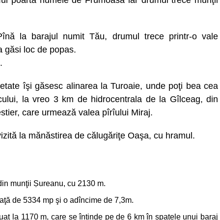
rîul poartă numele de Frumoasa iar drumul trece munţii
Pînă la barajul numit Tău, drumul trece printr-o vale
a găsi loc de popas.
.
setate îşi găsesc alinarea la Turoaie, unde poţi bea cea
lui, la vreo 3 km de hidrocentrala de la Gîlceag, din
tier, care urmează valea pîrîului Miraj.
 vizită la mănăstirea de călugăriţe Oaşa, cu hramul.
 din munţii Ṣureanu, cu 2130 m.
afaţă de 5334 mp şi o adîncime de 7,3m.
tuat la 1170 m, care se întinde pe de 6 km în spatele unui baraj