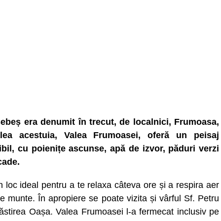
ebeș era denumit în trecut, de localnici, Frumoasa,
alea acestuia, Valea Frumoasei, oferă un peisaj
ibil, cu poienițe ascunse, apă de izvor, păduri verzi
cade.
 loc ideal pentru a te relaxa câteva ore și a respira aer
e munte. În apropiere se poate vizita și vârful Sf. Petru
ăstirea Oașa. Valea Frumoasei l-a fermecat inclusiv pe