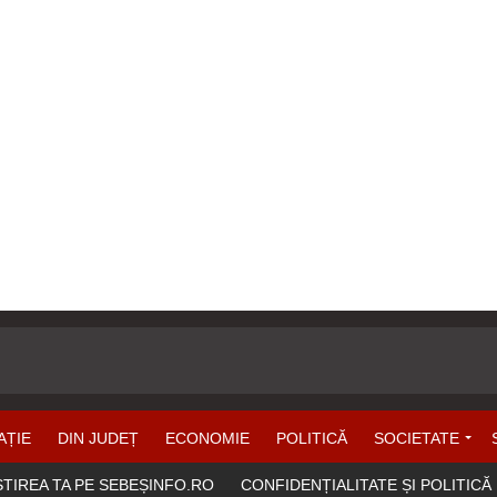
AȚIE
DIN JUDEȚ
ECONOMIE
POLITICĂ
SOCIETATE
ȘTIREA TA PE SEBEȘINFO.RO
CONFIDENȚIALITATE ȘI POLITICĂ