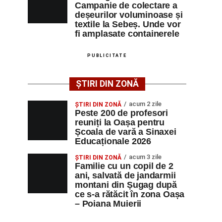
Campanie de colectare a
deșeurilor voluminoase și
textile la Sebeș. Unde vor
fi amplasate containerele
PUBLICITATE
ȘTIRI DIN ZONĂ
acum 2 zile
ȘTIRI DIN ZONĂ
Peste 200 de profesori
reuniți la Oașa pentru
Școala de vară a Sinaxei
Educaționale 2026
acum 3 zile
ȘTIRI DIN ZONĂ
Familie cu un copil de 2
ani, salvată de jandarmii
montani din Șugag după
ce s-a rătăcit în zona Oașa
– Poiana Muierii