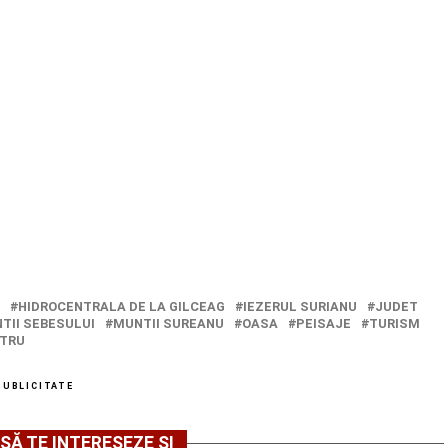
HIDROCENTRALA DE LA GILCEAG
IEZERUL SURIANU
JUDET
TII SEBESULUI
MUNTII SUREANU
OASA
PEISAJE
TURISM
ATRU
PUBLICITATE
SĂ TE INTERESEZE ȘI