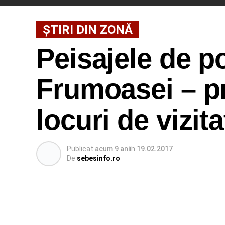
ȘTIRI DIN ZONĂ
Peisajele de p
Frumoasei – pr
locuri de vizit
Publicat
acum 9 ani
în
19.02.2017
De
sebesinfo.ro