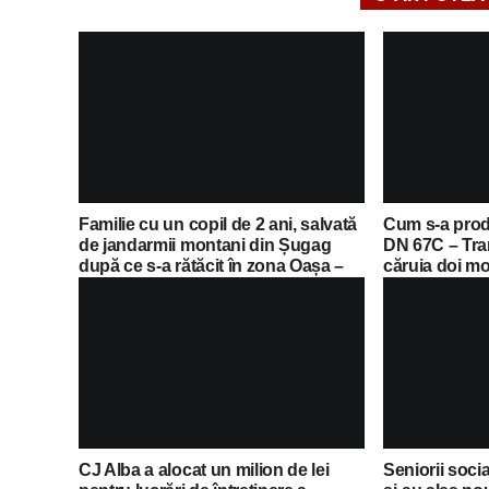
Familie cu un copil de 2 ani, salvată
Cum s-a prod
de jandarmii montani din Șugag
DN 67C – Tra
după ce s-a rătăcit în zona Oașa –
căruia doi mot
Poiana Muierii
și transportați
CJ Alba a alocat un milion de lei
Seniorii soci