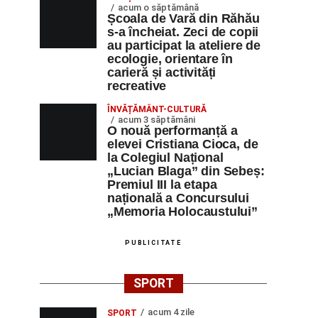
acum o săptămână
Școala de Vară din Răhău
s-a încheiat. Zeci de copii
au participat la ateliere de
ecologie, orientare în
carieră și activități
recreative
ÎNVĂȚĂMÂNT-CULTURĂ
acum 3 săptămâni
O nouă performanță a
elevei Cristiana Cioca, de
la Colegiul Național
„Lucian Blaga” din Sebeș:
Premiul III la etapa
națională a Concursului
„Memoria Holocaustului”
PUBLICITATE
SPORT
acum 4 zile
SPORT