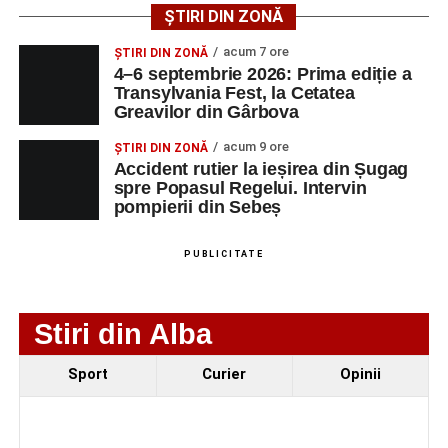
ȘTIRI DIN ZONĂ
Urmărește-ne pe Google News
acum 7 ore
ȘTIRI DIN ZONĂ
4–6 septembrie 2026: Prima ediție a
Transylvania Fest, la Cetatea
Ultimele știri din Sebeș
Greavilor din Gârbova
4–6 septembrie 2026: Prima ediție a Transylvania
acum 9 ore
ȘTIRI DIN ZONĂ
Fest, la Cetatea Greavilor din Gârbova
Accident rutier la ieșirea din Șugag
spre Popasul Regelui. Intervin
Accident rutier la ieșirea din Șugag spre Popasul
pompierii din Sebeș
Regelui. Intervin pompierii din Sebeș
Biciclist de 70 de ani, rănit într-un accident rutier
PUBLICITATE
produs pe strada Dorobanți din Sebeș
Stiri din Alba
Sport
Curier
Opinii