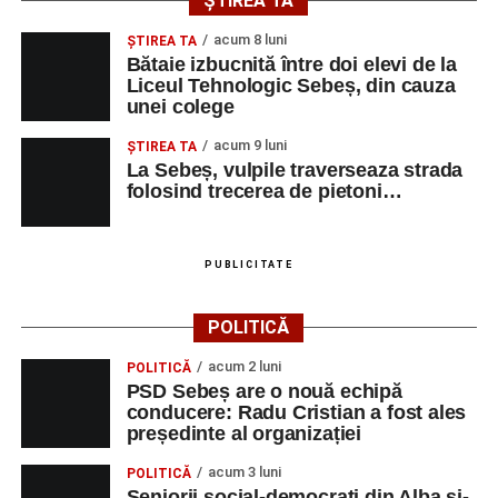
ȘTIREA TA
acum 8 luni
ŞTIREA TA
Bătaie izbucnită între doi elevi de la
Liceul Tehnologic Sebeș, din cauza
unei colege
acum 9 luni
ŞTIREA TA
La Sebeș, vulpile traverseaza strada
folosind trecerea de pietoni…
PUBLICITATE
POLITICĂ
acum 2 luni
POLITICĂ
PSD Sebeș are o nouă echipă
conducere: Radu Cristian a fost ales
președinte al organizației
acum 3 luni
POLITICĂ
Seniorii social-democrați din Alba și-