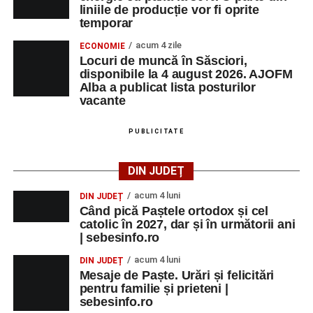
liniile de producție vor fi oprite
temporar
acum 4 zile
ECONOMIE
Locuri de muncă în Săsciori,
disponibile la 4 august 2026. AJOFM
Alba a publicat lista posturilor
vacante
PUBLICITATE
DIN JUDEȚ
acum 4 luni
DIN JUDEȚ
Când pică Paștele ortodox și cel
catolic în 2027, dar și în următorii ani
| sebesinfo.ro
acum 4 luni
DIN JUDEȚ
Mesaje de Paște. Urări și felicitări
pentru familie și prieteni |
sebesinfo.ro