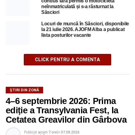
condus fără permis o motocicletă
neînmatriculată și s-a răsturnat la
Săsciori
Locuri de muncă în Săsciori, disponibile
la 21 iulie 2026. AJOFM Alba a publicat
lista posturilor vacante
CLICK PENTRU A COMENTA
ȘTIRI DIN ZONĂ
4–6 septembrie 2026: Prima
ediție a Transylvania Fest, la
Cetatea Greavilor din Gârbova
Publicat
acum 7 ore
în
07.08.2026