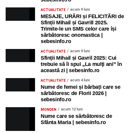
acum 9 luni
ACTUALITATE
MESAJE, URĂRI și FELICITĂRI de
Sfinții Mihail și Gavrill 2025.
Trimite-le un SMS celor care își
sărbătoresc onomastica |
sebesinfo.ro
acum 9 luni
ACTUALITATE
Sfinții Mihail și Gavril 2025: Cui
trebuie să îi spui „La mulţi ani” în
această zi | sebesinfo.ro
acum 4 luni
ACTUALITATE
Nume de femei și bărbați care se
sărbătoresc de Florii 2026 |
sebesinfo.ro
acum 12 luni
MONDEN
Nume care se sărbătoresc de
Sfânta Maria | sebesinfo.ro