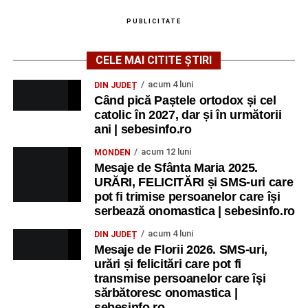
PUBLICITATE
CELE MAI CITITE ȘTIRI
acum 4 luni
DIN JUDEȚ
Când pică Paștele ortodox și cel
catolic în 2027, dar și în următorii
ani | sebesinfo.ro
acum 12 luni
MONDEN
Mesaje de Sfânta Maria 2025.
URĂRI, FELICITĂRI și SMS-uri care
pot fi trimise persoanelor care își
serbează onomastica | sebesinfo.ro
acum 4 luni
DIN JUDEȚ
Mesaje de Florii 2026. SMS-uri,
urări și felicitări care pot fi
transmise persoanelor care îşi
sărbătoresc onomastica |
sebesinfo.ro