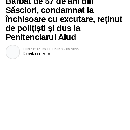
Bărbat de 57 de ani din
Săsciori, condamnat la
închisoare cu excutare, reținut
de polițiști și dus la
Penitenciarul Aiud
Publicat
acum 11 luni
în
25.09.2025
De
sebesinfo.ro