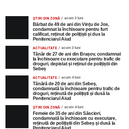
acum 3 luni
ȘTIRI DIN ZONĂ
Bărbat de 49 de ani din Vințu de Jos,
condamnat la închisoare pentru furt
calificat, reținut de polițiști și dus la
Penitenciarul Aiud
acum 3 luni
ACTUALITATE
Tânăr de 27 de ani din Brașov, condamnat
la închisoare cu executare pentru trafic de
droguri, depistat și reținut de polițiștii din
Sebeș
acum 4 luni
ACTUALITATE
Tânără de 20 de ani din Sebeș,
condamnată la închisoare pentru trafic de
droguri, reținută de polițiști și dusă la
Penitenciarul Aiud
acum 4 luni
ȘTIRI DIN ZONĂ
Femeie de 35 de ani din Săsciori,
condamnată la închisoare cu executare,
reținută de polițiștii din Sebeș și dusă la
Penitenciarul Aiud