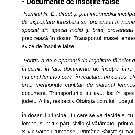
• Documente de însoțire false
„Numitul N. E., direct și prin intermediul inculp
de exploatare forestieră să fure arbori în numele
special din specia molid și brad, proveneau d
precizează în dosar. Transportul masei lemno
avize de însoțire false.
„Pentru a da o aparenţă de legalitate tăierilor 
întocmit, în fals, documente de însoţire între 
material lemnos care, în realitate, nu au fost e
erau menţionate cantităţi de material lemnos
document. Transporturile au avut loc în specia
județul Alba, respectiv Obârșia Lotrului, județul
În dosarul principal, în care se va decide și cu 
lemne, sunt 17 părți civile și vătămate, printre
Silvic Valea Frumoasei, Primăria Săliște și mai