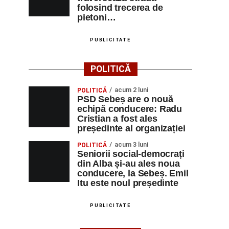
folosind trecerea de
pietoni…
PUBLICITATE
POLITICĂ
acum 2 luni
POLITICĂ
PSD Sebeș are o nouă
echipă conducere: Radu
Cristian a fost ales
președinte al organizației
acum 3 luni
POLITICĂ
Seniorii social-democrați
din Alba și-au ales noua
conducere, la Sebeș. Emil
Itu este noul președinte
PUBLICITATE