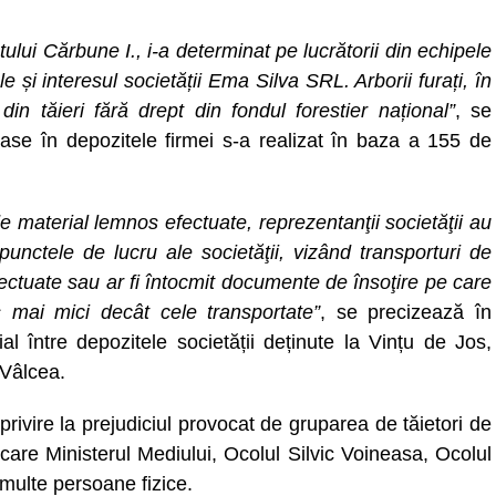
atului Cărbune I., i-a determinat pe lucrătorii din echipele
 și interesul societății Ema Silva SRL. Arborii furați, în
in tăieri fără drept din fondul forestier național”
, se
ase în depozitele firmei s-a realizat în baza a 155 de
de material lemnos efectuate, reprezentanţii societăţii au
punctele de lucru ale societăţii, vizând transporturi de
fectuate sau ar fi întocmit documente de însoţire pe care
 mai mici decât cele transportate”
, se precizează în
l între depozitele societății deținute la Vințu de Jos,
 Vâlcea.
privire la prejudiciul provocat de gruparea de tăietori de
 care Ministerul Mediului, Ocolul Silvic Voineasa, Ocolul
 multe persoane fizice.