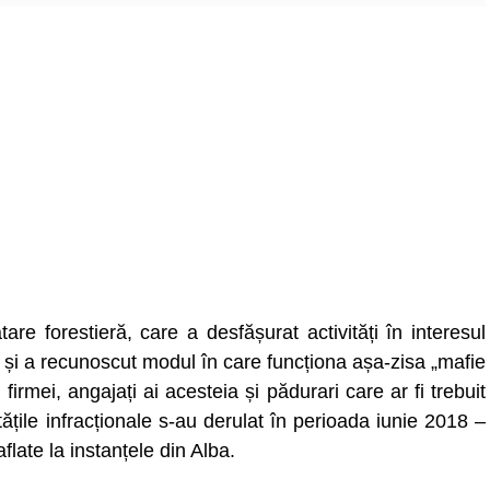
re forestieră, care a desfășurat activități în interesul
or și a recunoscut modul în care funcționa așa-zisa „mafie
irmei, angajați ai acesteia și pădurari care ar fi trebuit
țile infracționale s-au derulat în perioada iunie 2018 –
late la instanțele din Alba.