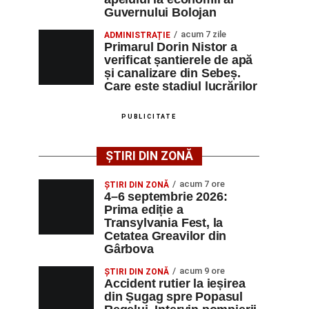
Guvernului Bolojan
acum 7 zile
ADMINISTRAȚIE
Primarul Dorin Nistor a
verificat șantierele de apă
și canalizare din Sebeș.
Care este stadiul lucrărilor
PUBLICITATE
ȘTIRI DIN ZONĂ
acum 7 ore
ȘTIRI DIN ZONĂ
4–6 septembrie 2026:
Prima ediție a
Transylvania Fest, la
Cetatea Greavilor din
Gârbova
acum 9 ore
ȘTIRI DIN ZONĂ
Accident rutier la ieșirea
din Șugag spre Popasul