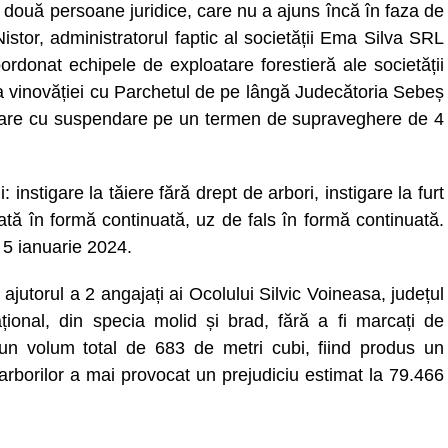
i două persoane juridice, care nu a ajuns încă în faza de
Nistor, administratorul faptic al societății Ema Silva SRL
oordonat echipele de exploatare forestieră ale societății
a vinovăției cu Parchetul de pe lângă Judecătoria Sebeș
isoare cu suspendare pe un termen de supraveghere de 4
 instigare la tăiere fără drept de arbori, instigare la furt
vată în formă continuată, uz de fals în formă continuată.
 5 ianuarie 2024.
ajutorul a 2 angajați ai Ocolului Silvic Voineasa, județul
țional, din specia molid și brad, fără a fi marcați de
ut un volum total de 683 de metri cubi, fiind produs un
 arborilor a mai provocat un prejudiciu estimat la 79.466