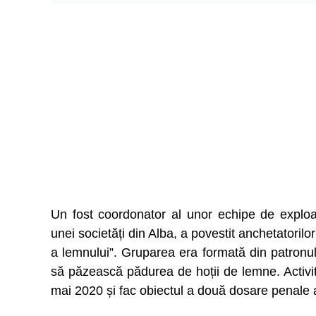
Un fost coordonator al unor echipe de exploata
unei societăți din Alba, a povestit anchetatoril
a lemnului”. Gruparea era formată din patronul f
să păzească pădurea de hoții de lemne. Activită
mai 2020 și fac obiectul a două dosare penale af