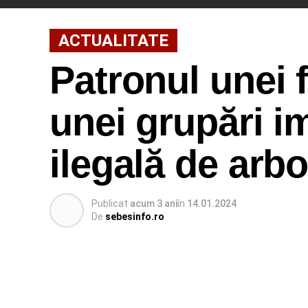
ACTUALITATE
Patronul unei f
unei grupări i
ilegală de arbo
Publicat
acum 3 ani
în
14.01.2024
De
sebesinfo.ro