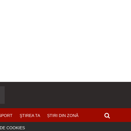
SPORT
ŞTIREA TA
ȘTIRI DIN ZONĂ
 DE COOKIES