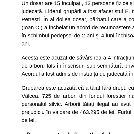
Un dosar are 15 inculpați, 13 persoane fizice ș
judecată. Liderul grupării a fost afaceristul E. 
Petrești. În al doilea dosar, bărbatul care a c
(Ioan C.) a încheiat un acord de recunoaștere 
în schimbul pedepsei de 2 ani şi 4 luni înch
ani.
Acesta este acuzat de săvârșirea a 4 infracțiuni:
de arbori, fals în înscrisuri sub semnătură pri
Acordul a fost admis de instanța de judecată în
Gruparea este acuzată că a tăiat fără drept, cu 
Vâlcea, 725 de arbori din fondul forestier na
personalul silvic. Arborii tăiați ilegal au av
prejudiciu în valoare de 463.295 de lei. Furtul
de lei.