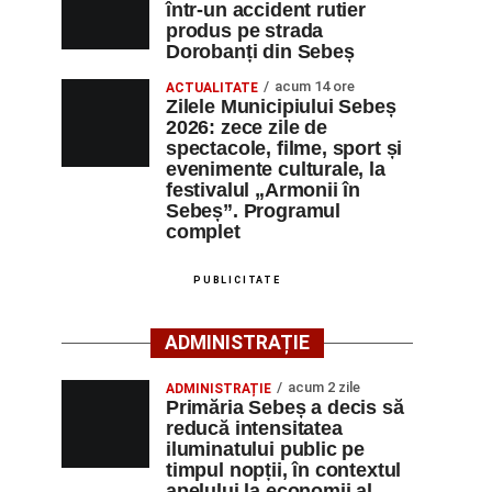
într-un accident rutier
produs pe strada
Dorobanți din Sebeș
acum 14 ore
ACTUALITATE
Zilele Municipiului Sebeș
2026: zece zile de
spectacole, filme, sport și
evenimente culturale, la
festivalul „Armonii în
Sebeș”. Programul
complet
PUBLICITATE
ADMINISTRAȚIE
acum 2 zile
ADMINISTRAȚIE
Primăria Sebeș a decis să
reducă intensitatea
iluminatului public pe
timpul nopții, în contextul
apelului la economii al