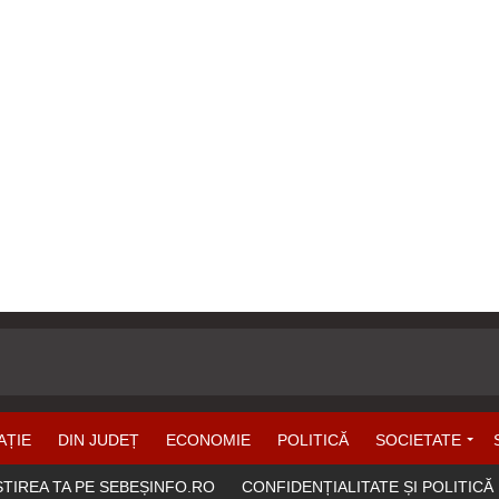
AȚIE
DIN JUDEȚ
ECONOMIE
POLITICĂ
SOCIETATE
ȘTIREA TA PE SEBEȘINFO.RO
CONFIDENȚIALITATE ȘI POLITICĂ