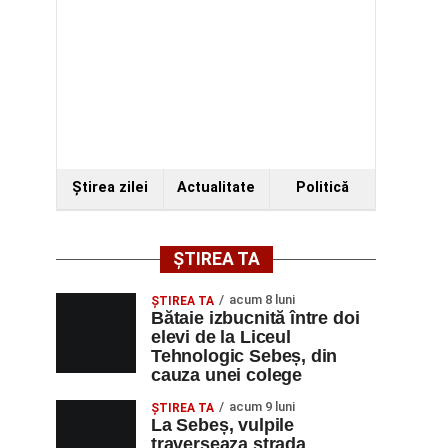
Ştirea zilei
Actualitate
Politică
ȘTIREA TA
acum 8 luni
ŞTIREA TA
Bătaie izbucnită între doi
elevi de la Liceul
Tehnologic Sebeș, din
cauza unei colege
acum 9 luni
ŞTIREA TA
La Sebeș, vulpile
traverseaza strada