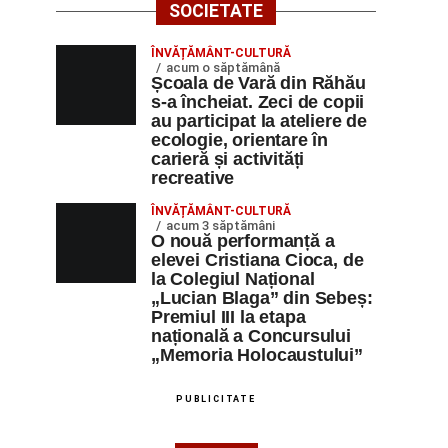
SOCIETATE
ÎNVĂȚĂMÂNT-CULTURĂ
acum o săptămână
Școala de Vară din Răhău
s-a încheiat. Zeci de copii
au participat la ateliere de
ecologie, orientare în
carieră și activități
recreative
ÎNVĂȚĂMÂNT-CULTURĂ
acum 3 săptămâni
O nouă performanță a
elevei Cristiana Cioca, de
la Colegiul Național
„Lucian Blaga” din Sebeș:
Premiul III la etapa
națională a Concursului
„Memoria Holocaustului”
PUBLICITATE