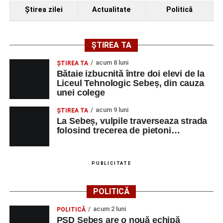
Ora 19.00
–
Spectacol de vals și tango „Armonii în
Ştirea zilei
Actualitate
Politică
pași de dans”
Solistă:
Iulia Merca
(Opera Națională Română Cluj-
ȘTIREA TA
Napoca).
acum 8 luni
ŞTIREA TA
Acompaniază
Cluj Tango Orchestra
:
Bătaie izbucnită între doi elevi de la
Liceul Tehnologic Sebeș, din cauza
unei colege
Irina Indrei – pian
acum 9 luni
Robert Indrei – bandoneon
ŞTIREA TA
La Sebeș, vulpile traverseaza strada
Milena Vădan – vioară
folosind trecerea de pietoni…
Emanuel Elcean – contrabas
Adrian Lup – violoncel
PUBLICITATE
Dansatori:
Ioana Lascu și Horia Călin Pop
,
Raluca și
POLITICĂ
Vlad Dordea
.
acum 2 luni
POLITICĂ
Piața Primăriei
PSD Sebeș are o nouă echipă