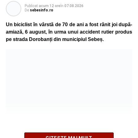
Publicat
acum 12 ore
în
07.08.2026
De
sebesinfo.ro
Un biciclist în vârstă de 70 de ani a fost rănit joi după-
amiază, 6 august, în urma unui accident rutier produs
pe strada Dorobanți din municipiul Sebeș.