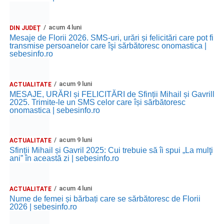
Sebeș: încheierea Școlii de vară
„Curcubeul Prieteniei”
.
acum 4 luni
Ora 18.30
– Aula Primăriei Municipiului Sebeș:
DIN JUDEȚ
Mesaje de Florii 2026. SMS-uri, urări și felicitări care pot fi
festivitatea de premiere a șefilor de promoție și a elevilor
transmise persoanelor care îşi sărbătoresc onomastica |
care au obținut rezultate remarcabile la examenele de
sebesinfo.ro
Evaluare Națională și Bacalaureat.
acum 9 luni
ACTUALITATE
Ora 19.00
– Parcul Tineretului:
Spectacol pentru copii și
MESAJE, URĂRI și FELICITĂRI de Sfinții Mihail și Gavrill
Spuma Party
.
2025. Trimite-le un SMS celor care își sărbătoresc
onomastica | sebesinfo.ro
Participă:
acum 9 luni
ACTUALITATE
Alexandra Pamfilie și Școala de muzică
„DoReMi”
;
Sfinții Mihail și Gavril 2025: Cui trebuie să îi spui „La mulţi
ani” în această zi | sebesinfo.ro
Ancuța Stănuș și grupul de folclor;
Trupa de Dansuri Săsești.
acum 4 luni
ACTUALITATE
Ora 20.30
– Parcul Tineretului: proiecția filmului pentru
Nume de femei și bărbați care se sărbătoresc de Florii
2026 | sebesinfo.ro
copii
„Străjerii Deltei”
(România, 2021), film de familie și
aventură, AG.