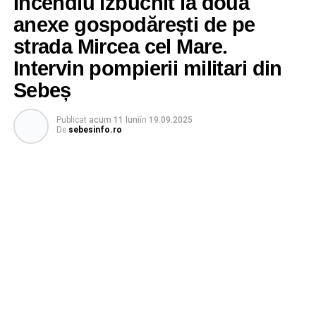
Incendiu izbucnit la două
anexe gospodărești de pe
strada Mircea cel Mare.
Intervin pompierii militari din
Sebeș
Publicat
acum 11 luni
în
19.09.2025
De
sebesinfo.ro