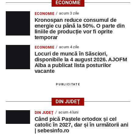
ECONOMIE
Ora 18.00
– Activități recreative pentru copii, susținute de
trupele de teatru
„Gepetto”
și
„Pied Piper”
.
acum 3 zile
ECONOMIE
Kronospan reduce consumul de
Ora 19.00
–
Seară cu tradiții săsești
, cu participarea:
energie cu până la 50%. O parte din
liniile de producție vor fi oprite
temporar
Fanfarei din Petrești;
acum 4 zile
ECONOMIE
Trupei de Dansuri Săsești;
Locuri de muncă în Săsciori,
disponibile la 4 august 2026. AJOFM
Alexandrei Pamfilie;
Alba a publicat lista posturilor
Alfred Dahinten.
vacante
Ora 20.30
– Proiecție cinematografică:
„Napoli – New
PUBLICITATE
York”
(Italia, 2024), film de familie, AP12, după o poveste
de Federico Fellini și Tullio Pinelli.
DIN JUDEȚ
MARȚI, 25 AUGUST 2026
acum 4 luni
DIN JUDEȚ
Când pică Paștele ortodox și cel
catolic în 2027, dar și în următorii ani
Grădina Muzeului Municipal „Ioan
| sebesinfo.ro