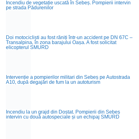
Incendiu de vegetație uscată în Sebeș. Pompierii intervin
pe strada Pădurenilor
Doi motocicliști au fost răniți într-un accident pe DN 67C –
Transalpina, în zona barajului Oașa. A fost solicitat
elicopterul SMURD
Intervenție a pompierilor militari din Sebeș pe Autostrada
A10, după degajări de fum la un autoturism
Incendiu la un grajd din Doștat. Pompierii din Sebeș
intervin cu două autospeciale și un echipaj SMURD