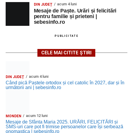
Raica” Sebeș
acum 4 luni
DIN JUDEȚ
Mesaje de Paște. Urări și felicitări
Ora 18.00
–
„Armonia artelor”
– salon literar și întâlnire
pentru familie și prieteni |
cu artele plastice, organizat alături de artiști locali.
sebesinfo.ro
Ora 20.30
– Proiecție cinematografică:
„Primavera”
PUBLICITATE
(Italia, 2025), dramă inspirată de povestea nașterii operei
„Anotimpurile”
de Antonio Vivaldi (rating N-15).
CELE MAI CITITE ȘTIRI
MIERCURI, 26 AUGUST 2026
Copiii în armonia orașului
acum 4 luni
DIN JUDEȚ
Când pică Paștele ortodox și cel catolic în 2027, dar și în
următorii ani | sebesinfo.ro
Ora 10.00
– Școala din Răhău: activități recreative pentru
copii.
Ora 11.00
– Curtea Școlii „M. Kogălniceanu”: activități
acum 12 luni
MONDEN
recreative pentru copii.
Mesaje de Sfânta Maria 2025. URĂRI, FELICITĂRI și
SMS-uri care pot fi trimise persoanelor care își serbează
Ora 17.00
– Grădina Muzeului Municipal „Ioan Raica”
onomastica | sebesinfo.ro