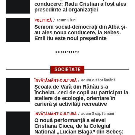
conducere: Radu Cristian a fost ales
Orele 17.00–20.00
– Punct oficial de înscrieri și informații
președinte al organizației
(Race Office) pentru competiția
„Cicloaventurier de
acum 3 luni
POLITICĂ
Sebeș”
.
Seniorii social-democrați din Alba și-
au ales noua conducere, la Sebeș.
SÂMBĂTĂ, 22 AUGUST 2026
Emil Itu este noul președinte
Platoul Centrului Cultural „Lucian
PUBLICITATE
Blaga” Sebeș
SOCIETATE
Orele 10.00–20.00
– Punct oficial de înscrieri și informații
acum o săptămână
ÎNVĂȚĂMÂNT-CULTURĂ
(Race Office) pentru competiția
„Cicloaventurier de
Școala de Vară din Răhău s-a
Sebeș”
.
încheiat. Zeci de copii au participat la
ateliere de ecologie, orientare în
Râpa Roșie
carieră și activități recreative
acum 3 săptămâni
ÎNVĂȚĂMÂNT-CULTURĂ
Orele 17.00–20.00
– Antrenamente libere pe traseul de
O nouă performanță a elevei
concurs.
Cristiana Cioca, de la Colegiul
Național „Lucian Blaga” din Sebeș: