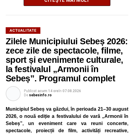
CITEȘTE MAI MULT
Potrivit informațiilor transmise de polițiști, în jurul orei
16:28, un șofer de 65 de ani, din comuna Daia Română,
aflat la volanul unui autoturism, l-ar fi acroșat pe biciclist.
În urma impactului, bărbatul a fost proiectat în două
ACTUALITATE
autoturisme parcate regulamentar pe marginea drumului.
Zilele Municipiului Sebeș 2026:
Victima a suferit leziuni și a fost transportată la spital
zece zile de spectacole, filme,
pentru investigații și îngrijiri medicale.
sport și evenimente culturale,
la festivalul „Armonii în
Atât conducătorul auto, cât și biciclistul au fost testați cu
aparatul etilotest, rezultatele fiind negative.
Sebeș”. Programul complet
Polițiștii au deschis un dosar penal și continuă cercetările
Publicat
acum 14 ore
în
07.08.2026
pentru vătămare corporală din culpă, urmând să
De
sebesinfo.ro
stabilească toate împrejurările în care s-a produs
Municipiul Sebeș va găzdui, în perioada 21–30 august
accidentul.
2026, o nouă ediție a festivalului de vară „Armonii în
Sebeș”, un eveniment care va reuni concerte,
spectacole, proiecții de film, activități recreative,