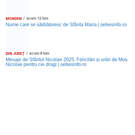
JOI, 27 AUGUST 2026
acum 12 luni
MONDEN
Nume care se sărbătoresc de Sfânta Maria | sebesinfo.ro
Grădina Muzeului Municipal „Ioan
Raica” Sebeș
Ora 19.00
–
Sărbătoarea Seniorilor
– festivitatea de
acum 8 luni
DIN JUDEȚ
premiere a cuplurilor care aniversează 50 de ani de
Mesaje de Sfântul Nicolae 2025. Felicitări și urări de Moș
Nicolae pentru cei dragi | sebesinfo.ro
căsătorie.
Recital muzical:
Carmen Rădulescu Oprea
.
VINERI, 28 AUGUST 2026
Piața Primăriei
Ora 19.00
–
Spectacol folcloric omagial „Felician
Fărcășiu”
.