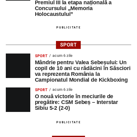
Premiul III la etapa națională a
Centrul Cultural „Lucian Blaga”
Concursului „Memoria
Sebeș – Sala de spectacole
Holocaustului”
Ora 19.00
– Proiecție cinematografică:
„Unde merg
PUBLICITATE
elefanții”
(România, 2023), black comedy, în regia lui
Gabi Virginia Șarga și Cătălin Rotaru, producător Gabi
SPORT
Suciu.
acum 6 zile
SPORT
Mândrie pentru Valea Sebeșului: Un
DUMINICĂ, 23 AUGUST 2026
copil de 10 ani cu rădăcini în Săsciori
va reprezenta România la
Râpa Roșie
Campionatul Mondial de Kickboxing
acum 6 zile
SPORT
Ora 10.00
–
„Cicloaventurier de Sebeș”
– startul oficial
O nouă victorie în meciurile de
al competiției MTB pentru copii.
pregătire: CSM Sebeș – Interstar
Sibiu 5-2 (2-0)
LUNI, 24 AUGUST 2026
PUBLICITATE
Casa Fanfarei din Petrești