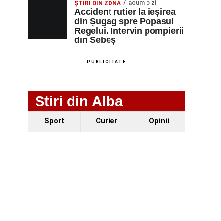
acum o zi
ȘTIRI DIN ZONĂ
Accident rutier la ieșirea
din Șugag spre Popasul
Regelui. Intervin pompierii
din Sebeș
PUBLICITATE
Stiri din Alba
Sport
Curier
Opinii