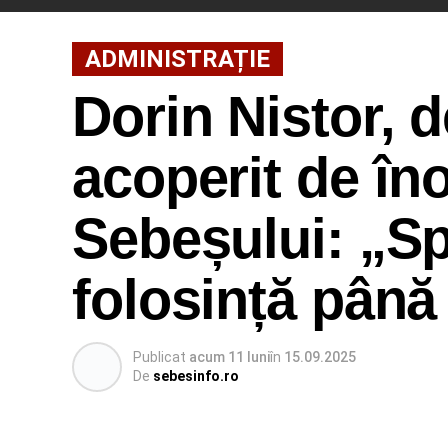
ADMINISTRAȚIE
Dorin Nistor, 
acoperit de îno
Sebeșului: „Sp
folosință până 
Publicat
acum 11 luni
în
15.09.2025
De
sebesinfo.ro