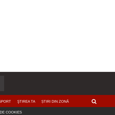
SPORT
ŞTIREA TA
ȘTIRI DIN ZONĂ
 DE COOKIES