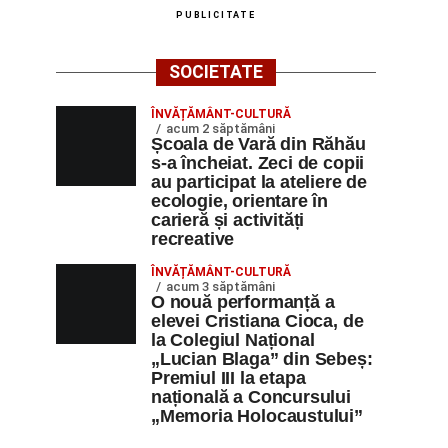
PUBLICITATE
SOCIETATE
ÎNVĂȚĂMÂNT-CULTURĂ
acum 2 săptămâni
Școala de Vară din Răhău
s-a încheiat. Zeci de copii
au participat la ateliere de
ecologie, orientare în
carieră și activități
recreative
ÎNVĂȚĂMÂNT-CULTURĂ
acum 3 săptămâni
O nouă performanță a
elevei Cristiana Cioca, de
la Colegiul Național
„Lucian Blaga” din Sebeș:
Premiul III la etapa
națională a Concursului
„Memoria Holocaustului”