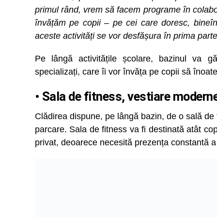
primul rând, vrem să facem programe în colaborare
învățăm pe copii – pe cei care doresc, bineînț
aceste activități se vor desfășura în prima parte 
Pe lângă activitățile școlare, bazinul va g
specializați, care îi vor învăța pe copii să înoate
• Sala de fitness, vestiare moderne
Clădirea dispune, pe lângă bazin, de o sală de fi
parcare. Sala de fitness va fi destinată atât cop
privat, deoarece necesită prezența constantă a u