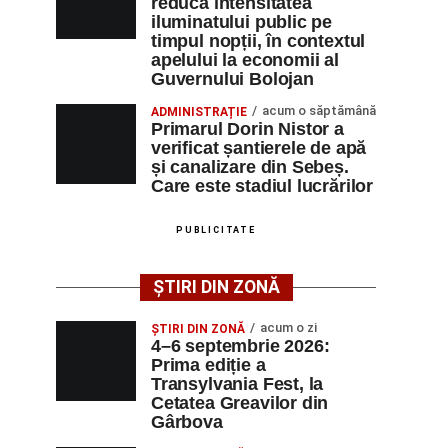
reducă intensitatea
iluminatului public pe
timpul nopții, în contextul
apelului la economii al
Guvernului Bolojan
acum o săptămână
ADMINISTRAȚIE
Primarul Dorin Nistor a
verificat șantierele de apă
și canalizare din Sebeș.
Care este stadiul lucrărilor
PUBLICITATE
ȘTIRI DIN ZONĂ
acum o zi
ȘTIRI DIN ZONĂ
4–6 septembrie 2026:
Prima ediție a
Transylvania Fest, la
Cetatea Greavilor din
Gârbova