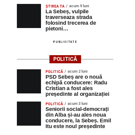
acum 9 luni
ŞTIREA TA
La Sebeș, vulpile
traverseaza strada
folosind trecerea de
pietoni…
PUBLICITATE
POLITICĂ
acum 2 luni
POLITICĂ
PSD Sebeș are o nouă
echipă conducere: Radu
Cristian a fost ales
președinte al organizației
acum 3 luni
POLITICĂ
Seniorii social-democrați
din Alba și-au ales noua
conducere, la Sebeș. Emil
Itu este noul președinte