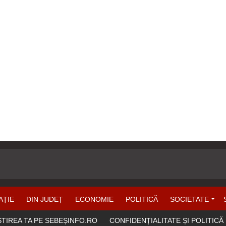
AȚIE
DIN JUDEȚ
ECONOMIE
POLITICĂ
SOCIETATE
ȘTIREA TA PE SEBEȘINFO.RO
CONFIDENȚIALITATE ȘI POLITICĂ