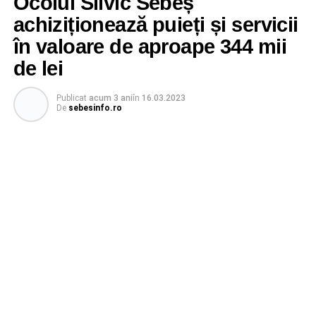
Ocolul Silvic Sebeș
achiziționează puieți și servicii
în valoare de aproape 344 mii
de lei
Publicat
acum 3 ani
în
16.03.2023
De
sebesinfo.ro