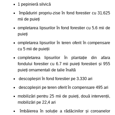
1 pepinieră silvică
împăduriri propriu-zise în fond forestier cu 31.625
mii de puieți
ompletarea lipsurilor în fond forestier cu 5.6 mii de
puieți
ompletarea lipsurilor în teren oferit în compensare
cu 5 mii de puieții
completarea lipsurilor în plantație din afara
fondului forestier cu 6.7 mii puieți forestieri și 955
puieți ornamentali de talie înaltă
descopleșiri în fond forestier pe 3.330 ari
descopleșiri pe teren oferit în compensare 495 ari
mobilizări pentru 25 mii de puieți, două intervenții,
mobilizări pe 22,4 ari
îmbăierea în soluție a rădăcinilor și coroanelor