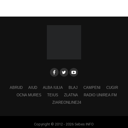
Fărcășiu”
.
Participă:
Adina Hada
Cristian Fodor
Miruna Medrea
Alina Secășan
Georgiana Petrescu
Ancuța Stănuș
ABRUD
AIUD
ALBA IULIA
BLAJ
CAMPENI
CUGIR
Georgiana Pavelescu
OCNA MURES
TEIUS
ZLATNA
RADIO UNIREA FM
Alina Andrei
ZIAREONLINE24
George Drăgan
Alina Maer
Copyright © 2012 - 2026 Sebes INFO
Anamaria Ghenescu