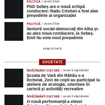
acum 2 luni
POLITICĂ
Piața Primăriei
PSD Sebeș are o nouă echipă
conducere: Radu Cristian a fost ales
Orele 17.00–20.00
– Punct oficial de înscrieri și informații
președinte al organizației
(Race Office) pentru competiția
„Cicloaventurier de
acum 3 luni
POLITICĂ
Sebeș”
.
Seniorii social-democrați din Alba și-
au ales noua conducere, la Sebeș.
SÂMBĂTĂ, 22 AUGUST 2026
Emil Itu este noul președinte
Platoul Centrului Cultural „Lucian
PUBLICITATE
Blaga” Sebeș
SOCIETATE
Orele 10.00–20.00
– Punct oficial de înscrieri și informații
acum 2 săptămâni
ÎNVĂȚĂMÂNT-CULTURĂ
(Race Office) pentru competiția
„Cicloaventurier de
Școala de Vară din Răhău s-a
Sebeș”
.
încheiat. Zeci de copii au participat la
ateliere de ecologie, orientare în
Râpa Roșie
carieră și activități recreative
acum 3 săptămâni
ÎNVĂȚĂMÂNT-CULTURĂ
Orele 17.00–20.00
– Antrenamente libere pe traseul de
O nouă performanță a elevei
concurs.