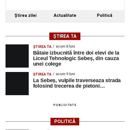
Ora 19.00
–
Spectacol de vals și tango „Armonii în
Ştirea zilei
Actualitate
Politică
pași de dans”
Solistă:
Iulia Merca
(Opera Națională Română Cluj-
ȘTIREA TA
Napoca).
acum 8 luni
ŞTIREA TA
Acompaniază
Cluj Tango Orchestra
:
Bătaie izbucnită între doi elevi de la
Liceul Tehnologic Sebeș, din cauza
unei colege
Irina Indrei – pian
acum 9 luni
Robert Indrei – bandoneon
ŞTIREA TA
La Sebeș, vulpile traverseaza strada
Milena Vădan – vioară
folosind trecerea de pietoni…
Emanuel Elcean – contrabas
Adrian Lup – violoncel
PUBLICITATE
Dansatori:
Ioana Lascu și Horia Călin Pop
,
Raluca și
POLITICĂ
Vlad Dordea
.