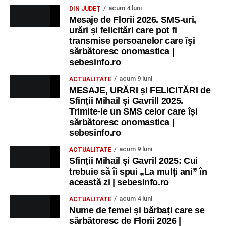
acum 4 luni
DIN JUDEȚ
Ora 17.00
– Grădina Muzeului Municipal „Ioan Raica”
Mesaje de Florii 2026. SMS-uri,
Sebeș: încheierea Școlii de vară
„Curcubeul Prieteniei”
.
urări și felicitări care pot fi
transmise persoanelor care îşi
Ora 18.30
– Aula Primăriei Municipiului Sebeș:
sărbătoresc onomastica |
festivitatea de premiere a șefilor de promoție și a elevilor
sebesinfo.ro
care au obținut rezultate remarcabile la examenele de
acum 9 luni
ACTUALITATE
Evaluare Națională și Bacalaureat.
MESAJE, URĂRI și FELICITĂRI de
Sfinții Mihail și Gavrill 2025.
Ora 19.00
– Parcul Tineretului:
Spectacol pentru copii și
Trimite-le un SMS celor care își
Spuma Party
.
sărbătoresc onomastica |
sebesinfo.ro
Participă:
acum 9 luni
ACTUALITATE
Sfinții Mihail și Gavril 2025: Cui
Alexandra Pamfilie și Școala de muzică
„DoReMi”
;
trebuie să îi spui „La mulţi ani” în
Ancuța Stănuș și grupul de folclor;
această zi | sebesinfo.ro
Trupa de Dansuri Săsești.
acum 4 luni
ACTUALITATE
Nume de femei și bărbați care se
Ora 20.30
– Parcul Tineretului: proiecția filmului pentru
sărbătoresc de Florii 2026 |