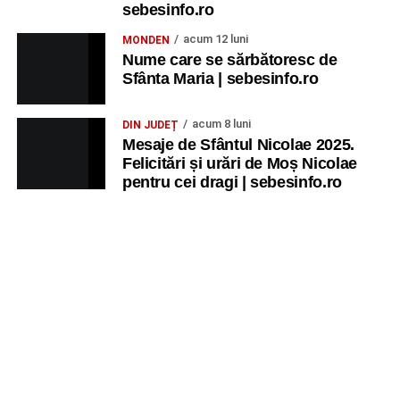
copii
„Străjerii Deltei”
(România, 2021), film de familie și
sebesinfo.ro
aventură, AG.
acum 12 luni
MONDEN
Nume care se sărbătoresc de
JOI, 27 AUGUST 2026
Sfânta Maria | sebesinfo.ro
Grădina Muzeului Municipal „Ioan
acum 8 luni
DIN JUDEȚ
Raica” Sebeș
Mesaje de Sfântul Nicolae 2025.
Felicitări și urări de Moș Nicolae
pentru cei dragi | sebesinfo.ro
Ora 19.00
–
Sărbătoarea Seniorilor
– festivitatea de
premiere a cuplurilor care aniversează 50 de ani de
căsătorie.
Recital muzical:
Carmen Rădulescu Oprea
.
VINERI, 28 AUGUST 2026
Piața Primăriei
Ora 19.00
–
Spectacol folcloric omagial „Felician