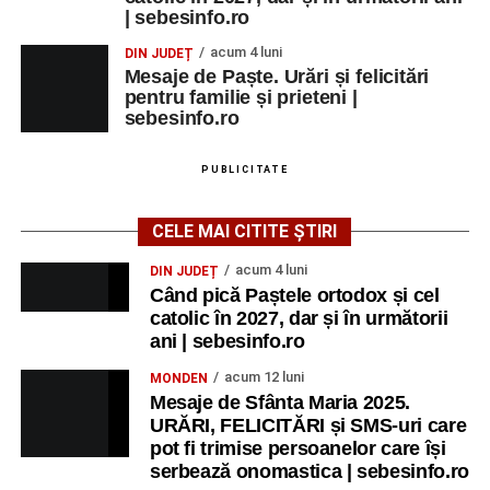
Grădina Muzeului Municipal „Ioan
| sebesinfo.ro
Raica” Sebeș
acum 4 luni
DIN JUDEȚ
Mesaje de Paște. Urări și felicitări
Ora 18.00
–
„Armonia artelor”
– salon literar și întâlnire
pentru familie și prieteni |
cu artele plastice, organizat alături de artiști locali.
sebesinfo.ro
Ora 20.30
– Proiecție cinematografică:
„Primavera”
PUBLICITATE
(Italia, 2025), dramă inspirată de povestea nașterii operei
„Anotimpurile”
de Antonio Vivaldi (rating N-15).
CELE MAI CITITE ȘTIRI
MIERCURI, 26 AUGUST 2026
acum 4 luni
DIN JUDEȚ
Când pică Paștele ortodox și cel
catolic în 2027, dar și în următorii
Copiii în armonia orașului
ani | sebesinfo.ro
Ora 10.00
– Școala din Răhău: activități recreative pentru
acum 12 luni
MONDEN
copii.
Mesaje de Sfânta Maria 2025.
URĂRI, FELICITĂRI și SMS-uri care
Ora 11.00
– Curtea Școlii „M. Kogălniceanu”: activități
pot fi trimise persoanelor care își
recreative pentru copii.
serbează onomastica | sebesinfo.ro