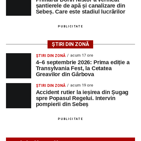
Raica”, sub bagheta dirijorului
Remus Grama
, alături de
șantierele de apă și canalizare din
muzicieni români de prestigiu.
Sebeș. Care este stadiul lucrărilor
Și în acest an, pe scenă vor urca atât artiști consacrați, cât
PUBLICITATE
și interpreți originari din Sebeș, care și-au construit
cariere de succes în țară și în străinătate.
ȘTIRI DIN ZONĂ
Festivalul include și o componentă cinematografică
acum 17 ore
ȘTIRI DIN ZONĂ
importantă. Publicul va putea urmări mai multe producții
4–6 septembrie 2026: Prima ediție a
Transylvania Fest, la Cetatea
realizate cu implicarea producătoarei
Gabi Suciu
,
Greavilor din Gârbova
originară din Sebeș, prezentă de-a lungul timpului la
unele dintre cele mai importante festivaluri europene de
acum 19 ore
ȘTIRI DIN ZONĂ
film.
Accident rutier la ieșirea din Șugag
spre Popasul Regelui. Intervin
pompierii din Sebeș
Un alt moment așteptat este show-ul susținut de
DJ
Phantom (Edy Schneider)
care va oferi un spectacol de
muzică electronică și un impresionant show de lasere în
PUBLICITATE
Piața Primăriei.