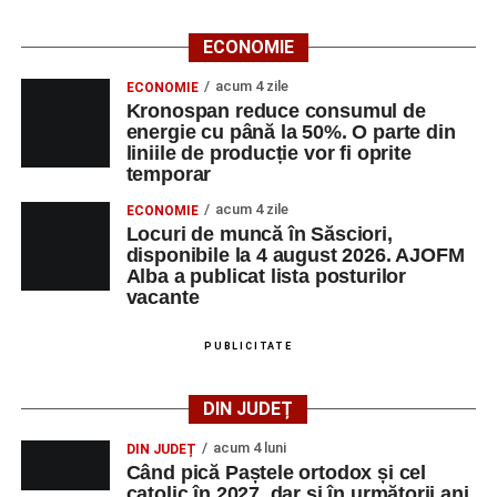
Casa Fanfarei din Petrești
ECONOMIE
Ora 18.00
– Activități recreative pentru copii, susținute de
trupele de teatru
„Gepetto”
și
„Pied Piper”
.
acum 4 zile
ECONOMIE
Kronospan reduce consumul de
Ora 19.00
–
Seară cu tradiții săsești
, cu participarea:
energie cu până la 50%. O parte din
liniile de producție vor fi oprite
temporar
Fanfarei din Petrești;
acum 4 zile
ECONOMIE
Trupei de Dansuri Săsești;
Locuri de muncă în Săsciori,
disponibile la 4 august 2026. AJOFM
Alexandrei Pamfilie;
Alba a publicat lista posturilor
Alfred Dahinten.
vacante
Ora 20.30
– Proiecție cinematografică:
„Napoli – New
PUBLICITATE
York”
(Italia, 2024), film de familie, AP12, după o poveste
de Federico Fellini și Tullio Pinelli.
DIN JUDEȚ
MARȚI, 25 AUGUST 2026
acum 4 luni
DIN JUDEȚ
Când pică Paștele ortodox și cel
catolic în 2027, dar și în următorii ani