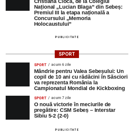
Cristiana Cioca, de la Colegiul
Național „Lucian Blaga” din Sebeș:
Premiul III la etapa națională a
Centrul Cultural „Lucian Blaga”
Concursului „Memoria
Sebeș – Sala de spectacole
Holocaustului”
Ora 19.00
– Proiecție cinematografică:
„Unde merg
PUBLICITATE
elefanții”
(România, 2023), black comedy, în regia lui
Gabi Virginia Șarga și Cătălin Rotaru, producător Gabi
SPORT
Suciu.
acum 6 zile
SPORT
Mândrie pentru Valea Sebeșului: Un
DUMINICĂ, 23 AUGUST 2026
copil de 10 ani cu rădăcini în Săsciori
va reprezenta România la
Râpa Roșie
Campionatul Mondial de Kickboxing
acum 7 zile
SPORT
Ora 10.00
–
„Cicloaventurier de Sebeș”
– startul oficial
O nouă victorie în meciurile de
al competiției MTB pentru copii.
pregătire: CSM Sebeș – Interstar
Sibiu 5-2 (2-0)
LUNI, 24 AUGUST 2026
PUBLICITATE